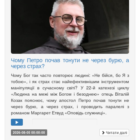
Чому Петро почав тонути не через бурю, а
через страх?
Чому Бог так часто повторює людині: «Не бійся, бо Я з
тобою», і як страх стає найефективнішим інструментом
маніпуляції в сучасному світі? У 22-й катехезі циклу
«Людина на межі між Богом і безоднею» отець Віталій
Козак пояснює, чому апостол Петро почав тонути не
через бурю, а через страх, і проводить паралелі з
романом Маргарет Етвуд «Оповідь служниці».
Читати далі
2026-08-05 00:00:00