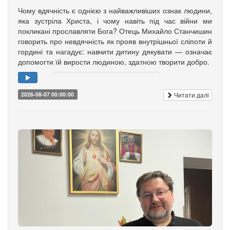
Чому вдячність є однією з найважливіших ознак людини,
яка зустріла Христа, і чому навіть під час війни ми
покликані прославляти Бога? Отець Михайло Станчишин
говорить про невдячність як прояв внутрішньої сліпоти й
гордині та нагадує: навчити дитину дякувати — означає
допомогти їй вирости людиною, здатною творити добро.
Читати далі
2026-08-07 00:00:00