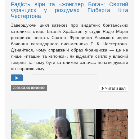
Радість віри та «жонглер Бога»: Святий
Франциск у роздумах Гілберта Кіта
Честертона
Завершуючи цикл катехез про видатних британських
католиків, отець Віталій Храбатин у студії Радіо Марія
розкриває постать Святого Франциска Асизького через
бачення легендарного письменника Г. К. Честертона.
Дізнайтеся, чому справжній образ Франциска — це не
лише «пташки та квіточки», як віднайти світло у власній
темряві та чому бути католиком означає почати думати
по-справжньому.
Читати далі
2026-08-06 00:00:00