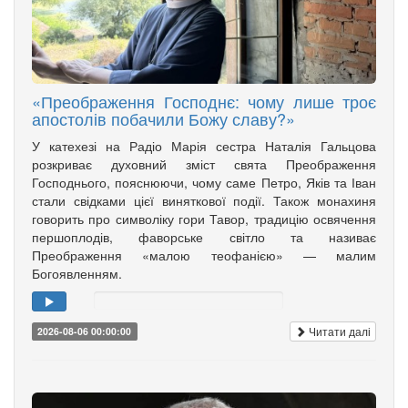
«Преображення Господнє: чому лише троє
апостолів побачили Божу славу?»
У катехезі на Радіо Марія сестра Наталія Гальцова
розкриває духовний зміст свята Преображення
Господнього, пояснюючи, чому саме Петро, Яків та Іван
стали свідками цієї виняткової події. Також монахиня
говорить про символіку гори Тавор, традицію освячення
першоплодів, фаворське світло та називає
Преображення «малою теофанією» — малим
Богоявленням.
Читати далі
2026-08-06 00:00:00