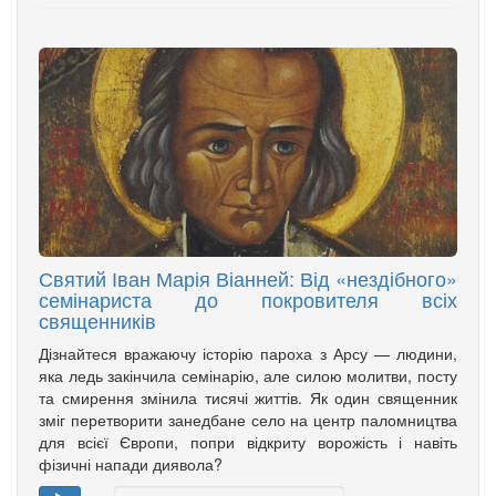
Святий Іван Марія Віанней: Від «нездібного»
семінариста до покровителя всіх
священників
Дізнайтеся вражаючу історію пароха з Арсу — людини,
яка ледь закінчила семінарію, але силою молитви, посту
та смирення змінила тисячі життів. Як один священник
зміг перетворити занедбане село на центр паломництва
для всієї Європи, попри відкриту ворожість і навіть
фізичні напади диявола?