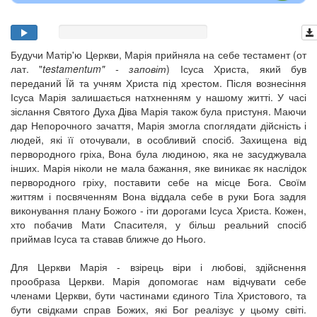
Будучи Матір'ю Церкви, Марія прийняла на себе тестамент (от
лат. "
testamentum" - заповіт
) Ісуса Христа, який був
переданий Їй та учням Христа під хрестом. Після вознесіння
Ісуса Марія залишається натхненням у нашому житті. У часі
зіслання Святого Духа Діва Марія також була пристуня. Маючи
дар Непорочного зачаття, Марія змогла споглядати дійсність і
людей, які її оточували, в особливий спосіб. Захищена від
первородного гріха, Вона була людиною, яка не засуджувала
інших. Марія ніколи не мала бажання, яке виникає як наслідок
первородного гріху, поставити себе на місце Бога. Своїм
життям і посвяченням Вона віддала себе в руки Бога задля
виконування плану Божого - іти дорогами Ісуса Христа. Кожен,
хто побачив Мати Спасителя, у більш реальний спосіб
приймав Ісуса та ставав ближче до Нього.
Для Церкви Марія - взірець віри і любові, здійснення
прообраза Церкви. Марія допомогає нам відчувати себе
членами Церкви, бути частинами єдиного Тіла Христового, та
бути свідками справ Божих, які Бог реалізує у цьому світі.