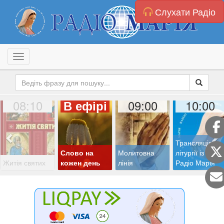
Слухати Радіо
Toggle navigation
08:10
09:00
10:00
В ефірі
Трансляція
Слово на
Молитовна
літургії із студії
Житія святих
кожен день
лінія
Радіо Марія