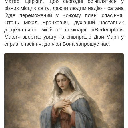
Матері Церкви, щоб сьогодні об'являтися у
різних місцях світу, даючи людям надію - сатана
буде переможений у Божому плані спасіння.
Отець Міхал Бранкевич, духівний наставник
дієцезіальної місійної семінарії «Redemptoris
Mater» звертає увагу на співпрацю Діви Марії у
справі спасіння, до якої Вона запрошує нас.