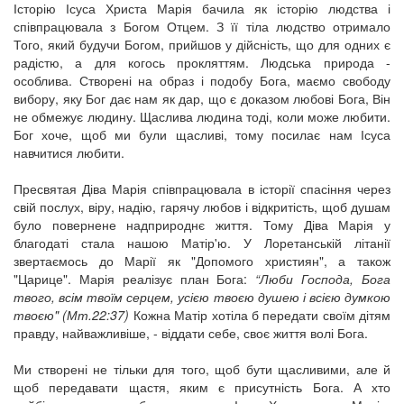
Історію Ісуса Христа Марія бачила як історію людства і
співпрацювала з Богом Отцем. З її тіла людство отримало
Того, який будучи Богом, прийшов у дійсність, що для одних є
радістю, а для когось прокляттям. Людська природа -
особлива. Створені на образ і подобу Бога, маємо свободу
вибору, яку Бог дає нам як дар, що є доказом любові Бога, Він
не обмежує людину. Щаслива людина тоді, коли може любити.
Бог хоче, щоб ми були щасливі, тому посилає нам Ісуса
навчитися любити.
Пресвятая Діва Марія співпрацювала в історії спасіння через
свій послух, віру, надію, гарячу любов і відкритість, щоб душам
було повернене надприроднє життя. Тому Діва Марія у
благодаті стала нашою Матір'ю. У Лоретанській літанії
звертаємось до Марії як "Допомого християн", а також
"Царице". Марія реалізує план Бога:
“Люби Господа, Бога
твого, всім твоїм серцем, усією твоєю душею і всією думкою
твоєю" (Мт.22:37)
Кожна Матір хотіла б передати своїм дітям
правду, найважливіше, - віддати себе, своє життя волі Бога.
Ми створені не тільки для того, щоб бути щасливими, але й
щоб передавати щастя, яким є присутність Бога. А хто