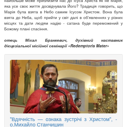
найбільше може приблизити нас до Ісуса Христа як не Марія,
яка усе своє життя досвідчувала Його? Традиція говорить, що
Марія була взята в Небо самим Ісусом Христом. Вона була
взята до Неба, щоб прийти у світ далі в об'явленнях у різних
місцях та дати людям надію - сатана буде переможений у
Божому плані спасіння.
отець Міхал Бранкевич, духівний наставник
дієцезіальної місійної семінарії «Redemptoris Mater»
"Вдячність — ознака зустрічі з Христом", -
о.Михайло Станчишин