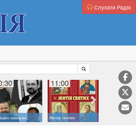
Слухати Радіо
0:30
11:00
11:20
аших намірах
Житія святих
Катехиза