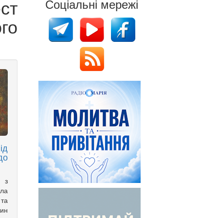
ест
Соціальні мережі
го
ід
до
а з
ла
 та
дин