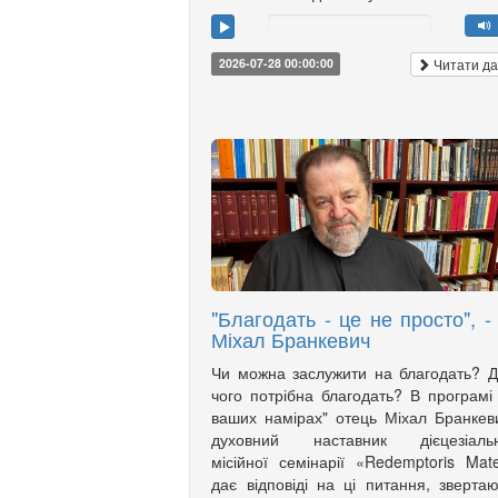
Читати да
2026-07-28 00:00:00
"Благодать - це не просто", - 
Міхал Бранкевич
Чи можна заслужити на благодать? 
чого потрібна благодать? В програмі
ваших намірах" отець Міхал Бранкев
духовний наставник дієцезіальн
місійної семінарії «Redemptoris Mat
дає відповіді на ці питання, зверта