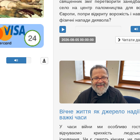
священник зміг перетворити занедб
село на центр паломництва для вс
Європи, попри відкриту ворожість і нав
фізичні напади диявола?
Читати да
2026-08-05 00:00:00
Вічне життя як джерело надії
важкі часи
У часи війни ми особливо гост
відчуваємо крихкість людсько
існування. Чи є смерть кінцем, чи л