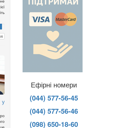
ане
ієї
іть
лі
Ефірні номери
(044) 577-56-45
 у
(044) 577-56-46
ро
го
(098) 650-18-60
ише