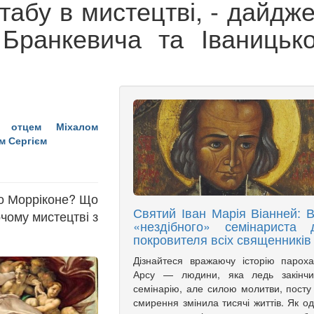
 табу в мистецтві, - дайдж
Бранкевича та Іваницько
 отцем Міхалом
м Сергієм
іо Морріконе? Що
Святий Іван Марія Віанней: В
чому мистецтві з
«нездібного» семінариста 
покровителя всіх священників
Дізнайтеся вражаючу історію парох
Арсу — людини, яка ледь закінчи
семінарію, але силою молитви, посту
смирення змінила тисячі життів. Як о