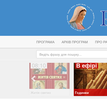
ПРОГРАМА
АРХІВ ПРОГРАМ
ПРО РА
08:10
В ефірі
Житія святих
Годинки