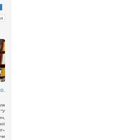
лі
о.
Для
 "У
ич,
ої
er»
ючи