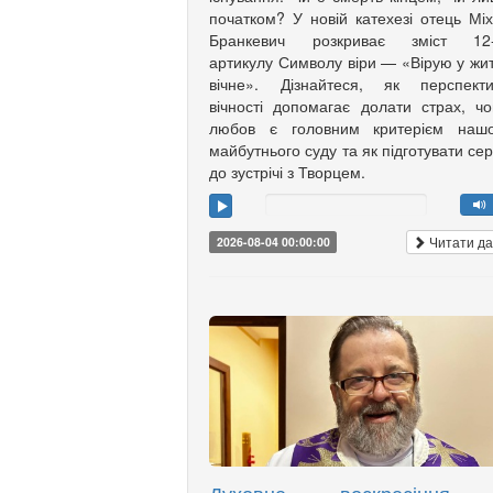
початком? У новій катехезі отець Мі
Бранкевич розкриває зміст 12-
артикулу Символу віри — «Вірую у жи
вічне». Дізнайтеся, як перспекти
вічності допомагає долати страх, ч
любов є головним критерієм нашо
майбутнього суду та як підготувати се
до зустрічі з Творцем.
Читати да
2026-08-04 00:00:00