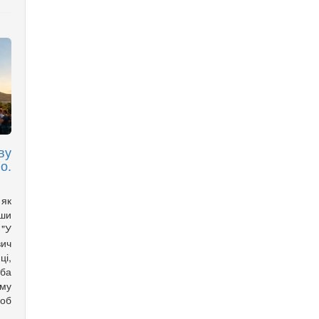
ву
о.
 як
ши
 "У
ич
ці,
ба
му
щоб