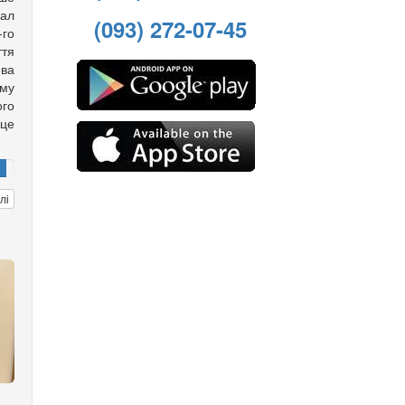
хал
(093) 272-07-45
го
ття
ва
ому
го
рце
лі