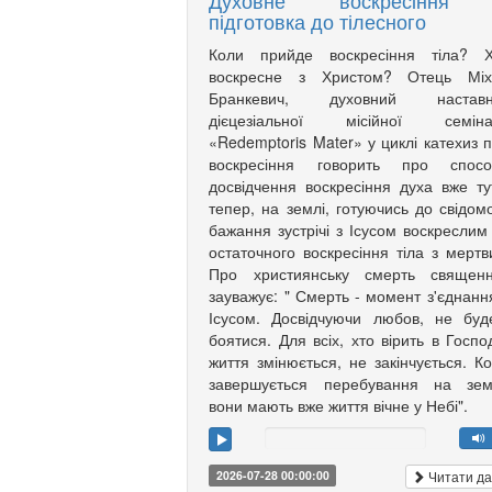
Духовне воскресіння
підготовка до тілесного
Коли прийде воскресіння тіла? Х
воскресне з Христом? Отець Міх
Бранкевич, духовний наставн
дієцезіальної місійної семінар
«Redemptoris Mater» у циклі катехиз 
воскресіння говорить про спосо
досвідчення воскресіння духа вже ту
тепер, на землі, готуючись до свідом
бажання зустрічі з Ісусом воскреслим
остаточного воскресіння тіла з мертв
Про християнську смерть священн
зауважує: " Смерть - момент з'єднанн
Ісусом. Досвідчуючи любов, не бу
боятися. Для всіх, хто вірить в Госпо
життя змінюється, не закінчується. К
завершується перебування на земл
вони мають вже життя вічне у Небі".
Читати да
2026-07-28 00:00:00