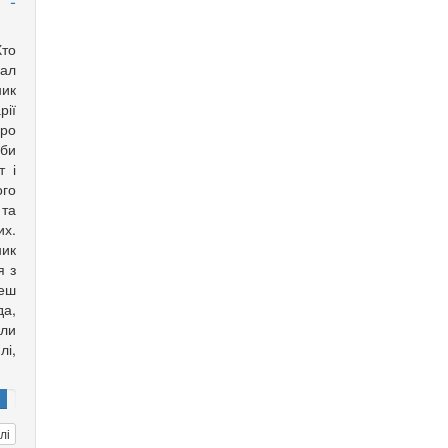
 -
то
ал
ик
ії
про
би
т і
ого
 та
их.
ик
я з
деш
да,
оли
і,
лі