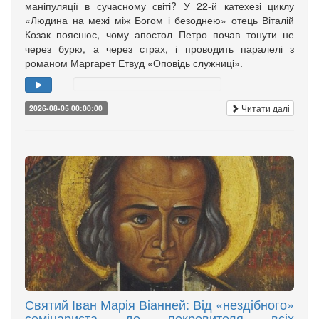
маніпуляції в сучасному світі? У 22-й катехезі циклу
«Людина на межі між Богом і безоднею» отець Віталій
Козак пояснює, чому апостол Петро почав тонути не
через бурю, а через страх, і проводить паралелі з
романом Маргарет Етвуд «Оповідь служниці».
Читати далі
2026-08-05 00:00:00
Святий Іван Марія Віанней: Від «нездібного»
семінариста до покровителя всіх