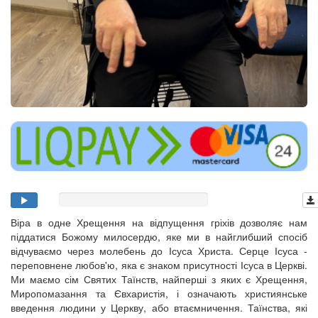
Віра в одне Хрещення на відпущення гріхів дозволяє нам
піддатися Божому милосердю, яке ми в найглибший спосіб
відчуваємо через молебень до Ісуса Христа. Серце Ісуса -
переповнене любов'ю, яка є знаком присутності Ісуса в Церкві.
Ми маємо сім Святих Таїнств, найперші з яких є Хрещення,
Миропомазання та Євхаристія, і означають християнське
введення людини у Церкву, або втаємничення. Таїнства, які