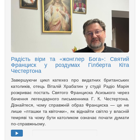
Радість віри та «жонглер Бога»: Святий
Франциск у роздумах Гілберта Кіта
Честертона
Завершуючи цикл катехез про видатних британських
католиків, отець Віталій Храбатин у студії Радіо Марія
розкриває постать Святого Франциска Асизького через
бачення легендарного письменника Г. К. Честертона.
Дізнайтеся, чому справжній образ Франциска — це не
лише «пташки та квіточки», як віднайти світло у власній
темряві та чому бути католиком означає почати думати
по-справжньому.