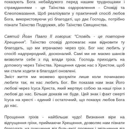
показують Бога небайдужого перед нашим труднощами і
стражданнями - це Таїнства оздоровлення - Сповіді та
Єлеопомазання. Щоб реалізувати у практичний спосіб любов
Бога, використовуючи усі благодаті, що дає Господь, потрібно
пізнати Таїнство Подружжя, або Таїнство Священства.
Святий Йоан Павло II говорив: "Сповідь - це повторне
Хрещення".
Таїнство сповіді допомагає нам відновити ту
благодать, що ми втрачаємо через гріх. Бог нас любить у
спосіб надприродний, досконалий. Самі ми не маємо шансів
визволити себе з під влади гріха. Господь приходить на
допомогу через Таїнства. Хрещення єднає нас з Христом, щоб
ми стали ходити в благодаті оновлені.
Зміст життя ми можемо зрозуміти лише коли починаємо
любити так, як нас любить Бог. Він показав нам знак Його
любові через Ісуса Христа, який жертвує собою за наші гріхи з
любові до нас. Більше доказів не буде. Цей знак і факт смерті
Ісуса на хресті - єдиний і остаточний, що показує любов Бога
до нас.
Прощення гріхів - найбільше чудо! Визнання віри на
відпущення гріхи, приймаючи Хрещення, дозволяє нам пізнати
благодать на очищення від будь-якої провини і звільнення від