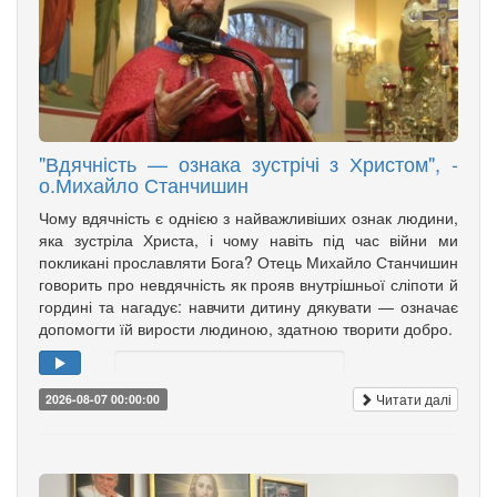
"Вдячність — ознака зустрічі з Христом", -
о.Михайло Станчишин
Чому вдячність є однією з найважливіших ознак людини,
яка зустріла Христа, і чому навіть під час війни ми
покликані прославляти Бога? Отець Михайло Станчишин
говорить про невдячність як прояв внутрішньої сліпоти й
гордині та нагадує: навчити дитину дякувати — означає
допомогти їй вирости людиною, здатною творити добро.
Читати далі
2026-08-07 00:00:00