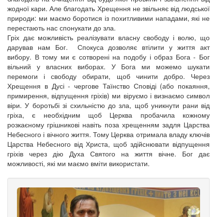
жодної кари. Але благодать Хрещення не звільняє від людської
природи: ми маємо боротися із похитливими нападами, які не
перестають нас спонукати до зла.
Гріх дає можливість реалізувати власну свободу і волю, що
дарував нам Бог. Спокуса дозволяє втілити у життя акт
вибору. В тому ми є сотворені на подобу і образ Бога - Бог
вільний у власних виборах. У Бога ми можемо шукати
перемоги і свободу обирати, щоб чинити добро. Через
Хрещення в Дусі - чергове Таїнство Сповіді (або покаяння,
примирення, відпущення гріхів) ми віруємо і визнаємо символ
віри. У боротьбі зі схильністю до зла, щоб уникнути рани від
гріха, є необхідним щоб Церква пробачила кожному
розкаєному грішникові навіть поза хрещенням задля Царства
Небесного і вічного життя. Тому Церква отримала владу ключів
Царства Небесного від Христа, щоб здійснювати відпущення
гріхів через дію Духа Святого на життя вічне. Бог дає
можливості, які ми маємо вміти використати.