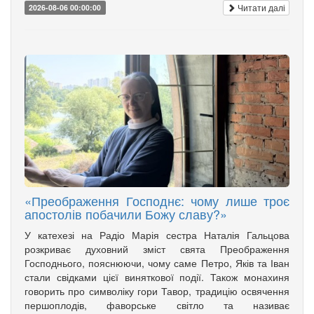
Читати далі
2026-08-06 00:00:00
«Преображення Господнє: чому лише троє
апостолів побачили Божу славу?»
У катехезі на Радіо Марія сестра Наталія Гальцова
розкриває духовний зміст свята Преображення
Господнього, пояснюючи, чому саме Петро, Яків та Іван
стали свідками цієї виняткової події. Також монахиня
говорить про символіку гори Тавор, традицію освячення
першоплодів, фаворське світло та називає