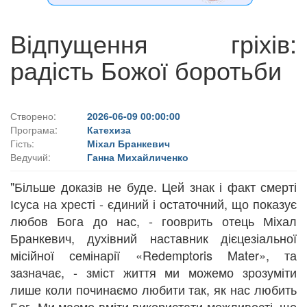
Відпущення гріхів:
радість Божої боротьби
Створено:
2026-06-09 00:00:00
Програма:
Катехиза
Гість:
Міхал Бранкевич
Ведучий:
Ганна Михайличенко
"Більше доказів не буде. Цей знак і факт смерті
Ісуса на хресті - єдиний і остаточний, що показує
любов Бога до нас, - гооврить отець Міхал
Бранкевич, духівний наставник дієцезіальної
місійної семінарії «Redemptoris Mater», та
зазначає, - зміст життя ми можемо зрозуміти
лише коли починаємо любити так, як нас любить
Бог. Ми маємо вміти використати можливості, що