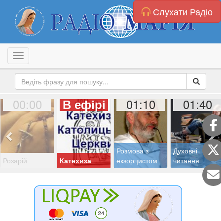
Слухати Радіо
Toggle navigation
00:00
01:10
01:40
В ефірі
Розмова з
Духовні
Розарій
Катехиза
екзорцистом
читання