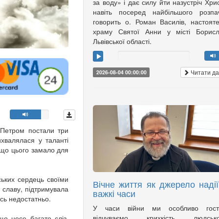
за воду» і дає силу йти назустріч Хри
навіть посеред найбільшого розпа
говорить о. Роман Василів, настоят
храму Святої Анни у місті Борисл
Львівської області.
Читати да
2026-08-04 00:00:00
 Петром постали три
ихвалялася у таланті
, що цього замало для
ських сердець своїми
Вічне життя як джерело надії
 славу, підтримувала
важкі часи
ось недостатньо.
У часи війни ми особливо гост
відчуваємо крихкість людсько
о несе багато сліз,