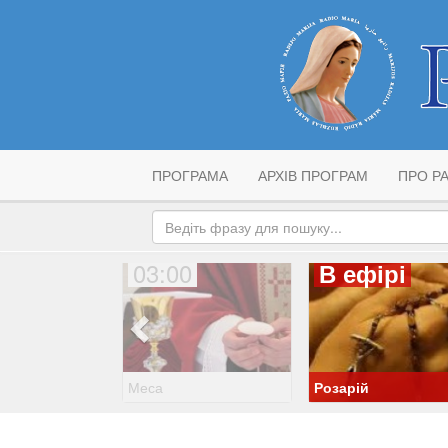
ПРОГРАМА
АРХІВ ПРОГРАМ
ПРО РА
03:00
В ефірі
Меса
Розарій