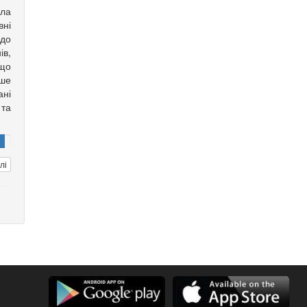
ела
вні
до
ів,
 що
ше
ані
 та
лі