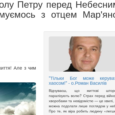
олу Петру перед Небесни
муємось з отцем Мар'ян
життя! Але з чим
"Тільки Бог може керува
хаосом!" - о.Роман Василів
Відчуваєш, що життєві штор
паралізують волю? Страх перед війн
хворобами та невідомістю — це хвилі, 
можна подолати лише поглядом у не
Про те, як віра робить людину «лег