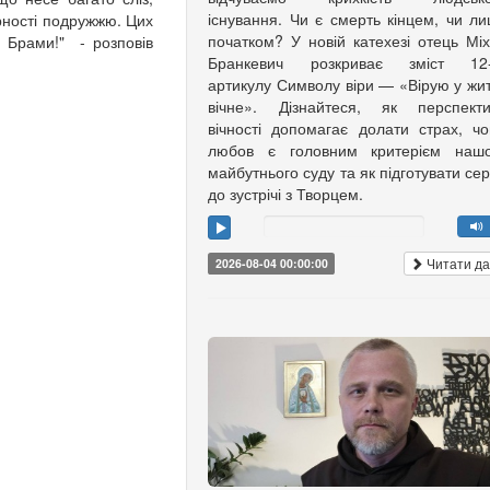
існування. Чи є смерть кінцем, чи л
рності подружжю. Цих
початком? У новій катехезі отець Мі
і Брами!" - розповів
Бранкевич розкриває зміст 12-
артикулу Символу віри — «Вірую у жи
вічне». Дізнайтеся, як перспекти
вічності допомагає долати страх, ч
любов є головним критерієм нашо
майбутнього суду та як підготувати се
до зустрічі з Творцем.
Читати да
2026-08-04 00:00:00