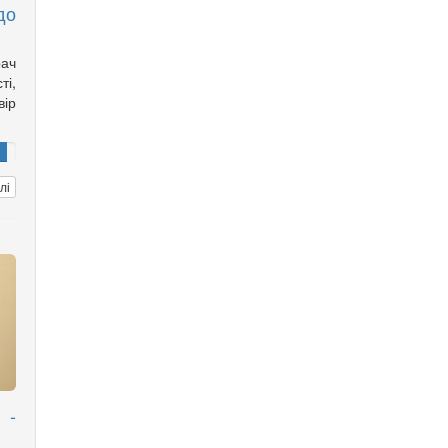
до
ач
і,
ір
лі
 -