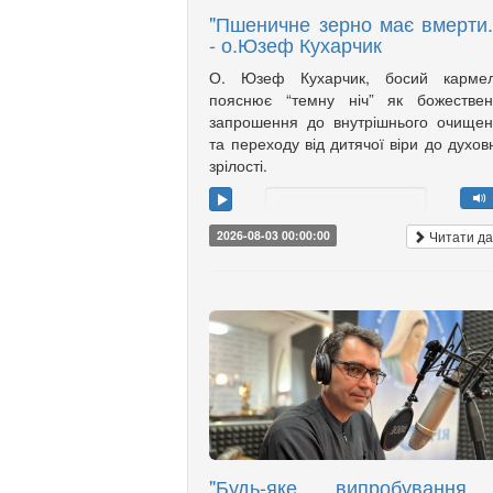
"Пшеничне зерно має вмерти..
- о.Юзеф Кухарчик
О. Юзеф Кухарчик, босий кармелі
пояснює “темну ніч” як божествен
запрошення до внутрішнього очище
та переходу від дитячої віри до духов
зрілості.
Читати да
2026-08-03 00:00:00
"Будь-яке випробування