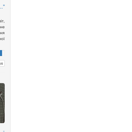
."
т,
не
ння
ної
лі
 -