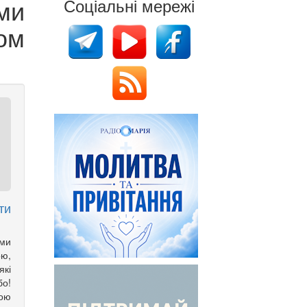
ми
Соціальні мережі
ом
ти
ми
ою,
які
бо!
шою