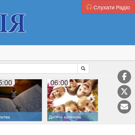
Слухати Радіо
5:00
06:00
07:00
литва
Дитяча катехиза
Меса