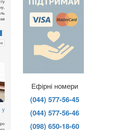
сту
чу,
ель
ав
лі
Ефірні номери
(044) 577-56-45
 у
(044) 577-56-46
ро
(098) 650-18-60
го