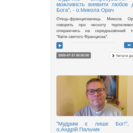
можливість виявити любов 
Бога", - о.Микола Орач
Отець-францисканець Микола Ор
говорить про чесноту терпеливост
опираючись на середньовічний тв
"Квіти святого Франциска".
Читати да
2026-07-31 00:00:00
"Мудрим є лише Бог!",
о.Андрій Пальчик