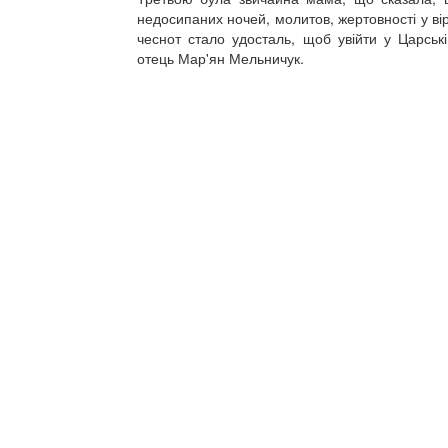
недосипаних ночей, молитов, жертовності у ві
чеснот стало удосталь, щоб увійти у Царськ
отець Мар'ян Мельничук.