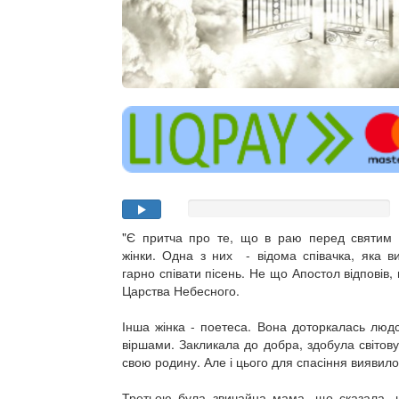
"Є притча про те, що в раю перед святим
жінки. Одна з них - відома співачка, яка в
гарно співати пісень. Не що Апостол відповів
Царства Небесного.
Інша жінка - поетеса. Вона доторкалась люд
віршами. Закликала до добра, здобула світову
свою родину. Але і цього для спасіння виявил
Третьою була звичайна мама, що сказала, щ