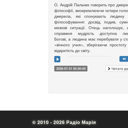
О. Андрій Пальчик говорить про джер
філософії, виокремлюючи чотири голо
джерела, які спонукають людину 
філософування: досвід, подив, сумн
межові ситуації. Отець наголошує,
справжня мудрість доступна ли
Богові, а людина має перебувати у ст
«вічного учня», зберігаючи простоту
відкритість до світу.
Читати да
2026-07-31 00:00:00
© 2010 - 2026 Радіо Марія