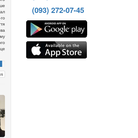
ише
(093) 272-07-45
хал
го
ття
ва
ому
го
рце
лі