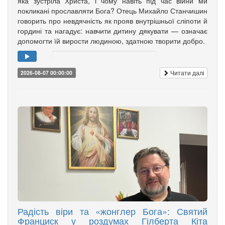
яка зустріла Христа, і чому навіть під час війни ми
покликані прославляти Бога? Отець Михайло Станчишин
говорить про невдячність як прояв внутрішньої сліпоти й
гордині та нагадує: навчити дитину дякувати — означає
допомогти їй вирости людиною, здатною творити добро.
Читати далі
2026-08-07 00:00:00
Радість віри та «жонглер Бога»: Святий
Франциск у роздумах Гілберта Кіта