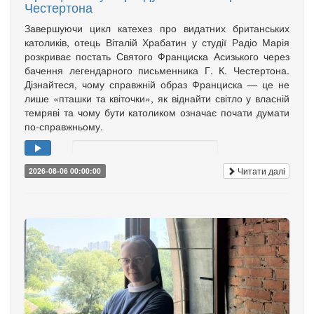
Честертона
Завершуючи цикл катехез про видатних британських
католиків, отець Віталій Храбатин у студії Радіо Марія
розкриває постать Святого Франциска Асизького через
бачення легендарного письменника Г. К. Честертона.
Дізнайтеся, чому справжній образ Франциска — це не
лише «пташки та квіточки», як віднайти світло у власній
темряві та чому бути католиком означає почати думати
по-справжньому.
Читати далі
2026-08-06 00:00:00