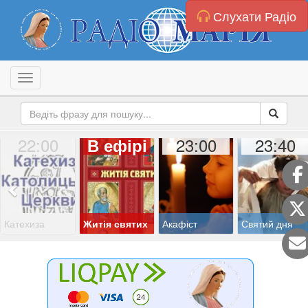
Слухати Радіо
Toggle navigation
22:00
23:00
23:40
В ефірі
Катехиза
Житія святих
Акафіст
Святий дня