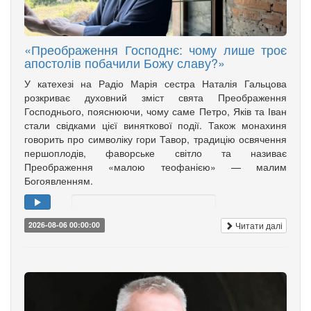
«Преображення Господнє: чому лише троє
апостолів побачили Божу славу?»
У катехезі на Радіо Марія сестра Наталія Гальцова
розкриває духовний зміст свята Преображення
Господнього, пояснюючи, чому саме Петро, Яків та Іван
стали свідками цієї виняткової події. Також монахиня
говорить про символіку гори Тавор, традицію освячення
першоплодів, фаворське світло та називає
Преображення «малою теофанією» — малим
Богоявленням.
Читати далі
2026-08-06 00:00:00