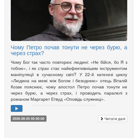
Чому Петро почав тонути не через бурю, а
через страх?
Чому Бог так часто повторює людині: «Не бійся, бо Я з
тобою», і як страх стає найефективнішим інструментом
маніпуляції в сучасному світі? У 22-й катехезі циклу
«Людина на межі між Богом і безоднею» отець Віталій
Козак пояснює, чому апостол Петро почав тонути не
через бурю, а через страх, і проводить паралелі з
романом Маргарет Етвуд «Оповідь служниці».
Читати далі
2026-08-05 00:00:00