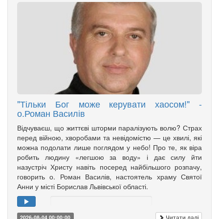
"Тільки Бог може керувати хаосом!" -
о.Роман Василів
Відчуваєш, що життєві шторми паралізують волю? Страх
перед війною, хворобами та невідомістю — це хвилі, які
можна подолати лише поглядом у небо! Про те, як віра
робить людину «легшою за воду» і дає силу йти
назустріч Христу навіть посеред найбільшого розпачу,
говорить о. Роман Василів, настоятель храму Святої
Анни у місті Борислав Львівської області.
Читати далі
2026-08-04 00:00:00