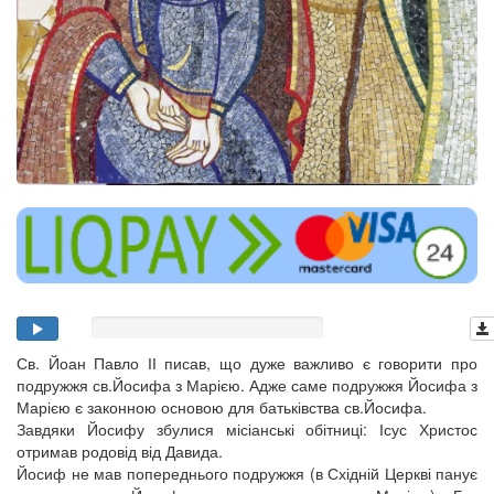
Св. Йоан Павло ІІ писав, що дуже важливо є говорити про
подружжя св.Йосифа з Марією. Адже саме подружжя Йосифа з
Марією є законною основою для батьківства св.Йосифа.
Завдяки Йосифу збулися місіанські обітниці: Ісус Христос
отримав родовід від Давида.
Йосиф не мав попереднього подружжя (в Східній Церкві панує