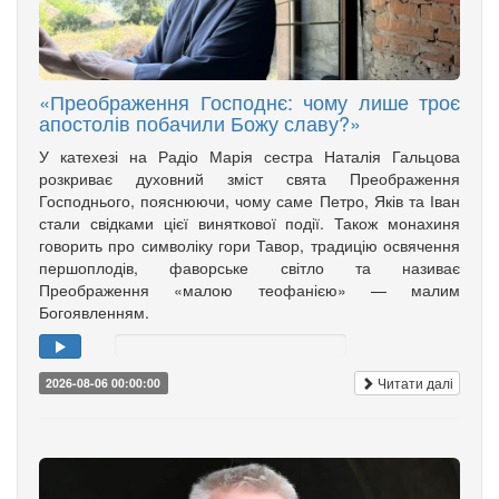
«Преображення Господнє: чому лише троє
апостолів побачили Божу славу?»
У катехезі на Радіо Марія сестра Наталія Гальцова
розкриває духовний зміст свята Преображення
Господнього, пояснюючи, чому саме Петро, Яків та Іван
стали свідками цієї виняткової події. Також монахиня
говорить про символіку гори Тавор, традицію освячення
першоплодів, фаворське світло та називає
Преображення «малою теофанією» — малим
Богоявленням.
Читати далі
2026-08-06 00:00:00