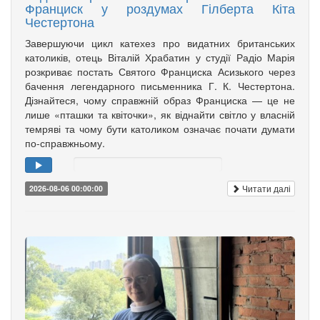
Франциск у роздумах Гілберта Кіта
Честертона
Завершуючи цикл катехез про видатних британських
католиків, отець Віталій Храбатин у студії Радіо Марія
розкриває постать Святого Франциска Асизького через
бачення легендарного письменника Г. К. Честертона.
Дізнайтеся, чому справжній образ Франциска — це не
лише «пташки та квіточки», як віднайти світло у власній
темряві та чому бути католиком означає почати думати
по-справжньому.
Читати далі
2026-08-06 00:00:00