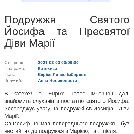
Подружжя Святого
Йосифа та Пресвятої
Діви Марії
Створено:
2021-03-03 00:00:00
Програма:
Катехиза
Гість:
Енріке Лопес Імбернон
Ведучий:
Анна Новаковська
В катехезі о. Енріке Лопес Імбернон далі
знайомить слухачів з постаттю святого Йосифа.
Зосереджує увагу на подружжі св.Йосифа і Діви
Марії.
Св.Йосиф не мав попереднього подружжя і був
чистий, як до подружжя з Марією, так і після.