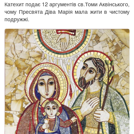
Катехит подає 12 аргументів св.Томи Аквінського,
чому Пресвята Діва Марія мала жити в чистому
подружжі.