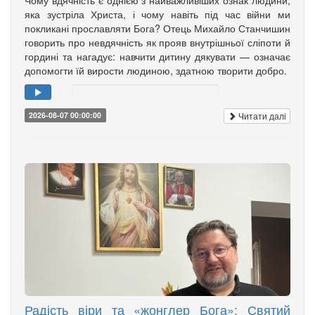
Чому вдячність є однією з найважливіших ознак людини,
яка зустріла Христа, і чому навіть під час війни ми
покликані прославляти Бога? Отець Михайло Станчишин
говорить про невдячність як прояв внутрішньої сліпоти й
гордині та нагадує: навчити дитину дякувати — означає
допомогти їй вирости людиною, здатною творити добро.
Читати далі
2026-08-07 00:00:00
Радість віри та «жонглер Бога»: Святий