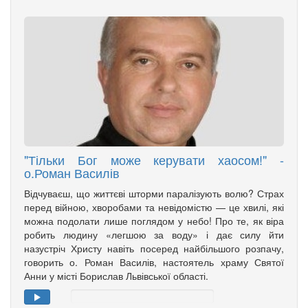
"Тільки Бог може керувати хаосом!" -
о.Роман Василів
Відчуваєш, що життєві шторми паралізують волю? Страх
перед війною, хворобами та невідомістю — це хвилі, які
можна подолати лише поглядом у небо! Про те, як віра
робить людину «легшою за воду» і дає силу йти
назустріч Христу навіть посеред найбільшого розпачу,
говорить о. Роман Василів, настоятель храму Святої
Анни у місті Борислав Львівської області.