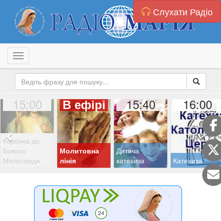
Слухати Радіо
Toggle navigation
15:00
15:40
16:00
В ефірі
Коронка до
Божого
Молитовна
Дитяча
Милосердя
лінія
катехиза
Катехиза