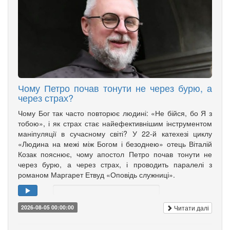
Чому Петро почав тонути не через бурю, а
через страх?
Чому Бог так часто повторює людині: «Не бійся, бо Я з
тобою», і як страх стає найефективнішим інструментом
маніпуляції в сучасному світі? У 22-й катехезі циклу
«Людина на межі між Богом і безоднею» отець Віталій
Козак пояснює, чому апостол Петро почав тонути не
через бурю, а через страх, і проводить паралелі з
романом Маргарет Етвуд «Оповідь служниці».
Читати далі
2026-08-05 00:00:00