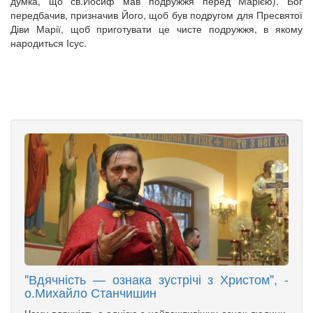
думка, що св.Йосиф мав подружжя перед Марією). Бог
передбачив, призначив Його, щоб був подругом для Пресвятої
Діви Марії, щоб приготувати це чисте подружжя, в якому
народиться Ісус.
"Вдячність — ознака зустрічі з Христом", -
о.Михайло Станчишин