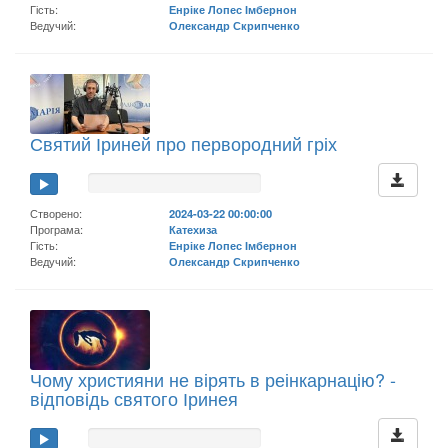
Гість:
Енріке Лопес Імбернон
Ведучий:
Олександр Скрипченко
Святий Іриней про первородний гріх
Створено:
2024-03-22 00:00:00
Програма:
Катехиза
Гість:
Енріке Лопес Імбернон
Ведучий:
Олександр Скрипченко
Чому християни не вірять в реінкарнацію? -
відповідь святого Іринея