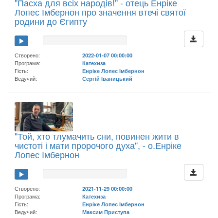
"Пасха для всіх народів!" - отець Енріке
Лопес Імбернон про значення втечі святої
родини до Єгипту
Створено:
2022-01-07 00:00:00
Програма:
Катехиза
Гість:
Енріке Лопес Імбернон
Ведучий:
Сергій Іваницький
"Той, хто тлумачить сни, повинен жити в
чистоті і мати пророчого духа", - о.Енріке
Лопес Імбернон
Створено:
2021-11-29 00:00:00
Програма:
Катехиза
Гість:
Енріке Лопес Імбернон
Ведучий:
Максим Приступа