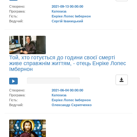
Створено:
2021-09-13 00:00:00
Програма:
Катехиза
Гість:
Енріке Лопес Імбернон
Ведучий:
Сергій Іваницький
Той, хто готується до години своєї смерті
живе справжнім життям, - отець Енріке Лопес
Імбернон
Створено:
2021-06-04 00:00:00
Програма:
Катехиза
Гість:
Енріке Лопес Імбернон
Ведучий:
Олександр Скрипченко