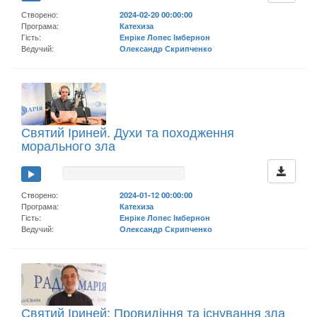
Створено:
2024-02-20 00:00:00
Програма:
Катехиза
Гість:
Енріке Лопес Імбернон
Ведучий:
Олександр Скрипченко
Святий Іриней. Духи та походження
морального зла
Створено:
2024-01-12 00:00:00
Програма:
Катехиза
Гість:
Енріке Лопес Імбернон
Ведучий:
Олександр Скрипченко
Святий Іриней: Провидіння та існування зла