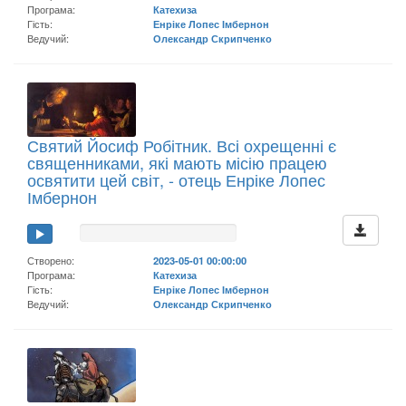
Програма:
Катехиза
Гість:
Енріке Лопес Імбернон
Ведучий:
Олександр Скрипченко
Святий Йосиф Робітник. Всі охрещенні є
священниками, які мають місію працею
освятити цей світ, - отець Енріке Лопес
Імбернон
Створено:
2023-05-01 00:00:00
Програма:
Катехиза
Гість:
Енріке Лопес Імбернон
Ведучий:
Олександр Скрипченко