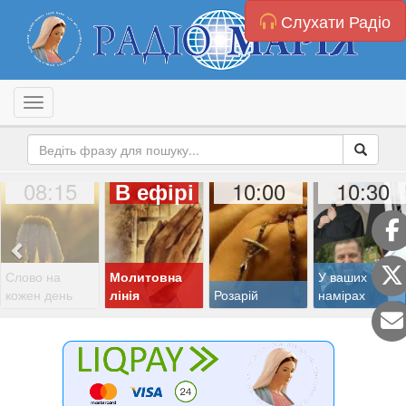
Слухати Радіо
Toggle navigation
08:15
10:00
10:30
В ефірі
Слово на
Молитовна
У ваших
кожен день
лінія
Розарій
намірах