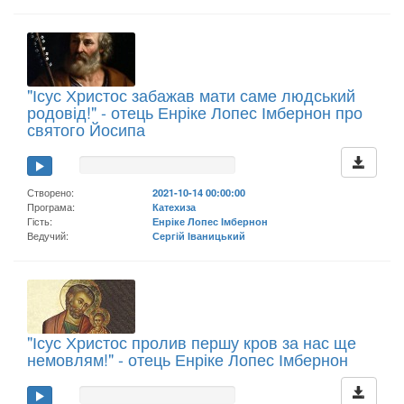
"Ісус Христос забажав мати саме людський
родовід!" - отець Енріке Лопес Імбернон про
святого Йосипа
Створено:
2021-10-14 00:00:00
Програма:
Катехиза
Гість:
Енріке Лопес Імбернон
Ведучий:
Сергій Іваницький
"Ісус Христос пролив першу кров за нас ще
немовлям!" - отець Енріке Лопес Імбернон