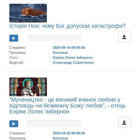
Історія Ноя: чому Бог допускає катастрофи?
Створено:
2024-09-16 00:00:00
Програма:
Катехиза
Гість:
Енріке Лопес Імбернон
Ведучий:
Олександр Скрипченко
"Мучеництво - це великий вчинок любові у
відповідь на безмежну Божу любов", - отець
Енріке Лопес Імбернон
Створено:
2024-04-22 00:00:00
Програма:
Катехиза