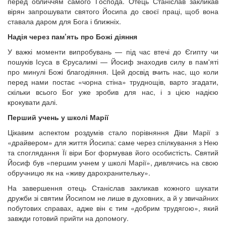
перед обличчям самого Господа. Отець Станіслав закликав
вірян запрошувати святого Йосипа до своєї праці, щоб вона
ставала даром для Бога і ближніх.
Надія через пам’ять про Божі діяння
У важкі моменти випробувань — під час втечі до Єгипту чи
пошуків Ісуса в Єрусалимі — Йосиф знаходив силу в пам'яті
про минулі Божі благодіяння. Цей досвід вчить нас, що коли
перед нами постає «чорна стіна» труднощів, варто згадати,
скільки всього Бог уже зробив для нас, і з цією надією
крокувати далі.
Перший учень у школі Марії
Цікавим аспектом роздумів стало порівняння Діви Марії з
«драйвером» для життя Йосипа: саме через спілкування з Нею
та споглядання Її віри Бог формував його особистість. Святий
Йосиф був «першим учнем у школі Марії», дивлячись на свою
обручницю як на «живу дарохранительку».
На завершення отець Станіслав закликав кожного шукати
дружби зі святим Йосипом не лише в духовних, а й у звичайних
побутових справах, адже він є тим «добрим трудягою», який
завжди готовий прийти на допомогу.