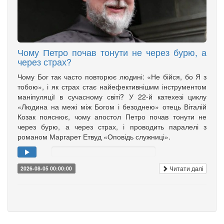
Чому Петро почав тонути не через бурю, а
через страх?
Чому Бог так часто повторює людині: «Не бійся, бо Я з
тобою», і як страх стає найефективнішим інструментом
маніпуляції в сучасному світі? У 22-й катехезі циклу
«Людина на межі між Богом і безоднею» отець Віталій
Козак пояснює, чому апостол Петро почав тонути не
через бурю, а через страх, і проводить паралелі з
романом Маргарет Етвуд «Оповідь служниці».
Читати далі
2026-08-05 00:00:00