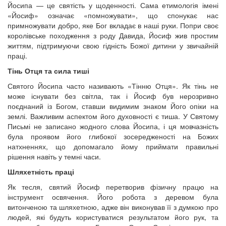
Йосипа — це святість у щоденності. Сама етимологія імені
«Йосиф» означає «помножувати», що спонукає нас
примножувати добро, яке Бог вкладає в наші руки. Попри своє
королівське походження з роду Давида, Йосиф жив простим
життям, підтримуючи свою гідність Божої дитини у звичайній
праці.
Тінь Отця та сила тиші
Святого Йосипа часто називають «Тінню Отця». Як тінь не
може існувати без світла, так і Йосиф був нерозривно
поєднаний із Богом, ставши видимим знаком Його опіки на
землі. Важливим аспектом його духовності є тиша. У Святому
Письмі не записано жодного слова Йосипа, і ця мовчазність
була проявом його глибокої зосередженості на Божих
натхненнях, що допомагало йому приймати правильні
рішення навіть у темні часи.
Шляхетність праці
Як тесля, святий Йосиф перетворив фізичну працю на
інструмент освячення. Його робота з деревом була
витонченою та шляхетною, адже він виконував її з думкою про
людей, які будуть користуватися результатом його рук, та