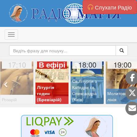
Слухати Радіо
Toggle navigation
17:10
18:00
19:00
В ефірі
Св.Літургія з
Літургія
Катедри св.
годин
Олександра
Молитовна
Розарій
(Бревіарій)
(Київ)
лінія