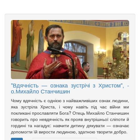
"Вдячність — ознака зустрічі з Христом", -
о.Михайло Станчишин
Чому вдячність є однією з найважливіших ознак людини,
яка зустріла Христа, і чому навіть під час війни ми
покликані прославляти Бога? Отець Михайло Станчишин
говорить про невдячність як прояв внутрішньої сліпоти й
гордині та нагадує: навчити дитину дякувати — означає
допомогти їй вирости людиною, здатною творити добро.