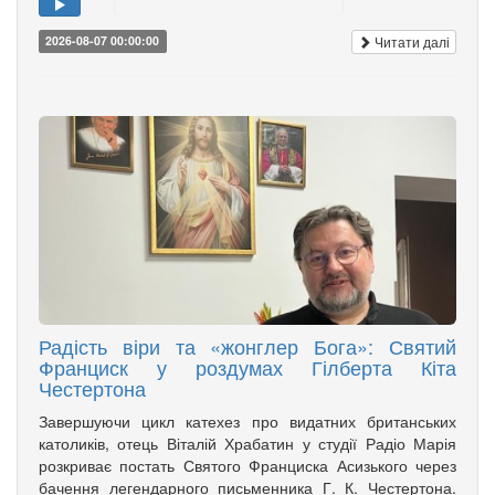
Читати далі
2026-08-07 00:00:00
Радість віри та «жонглер Бога»: Святий
Франциск у роздумах Гілберта Кіта
Честертона
Завершуючи цикл катехез про видатних британських
католиків, отець Віталій Храбатин у студії Радіо Марія
розкриває постать Святого Франциска Асизького через
бачення легендарного письменника Г. К. Честертона.