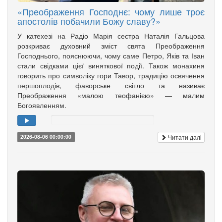
«Преображення Господнє: чому лише троє
апостолів побачили Божу славу?»
У катехезі на Радіо Марія сестра Наталія Гальцова
розкриває духовний зміст свята Преображення
Господнього, пояснюючи, чому саме Петро, Яків та Іван
стали свідками цієї виняткової події. Також монахиня
говорить про символіку гори Тавор, традицію освячення
першоплодів, фаворське світло та називає
Преображення «малою теофанією» — малим
Богоявленням.
Читати далі
2026-08-06 00:00:00