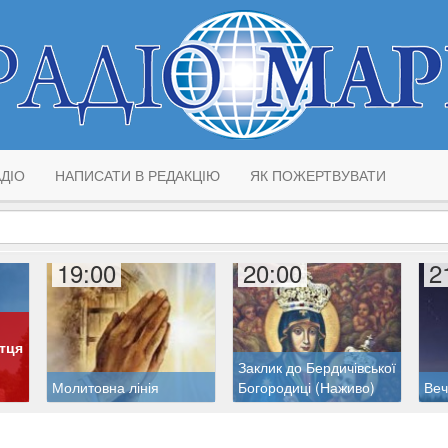
ДІО
НАПИСАТИ В РЕДАКЦІЮ
ЯК ПОЖЕРТВУВАТИ
19:00
20:00
2
тця
Заклик до Бердичівської
Молитовна лінія
Богородиці (Наживо)
Веч