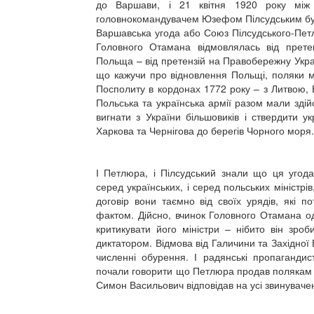
до Варшави, і 21 квітня 1920 року між
головнокомандувачем Юзефом Пілсудським бул
Варшавська угода або Союз Пілсудського-Петл
Головного Отамана відмовлялась від прете
Польща – від претензій на Правобережну Украї
що кажучи про відновлення Польщі, поляки м
Посполиту в кордонах 1772 року – з Литвою, Б
Польська та українська армії разом мали здій
вигнати з України більшовиків і ствердити ук
Харкова та Чернігова до берегів Чорного моря.
І Петлюра, і Пілсудський знали що ця угода
серед українських, і серед польських міністрів
договір вони таємно від своїх урядів, які п
фактом. Дійсно, вчинок Головного Отамана о
критикувати його міністри – нібито він зро
диктатором. Відмова від Галичини та Західної
численні обурення. І радянські пропагандист
почали говорити що Петлюра продав полякам 
Симон Васильович відповідав на усі звинувачен