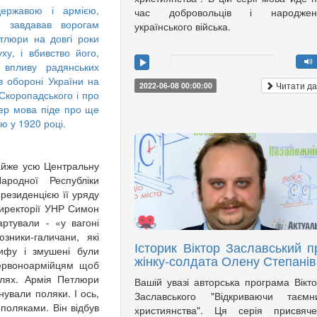
ержавою і армією,
час добровольців і народжен
і завдавав ворогам
українського війська.
тлюри на довгі роки
ху, і вбивство його,
 впливу радянських
 обороні України на
Читати да
2022-06-08 00:00:00
Скоропадського і про
пер мова піде про ще
ю у 1920 році.
айже усю Центральну
ародної Республіки
резиденцією її уряду
Директорії УНР Симон
ртували - «у вагоні
зники-галичани, які
Історик Віктор Заславський п
тифу і змушені були
жінку-солдата Олену Степанів
червоноармійцям щоб
алях. Армія Петлюри
Вашій увазі авторська програма Вікт
нували поляки. І ось,
Заславського "Відкриваючи таємни
поляками. Він відбув
християнства". Ця серія присвяче