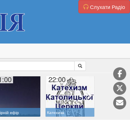
Слухати Радіо
1:00
22:00
22:40
ірній ефір
Катехиза
Духовні читанн