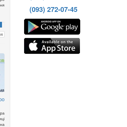
ня
(093) 272-07-45
лі
ро
ора
ці
на