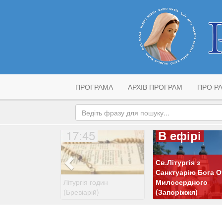
ПРОГРАМА
АРХІВ ПРОГРАМ
ПРО РА
17:45
В ефірі
Св.Літургія з
Санктуарію Бога О
Літургія годин
Милосердного
(Бревіарій)
(Запоріжжя)