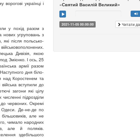
у ворогові українці і
«
Святий Василій Великий»
Читати да
2021-11-05 00:00:00
или у похід разом з
а нових угруповань з
, які після польсько-
 військовополонених.
ецька Дивізія, якою
од Змієнко. І ось, 25
раїнська армії разом
 Наступного дня біло-
и над Коростенем та
 війська вступили до
тючі загони які цілу
 численні підрозділи
 до червоних. Окремі
к Одеси. Де-не-де по
 більшовиків, але не
ого, чимало народних
в, але й поляків.
селення здебільшого