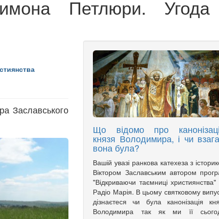
имона Петлюри. Угода
стиянства
ора Заславського
и
Що відомо про канонізац
князя Володимира, і чи взага
вона була?
Вашій увазі ранкова катехеза з істори
Віктором Заславським автором прог
"Відкриваючи таємниці християнства"
Радіо Марія. В цьому святковому випу
дізнаєтеся чи була канонізація кн
Володимира так як ми її сьогод