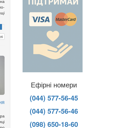
она
мо-
щі
лі
Ефірні номери
(044) 577-56-45
ня
(044) 577-56-46
ора
ці
(098) 650-18-60
про