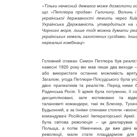
«Тільки нечесний демагог може дозволити го
що «Петлюра продав» Галичину, Волинь і
української державності лежить через Київ
Українська Державність утвердиться на г
Чорного моря, лише тоді можна думати реа
українських земель захоплених сусідами. Інша
нереальні комбінаці»
Головний отаман Симон Петлюра був реалісто
навесні 1920 року він мав лише два виходи –
або використати останню можливість врят
Загалом, угода Петлюри-Пілсудського була уго
двох прагматиків та реалістів. Перед ними 
Радянська Росія. Її армія була потужною, її 
дисципліновані, зате мотивовані та відв
талановиті командири, такі як Блюхер, Туха
Будьонний, а за їхніми спинами стояли «воєнс
командувачі Російської Імператорської Армії.
була світова революція – це декларував 
Польща, а потім Німеччина, де вже двічі ви
революції, мали стати плацдармом для 