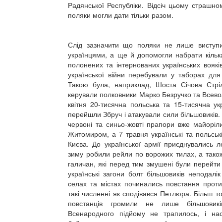
Радянської Республіки. Відсіч цьому страшном
поляки могли дати тільки разом.
Слід зазначити що поляки не лише виступ
українцями, а ще й допомогли набрати кільк
полонених та інтернованих українських вояків
української війни перебували у таборах для
Такою була, наприклад, Шоста Січова Стріл
керували полковники Марко Безручко та Всевол
квітня 20-тисячна польська та 15-тисячна ук
перейшли Збруч і атакували сили більшовиків.
червоні та синьо-жовті прапори вже майоріл
Житомиром, а 7 травня українські та польські
Києва. До української армії приєднувались ле
зиму робили рейли по ворожих тилах, а також
галичан, які перед тим змушені були перейти
українські загони болт більшовиків неподалі
селах та містах починались повстання проти
такі численні як сподівався Петлюра. Більш т
повстанців громили не лише більшовикі
Всенародного підйому не трапилось, і на