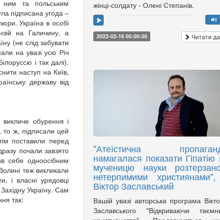
 ним та польським
жінці-солдату - Олені Степанів.
а підписана угода –
юри. Україна в особі
нзій на Галичину, а
Читати да
2022-02-16 00:00:00
ну (не слід забувати
али на увазі усю Річ
ілоруссю і так далі).
снити наступ на Київ,
раїнську державу від
 викличе обурення і
, то ж, підписали цей
отім поставили перед
"Атеїстична пропаган
дразу почали завзято
намагалася показати Гіпатію 
бив себе одноосібним
мученицю науки розтерзан
 Волині теж викликали
нетерпимими християнами",
и, і власні урядовці
Віктор Заславський
Західну Україну. Сам
ня так:
Вашій увазі авторська програма Вікт
Заславського "Відкриваючи таємни