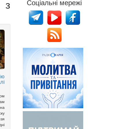
 з
Соціальні мережі
ію
лі
ком
рам
 на
ску
язя
ні