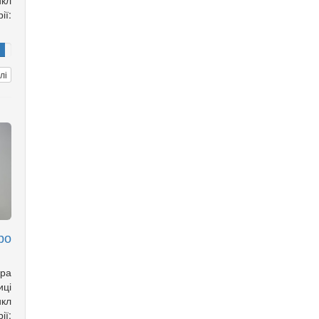
кл
ії:
лі
ро
ора
ці
кл
ії: