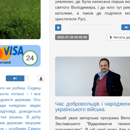
уявляємо, де була написана перша ік
святого Володимира, і до чого тут ри
католики, а також де поділися мо
хрестителя Русі.
Читати да
2022-07-28 00:00:00
ого не робиш. Сидиш
коло погано – і все
удувати державу. Ось
Час добровольців і народжен
жди невідомо звідки
українського війська.
ідповіді, доводиться
стих рішень. В добу
Вашій увазі авторська програма Вікт
шим державо творцям
Заславського "Відкриваючи таємни
ння – особливо Симон
християнства". В цій серії мова йде 