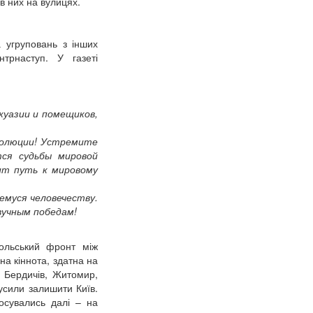
в них на вулицях.
 угруповань з інших
нтрнаступ. У газеті
уазии и помещиков,
олюции!
Устремите
ся судьбы мировой
ит путь к мировому
емуся человечеству.
вучным победам!
польський фронт між
а кіннота, здатна на
є Бердичів, Житомир,
мусили залишити Київ.
осувались далі – на