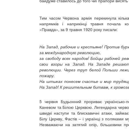
байдуже ставилось до того чиї прапори висять 
Тим часом Червона армія перекинула кілька
напрямків і наприкінці травня почала ко
«Правда», за 9 травня 1920 року писали:
На Запад, рабочие и крестьяне!
Против бурж
за международную революцию,
за свободу всех народов!
Бойцы рабочей рев
свои взоры на Запад.
На Западе решают
революции.
Через труп белой Польши леж
пожару.
На штыках понесем счастье
и мир трудящ
На Запад!
К решительным битвам, к громоз
5 червня Будьонний прориває українсько-
Каневом та Білою Церквою. Легендарна червон
швидкі наступи та блискавичні атаки, займа
Білу Церкву, Фастів – і українці з поляками 
Незважаючи на затятий опір, більшовики пр