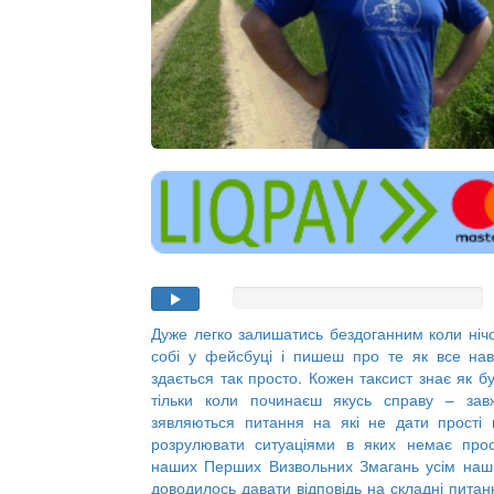
Дуже легко залишатись бездоганним коли ніч
собі у фейсбуці і пишеш про те як все нав
здається так просто. Кожен таксист знає як б
тільки коли починаєш якусь справу – зав
зявляються питання на які не дати прості в
розрулювати ситуаціями в яких немає про
наших Перших Визвольних Змагань усім на
доводилось давати відповідь на складні пита