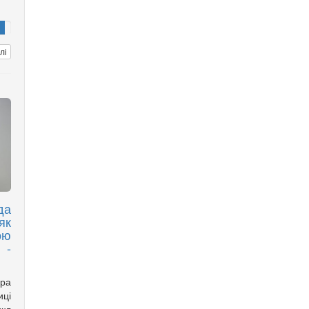
лі
да
як
ою
 -
ора
ці