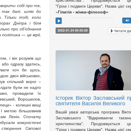
християнства". Продовжується ци
ворити собі про те,
"Гріхи і подвиги Церкви". Назва цієї сер
 так далі. шлях до
«
Гіпатія - жінка-філософ»
. Тільки тоді, коли
орах Дніпра і біля
льно про об'єднання
Читати да
2022-01-24 00:00:00
 політика — це мрії,
м, і він розумів що
 або одразу здатись,
увати хоч би щось.
дою двох військових,
був спільний ворог –
солдати були не надто
ажні, провадили їх
Історик Віктор Заславський п
чевський, Ворошилов,
святителя Василія Великого
пеци» - колишні вищі
 І метою більшовиків
Вашій увазі авторська програма Вікт
сам Ленін. Спочатку
Заславського "Відкриваючи таємни
бухали комуністичні
християнства". Продовжується ци
створення Світової
"Гріхи і подвиги Церкви". Назва цієї сер