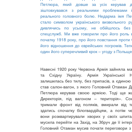
Петлюра, який довше за усіх керував д
зіштовхувався з реальними проблемами 
реального головного болю. Недарма імя Пе
стало символом українського визвольного ру
дивлячись по усьому, не обійшлось без
спецслужб. Ми вже говорили про його роль в
початку 1918 року, про його повстання проти 
його відношення до єврейських погромів. Те
один його суперечливий крок – угоду з Польще
Навесні 1920 року Червона Армія зайняла м
та Східну Україну. Армія Української Н
залишилась без тилу, без припасів, а єдиною 
став салон-вагон, з якого Головний Отаман 
Петлюра керував своєю армією. Тоді ще жа
Директорія, під вагоном – територія». Сою
тримали фронт від поляків, вмирали від 
здатись спочатку білогвардійцям, а потім 
вони розквартирували хворих у своїх шпит
мусила перейти на Захід, на Збруч де її інтер
Головний Отаман мусив почати переговори з 