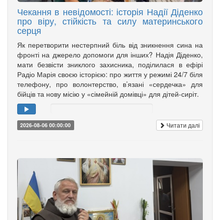
Чекання в невідомості: історія Надії Діденко
про віру, стійкість та силу материнського
серця
Як перетворити нестерпний біль від зникнення сина на
фронті на джерело допомоги для інших? Надія Діденко,
мати безвісти зниклого захисника, поділилася в ефірі
Радіо Марія своєю історією: про життя у режимі 24/7 біля
телефону, про волонтерство, в’язані «сердечка» для
бійців та нову місію у «сімейній домівці» для дітей-сиріт.
Читати далі
2026-08-06 00:00:00