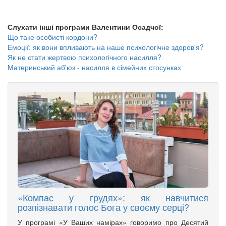
Слухати інші програми Валентини Осадчої:
Що таке особисті кордони?
Емоції: як вони впливають на наше психологічне здоров'я?
Як не стати жертвою психологічного насилля?
Материнський аб'юз - насилля в сімейних стосунках
«Компас у грудях»: як навчитися
розпізнавати голос Бога у своєму серці?
У програмі «У Ваших намірах» говоримо про Десятий