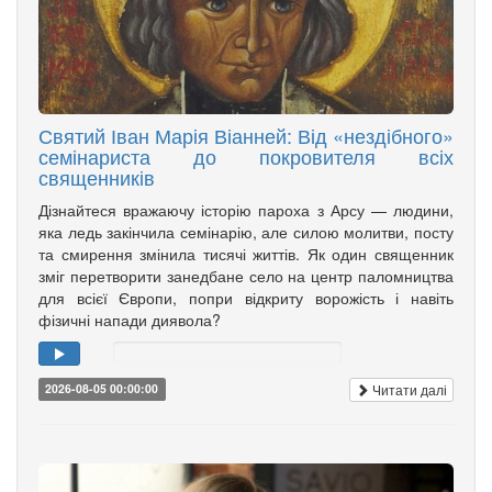
Святий Іван Марія Віанней: Від «нездібного»
семінариста до покровителя всіх
священників
Дізнайтеся вражаючу історію пароха з Арсу — людини,
яка ледь закінчила семінарію, але силою молитви, посту
та смирення змінила тисячі життів. Як один священник
зміг перетворити занедбане село на центр паломництва
для всієї Європи, попри відкриту ворожість і навіть
фізичні напади диявола?
Читати далі
2026-08-05 00:00:00