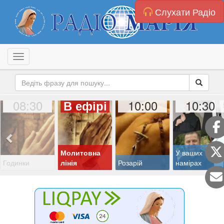
Слухати Радіо
Toggle navigation
08:30
10:00
10:30
В ефірі
Молитовна
У ваших
Годинки
лінія
Розарій
намірах