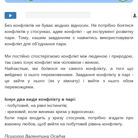
Без конфліктів не буває жодних відносин. Не потрібно боятися
конфліктів у стосунках, адже конфлікт - це інструмент розвитку
пари. Тому, нашим завданням є навчитись використовувати
конфлікт для об'єднання пари.
Ми постійно спостерігаємо конфлікт між людиною і природою,
так само існує конфлікт між чоловіком і жінкою.
Найчастіше, ми боїмося не самого конфлікту, а того що
вийдемо із нього переможеними. Завдання конфлікту в парі -
це зайти у нього (як у кімнату) і вийти з нього обом
переможцями.
Існує два види конфлікту в парі:
- побутовий, на рівні інстинктів;
- кризовий, коли виникає криза у відносинах.
Коли пара входить у кризу стосунків, потрібно згадати про
взаємну любов, щоб вийти на побутовий рівень конфлікту.
Психолог Валентина Осадча