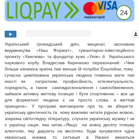
Український громадський діяч, меценат, засновник
видавництва «Наш Формат», гуманітарно-інвестиційного
проекту «Хмелева» та фундатор кузні «Уніж» й Українського
наукового клубу Владислав Кириченко переконаний: «Чим
більше нікчемна країна тим менше їй потрібні Енштейни, тому
сучасна цивілізована українська людина повинна мати такі
якості як патріотизм, професійність, інтелектуальність,
порядність, а також самовдосконалення і самообмеження,
займати активну життєву позицію і бути спортивною – все це
для форматної людини є не просто слова, а життєві
принципи». У програмі миговорили про те, як зберегти
українську ідентичність та чому важливо читати рідною мовою,
зокрема світоглядну літературу, слухати українську музику і чи
є українці нація, яка читає.«Якщо на кожну десяту пляшку
алкоголю, яку дарують на весіллях, буде купуватися одна
українська книжка то ситуація в Україні зміниться