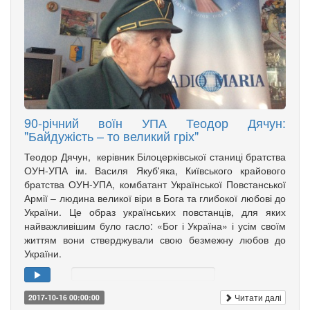
90-річний воїн УПА Теодор Дячун:
"Байдужість – то великий гріх"
Теодор Дячун, керівник Білоцерківської станиці братства
ОУН-УПА ім. Василя Якуб'яка, Київського крайового
братства ОУН-УПА, комбатант Української Повстанської
Армії – людина великої віри в Бога та глибокої любові до
України. Це образ українських повстанців, для яких
найважливішим було гасло: «Бог і Україна» і усім своїм
життям вони стверджували свою безмежну любов до
України.
Читати далі
2017-10-16 00:00:00