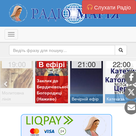
Слухати Радіо
Toggle navigation
19:00
21:00
22:00
В ефірі
Заклик до
Бердичівської
Молитовна
Богородиці
лінія
(Наживо)
Вечірній ефір
Катехиза