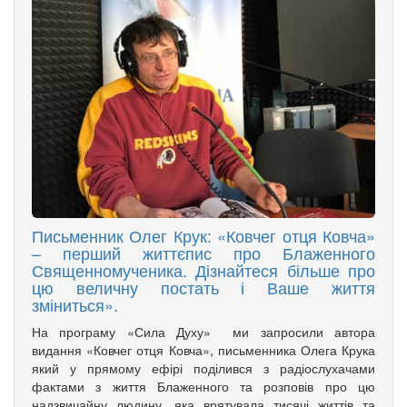
Письменник Олег Крук: «Ковчег отця Ковча»
– перший життєпис про Блаженного
Священномученика. Дізнайтеся більше про
цю величну постать і Ваше життя
зміниться».
На програму «Сила Духу» ми запросили автора
видання «Ковчег отця Ковча», письменника Олега Крука
який у прямому ефірі поділився з радіослухачами
фактами з життя Блаженного та розповів про цю
надзвичайну людину, яка врятувала тисячі життів та