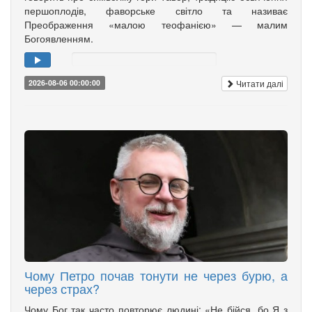
першоплодів, фаворське світло та називає
Преображення «малою теофанією» — малим
Богоявленням.
Читати далі
2026-08-06 00:00:00
Чому Петро почав тонути не через бурю, а
через страх?
Чому Бог так часто повторює людині: «Не бійся, бо Я з