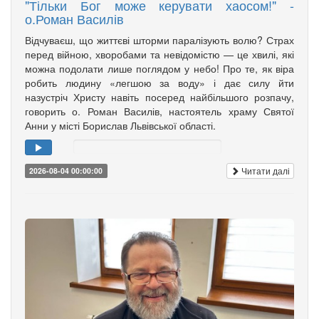
"Тільки Бог може керувати хаосом!" -
о.Роман Василів
Відчуваєш, що життєві шторми паралізують волю? Страх
перед війною, хворобами та невідомістю — це хвилі, які
можна подолати лише поглядом у небо! Про те, як віра
робить людину «легшою за воду» і дає силу йти
назустріч Христу навіть посеред найбільшого розпачу,
говорить о. Роман Василів, настоятель храму Святої
Анни у місті Борислав Львівської області.
Читати далі
2026-08-04 00:00:00