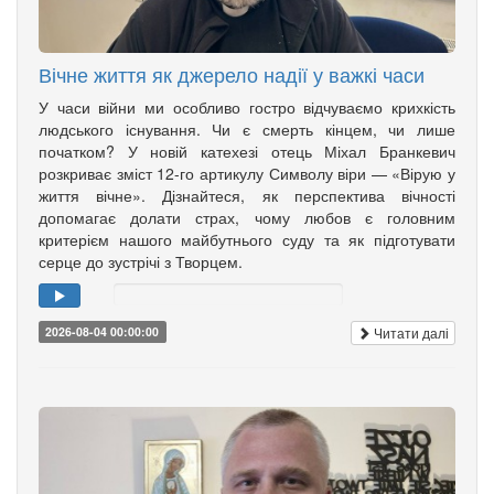
Вічне життя як джерело надії у важкі часи
У часи війни ми особливо гостро відчуваємо крихкість
людського існування. Чи є смерть кінцем, чи лише
початком? У новій катехезі отець Міхал Бранкевич
розкриває зміст 12-го артикулу Символу віри — «Вірую у
життя вічне». Дізнайтеся, як перспектива вічності
допомагає долати страх, чому любов є головним
критерієм нашого майбутнього суду та як підготувати
серце до зустрічі з Творцем.
Читати далі
2026-08-04 00:00:00