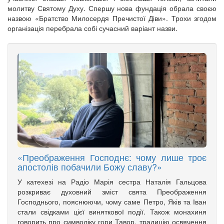
молитву Святому Духу. Спершу нова фундація обрала своєю
назвою «Братство Милосердя Пречистої Діви». Трохи згодом
організація перебрала собі сучасний варіант назви.
«Преображення Господнє: чому лише троє
апостолів побачили Божу славу?»
У катехезі на Радіо Марія сестра Наталія Гальцова
розкриває духовний зміст свята Преображення
Господнього, пояснюючи, чому саме Петро, Яків та Іван
стали свідками цієї виняткової події. Також монахиня
говорить про символіку гори Тавор, традицію освячення