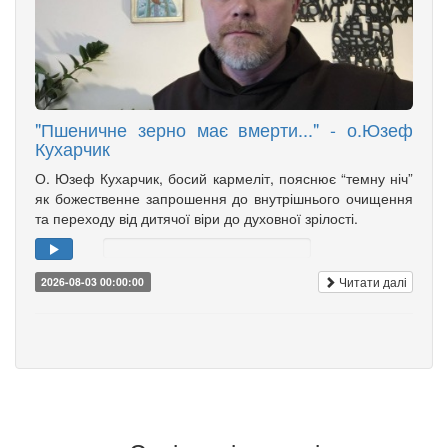
"Пшеничне зерно має вмерти..." - о.Юзеф
Кухарчик
О. Юзеф Кухарчик, босий кармеліт, пояснює “темну ніч”
як божественне запрошення до внутрішнього очищення
та переходу від дитячої віри до духовної зрілості.
Читати далі
2026-08-03 00:00:00