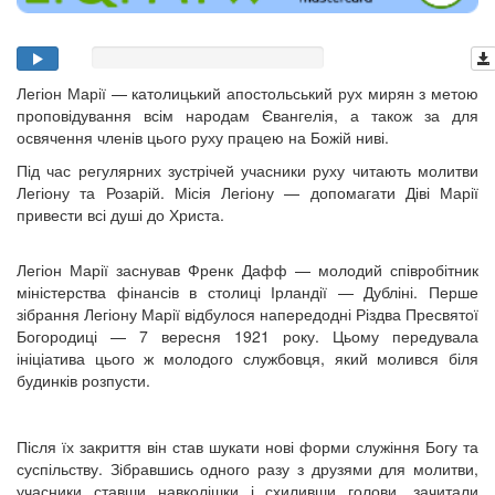
Легіон Марії — католицький апостольський рух мирян з метою
проповідування всім народам Євангелія, а також за для
освячення членів цього руху працею на Божій ниві.
Під час регулярних зустрічей учасники руху читають молитви
Легіону та Розарій. Місія Легіону — допомагати Діві Марії
привести всі душі до Христа.
Легіон Марії заснував Френк Дафф — молодий співробітник
міністерства фінансів в столиці Ірландії — Дубліні. Перше
зібрання Легіону Марії відбулося напередодні Різдва Пресвятої
Богородиці — 7 вересня 1921 року. Цьому передувала
ініціатива цього ж молодого службовця, який молився біля
будинків розпусти.
Після їх закриття він став шукати нові форми служіння Богу та
суспільству. Зібравшись одного разу з друзями для молитви,
учасники ставши навколішки і схиливши голови, зачитали