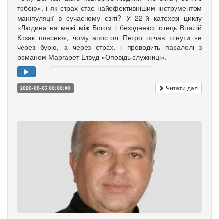
тобою», і як страх стає найефективнішим інструментом
маніпуляції в сучасному світі? У 22-й катехезі циклу
«Людина на межі між Богом і безоднею» отець Віталій
Козак пояснює, чому апостол Петро почав тонути не
через бурю, а через страх, і проводить паралелі з
романом Маргарет Етвуд «Оповідь служниці».
Читати далі
2026-08-05 00:00:00