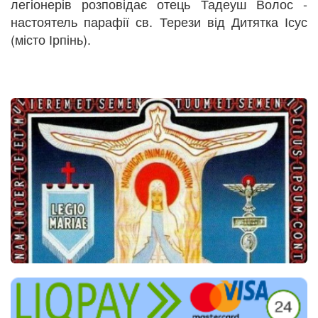
легіонерів розповідає отець Тадеуш Волос -
настоятель парафії св. Терези від Дитятка Ісус
(місто Ірпінь).