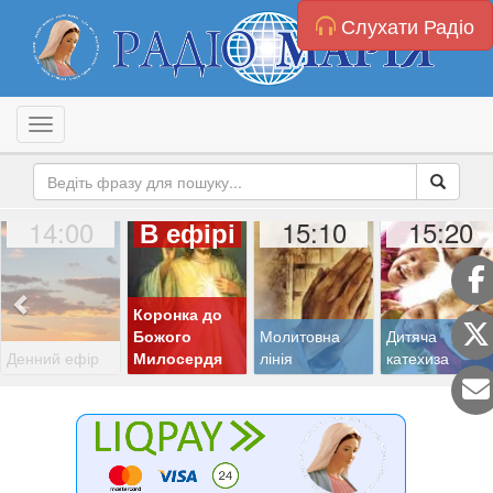
Слухати Радіо
Toggle navigation
14:00
15:10
15:20
В ефірі
Коронка до
Божого
Молитовна
Дитяча
Денний ефір
Милосердя
лінія
катехиза