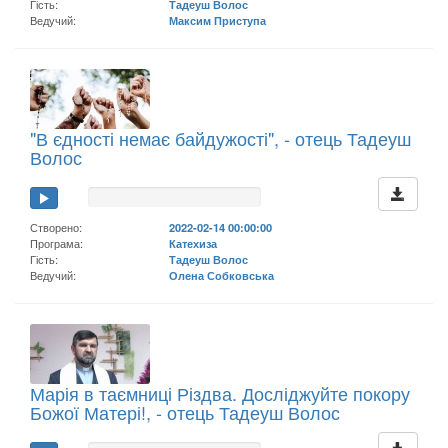
Гість:
Тадеуш Волос
Ведучий:
Максим Приступа
"В єдності немає байдужості", - отець Тадеуш
Волос
Створено:
2022-02-14 00:00:00
Програма:
Катехиза
Гість:
Тадеуш Волос
Ведучий:
Олена Собковська
Марія в таємниці Різдва. Досліджуйте покору
Божої Матері!, - отець Тадеуш Волос