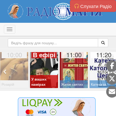
Слухати Радіо
Toggle navigation
10:00
11:00
11:20
В ефірі
У ваших
Розарій
намірах
Житія святих
Катехиза