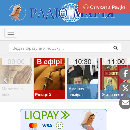
Слухати Радіо
Toggle navigation
09:00
10:30
11:00
В ефірі
Молитовна
У ваших
лінія
Розарій
намірах
Житія святих