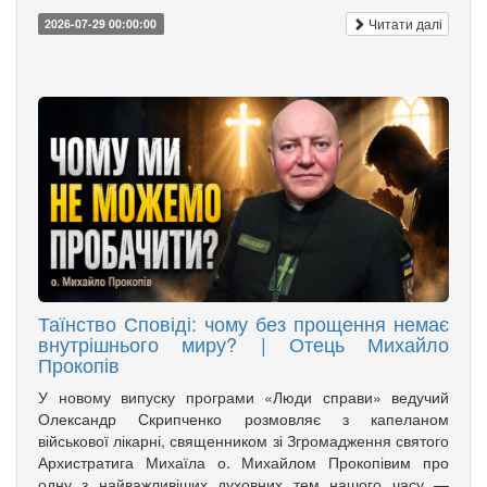
Читати далі
2026-07-29 00:00:00
Таїнство Сповіді: чому без прощення немає
внутрішнього миру? | Отець Михайло
Прокопів
У новому випуску програми «Люди справи» ведучий
Олександр Скрипченко розмовляє з капеланом
військової лікарні, священником зі Згромадження святого
Архистратига Михаїла о. Михайлом Прокопівим про
одну з найважливіших духовних тем нашого часу —