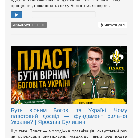
прощення, покаяння та силу Божого милосердя.
Читати далі
2026-07-29 00:00:00
Бути вірним Богові та Україні. Чому
пластовий досвід — фундамент сильної
України? | Ярослав Булишин
Що таке Пласт — молодіжна організація, скаутський рух
чи унікальний український феномен, який уже понад