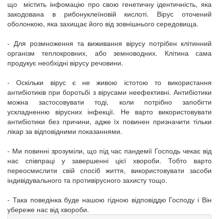
що містить інфомацію про свою генетичну ідентичність, яка
закодована в рибонуклеїновій кислоті. Вірус оточений
оболонкою, яка захищає його від зовнішнього середовища.
- Для розмноження та виживання вірусу потрібен клітинний
організм теплокровних, або земноводних. Клітина сама
продукує необхідні вірусу речовини.
- Оскільки вірус є не живою істотою то використання
антибіотиків при боротьбі з вірусами неефективні. Антибіотики
можна застосовувати тоді, коли потрібно запобігти
ускладненню вірусних інфекції. Не варто використовувати
антибіотики без причини, адже їх повинен призначити тільки
лікар за відповідними показаннями.
- Ми повинні зрозуміли, що під час пандемії Господь чекає від
нас співпраці у завершенні цієї хвороби. Тобто варто
переосмислити свій спосіб життя, використовувати засоби
індивідувального та противірусного захисту тощо.
- Така поведінка буде нашою гідною відповіддю Господу і Він
убереже нас від хвороби.