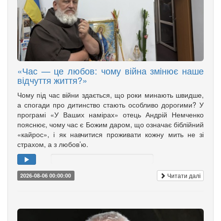
«Час — це любов: чому війна змінює наше
відчуття життя?»
Чому під час війни здається, що роки минають швидше,
а спогади про дитинство стають особливо дорогими? У
програмі «У Ваших намірах» отець Андрій Немченко
пояснює, чому час є Божим даром, що означає біблійний
«кайрос», і як навчитися проживати кожну мить не зі
страхом, а з любов’ю.
Читати далі
2026-08-06 00:00:00