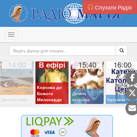
Слухати Радіо
Toggle navigation
14:00
15:40
16:00
В ефірі
Коронка до
Божого
Дитяча
Денний ефір
Милосердя
катехиза
Катехиза