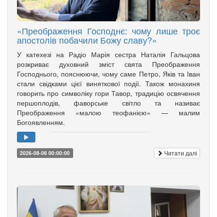
«Преображення Господнє: чому лише троє
апостолів побачили Божу славу?»
У катехезі на Радіо Марія сестра Наталія Гальцова
розкриває духовний зміст свята Преображення
Господнього, пояснюючи, чому саме Петро, Яків та Іван
стали свідками цієї виняткової події. Також монахиня
говорить про символіку гори Тавор, традицію освячення
першоплодів, фаворське світло та називає
Преображення «малою теофанією» — малим
Богоявленням.
Читати далі
2026-08-06 00:00:00