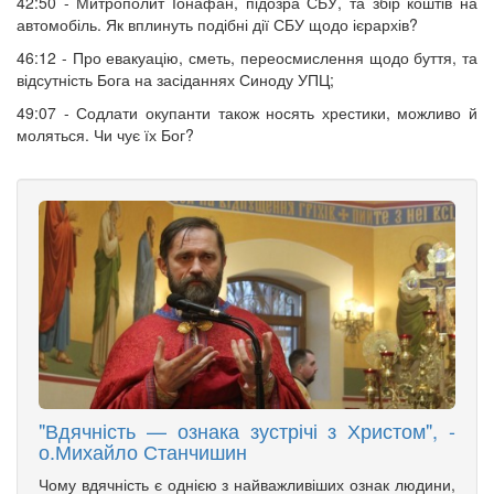
42:50 - Митрополит Іонафан, підозра СБУ, та збір коштів на
автомобіль. Як вплинуть подібні дії СБУ щодо ієрархів?
46:12 - Про евакуацію, сметь, переосмислення щодо буття, та
відсутність Бога на засіданнях Синоду УПЦ;
49:07 - Содлати окупанти також носять хрестики, можливо й
моляться. Чи чує їх Бог?
"Вдячність — ознака зустрічі з Христом", -
о.Михайло Станчишин
Чому вдячність є однією з найважливіших ознак людини,