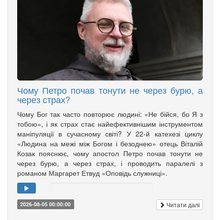
Чому Петро почав тонути не через бурю, а
через страх?
Чому Бог так часто повторює людині: «Не бійся, бо Я з
тобою», і як страх стає найефективнішим інструментом
маніпуляції в сучасному світі? У 22-й катехезі циклу
«Людина на межі між Богом і безоднею» отець Віталій
Козак пояснює, чому апостол Петро почав тонути не
через бурю, а через страх, і проводить паралелі з
романом Маргарет Етвуд «Оповідь служниці».
Читати далі
2026-08-05 00:00:00