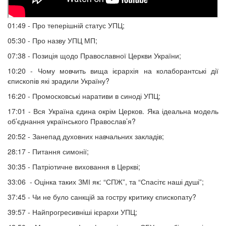
01:49 - Про теперішній статус УПЦ;
05:30 - Про назву УПЦ МП;
07:38 - Позиція щодо Православної Церкви України;
10:20 - Чому мовчить вища ієрархія на колаборантські дії
єпископів які зрадили Україну?
16:20 - Промосковські наративи в синоді УПЦ;
17:01 - Вся Україна єдина окрім Церков. Яка ідеальна модель
об’єднання українського Православ’я?
20:52 - Занепад духовних навчальних закладів;
28:17 - Питання симонії;
30:35 - Патріотичне виховання в Церкві;
33:06 - Оцінка таких ЗМІ як: “СПЖ”, та “Спасітє наші душі”;
37:45 - Чи не було санкцій за гостру критику єпископату?
39:57 - Найпрогресивніші ієрархи УПЦ;