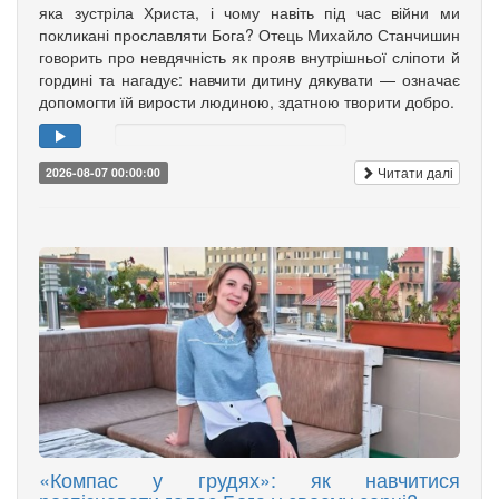
яка зустріла Христа, і чому навіть під час війни ми
покликані прославляти Бога? Отець Михайло Станчишин
говорить про невдячність як прояв внутрішньої сліпоти й
гордині та нагадує: навчити дитину дякувати — означає
допомогти їй вирости людиною, здатною творити добро.
Читати далі
2026-08-07 00:00:00
«Компас у грудях»: як навчитися