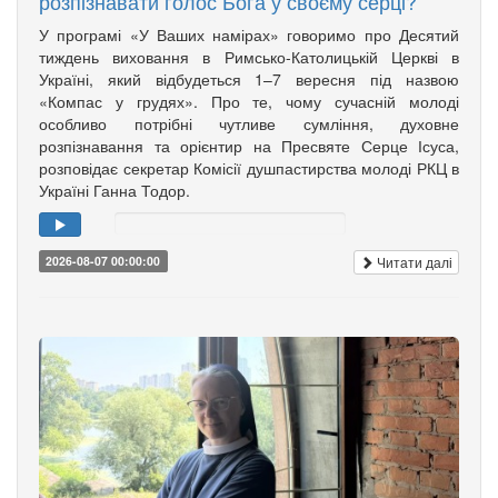
розпізнавати голос Бога у своєму серці?
У програмі «У Ваших намірах» говоримо про Десятий
тиждень виховання в Римсько-Католицькій Церкві в
Україні, який відбудеться 1–7 вересня під назвою
«Компас у грудях». Про те, чому сучасній молоді
особливо потрібні чутливе сумління, духовне
розпізнавання та орієнтир на Пресвяте Серце Ісуса,
розповідає секретар Комісії душпастирства молоді РКЦ в
Україні Ганна Тодор.
Читати далі
2026-08-07 00:00:00