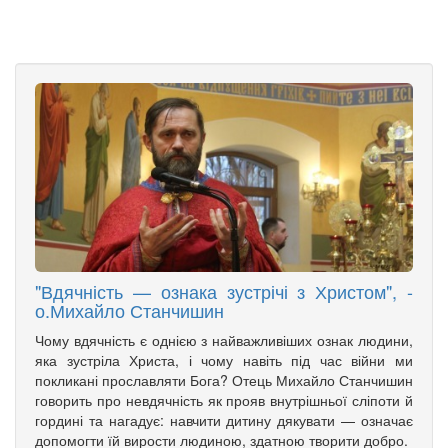
"Вдячність — ознака зустрічі з Христом", -
о.Михайло Станчишин
Чому вдячність є однією з найважливіших ознак людини,
яка зустріла Христа, і чому навіть під час війни ми
покликані прославляти Бога? Отець Михайло Станчишин
говорить про невдячність як прояв внутрішньої сліпоти й
гордині та нагадує: навчити дитину дякувати — означає
допомогти їй вирости людиною, здатною творити добро.