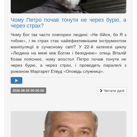
Чому Петро почав тонути не через бурю, а
через страх?
Чому Бог так часто повторює людині: «Не бійся, бо Я з
тобою», і як страх стає найефективнішим інструментом
маніпуляції в сучасному світі? У 22-й катехезі циклу
«Людина на межі між Богом і безоднею» отець Віталій
Козак пояснює, чому апостол Петро почав тонути не
через бурю, а через страх, і проводить паралелі з
романом Маргарет Етвуд «Оповідь служниці».
Читати далі
2026-08-05 00:00:00