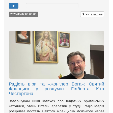
Читати далі
2026-08-07 00:00:00
Радість віри та «жонглер Бога»: Святий
Франциск у роздумах Гілберта Кіта
Честертона
Завершуючи цикл катехез про видатних британських
католиків, отець Віталій Храбатин у студії Радіо Марія
розкриває постать Святого Франциска Асизького через