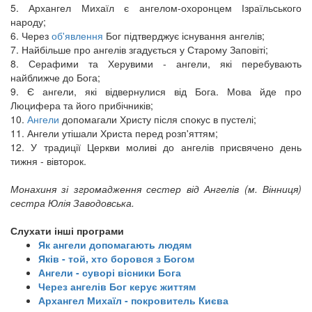
5. Архангел Михаїл є ангелом-охоронцем Ізраїльського
народу;
6. Через
об'явлення
Бог підтверджує існування ангелів;
7. Найбільше про ангелів згадується у Старому Заповіті;
8. Серафими та Херувими - ангели, які перебувають
найближче до Бога;
9. Є ангели, які відвернулися від Бога. Мова йде про
Люцифера та його прибічників;
10.
Ангели
допомагали Христу після спокус в пустелі;
11. Ангели утішали Христа перед розп'яттям;
12. У традиції Церкви моливі до ангелів присвячено день
тижня - вівторок.
Монахиня зі згромадження сестер від Ангелів (м. Вінниця)
сестра Юлія Заводовська.
Слухати інші програми
Як ангели допомагають людям
Яків - той, хто боровся з Богом
Ангели - суворі вісники Бога
Через ангелів Бог керує життям
Архангел Михаїл - покровитель Києва