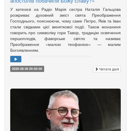
апостолів побачили Божу славу?»
У катехезі на Радіо Марія сестра Наталія Гальцова
розкриває духовний зміст свята Преображення
Господнього, пояснюючи, чому саме Петро, Яків та Іван
стали свідками цієї виняткової події. Також монахиня
говорить про символіку гори Тавор, традицію освячення
першоплодів, фаворське світло та називає
Преображення «малою теофанією» — малим
Богоявленням.
Читати далі
2026-08-06 00:00:00