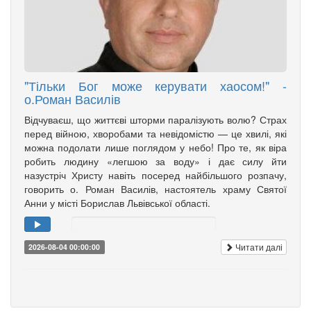
"Тільки Бог може керувати хаосом!" -
о.Роман Василів
Відчуваєш, що життєві шторми паралізують волю? Страх
перед війною, хворобами та невідомістю — це хвилі, які
можна подолати лише поглядом у небо! Про те, як віра
робить людину «легшою за воду» і дає силу йти
назустріч Христу навіть посеред найбільшого розпачу,
говорить о. Роман Василів, настоятель храму Святої
Анни у місті Борислав Львівської області.
Читати далі
2026-08-04 00:00:00