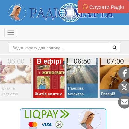
Слухати Радіо
Toggle navigation
06:00
06:50
07:00
В ефірі
Дитяча
Ранкова
катехиза
Житія святих
молитва
Розарій