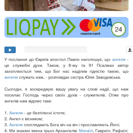
У послання до Євреїв апостол Павло наголошує, що
ангели
-
це служебні духи. Також, у 8-му та 91 Псалмах автор
захоплюється тим, що Бог нас наділив гідністю такою, що
ангели
служать нам, - розповідає сестра Юлія Заводовська.
Сьогодні, я зосереджую вашу увагу на слові надії, що нам
посилає Господь через своїх духів - служителів. Отже про
ангелів нам відомо таке:
1.
Ангели
- це безтілесні істоти;
2. Ангел є вісником;
3.
Ангели
споглядають Бога віч на віч і прославляють Його;
4. Ми знаємо імена трьох Архангелів:
Михаїл
, Гавриїл, Рафаїл;