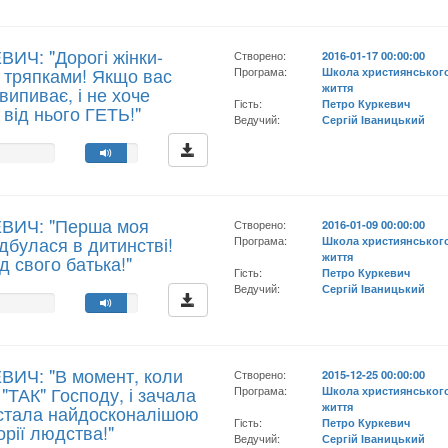
ИЧ: "Дорогі жінки-
Створено:
2016-01-17 00:00:00
е тряпками! Якщо вас
Програма:
Школа християнськог
життя
 випиває, і не хоче
Гість:
Петро Куркевич
 від нього ГЕТЬ!"
Ведучий:
Сергій Іваницький
ЕВИЧ: "Перша моя
Створено:
2016-01-09 00:00:00
ідбулася в дитинстві!
Програма:
Школа християнськог
життя
д свого батька!"
Гість:
Петро Куркевич
Ведучий:
Сергій Іваницький
ВИЧ: "В момент, коли
Створено:
2015-12-25 00:00:00
"ТАК" Господу, і зачала
Програма:
Школа християнськог
життя
 стала найдосконалішою
Гість:
Петро Куркевич
торії людства!"
Ведучий:
Сергій Іваницький