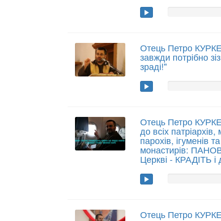
Отець Петро КУРК
завжди потрібно зі
зраді!"
Отець Петро КУРКЕ
до всіх патріархів,
парохів, ігуменів т
монастирів: ПАНОВ
Церкві - КРАДІТЬ і
Отець Петро КУРКЕ