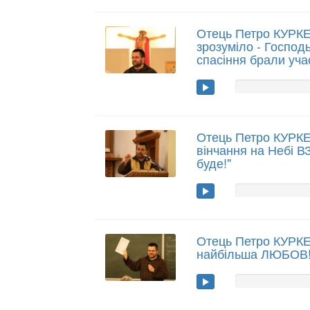
Отець Петро КУРК
зрозуміло - Господь
спасіння брали уча
Отець Петро КУРК
вінчання на Небі В
буде!"
Отець Петро КУРКЕВ
найбільша ЛЮБОВ!