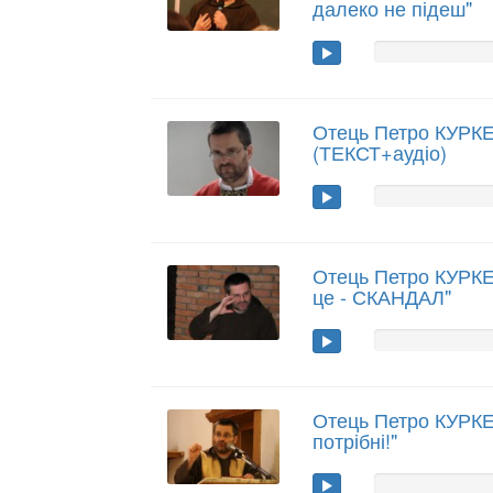
далеко не підеш"
Отець Петро КУРКЕ
(ТЕКСТ+аудіо)
Отець Петро КУРКЕВ
це - СКАНДАЛ"
Отець Петро КУРКЕ
потрібні!"