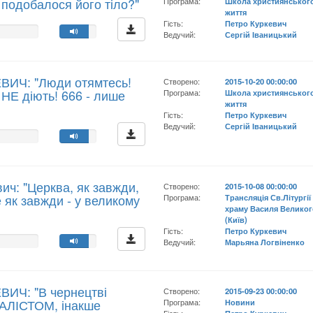
е подобалося його тіло?"
Програма:
Школа християнськог
життя
Гість:
Петро Куркевич
Ведучий:
Сергій Іваницький
ВИЧ: "Люди отямтесь!
Створено:
2015-10-20 00:00:00
 НЕ діють! 666 - лише
Програма:
Школа християнськог
життя
Гість:
Петро Куркевич
Ведучий:
Сергій Іваницький
ич: "Церква, як завжди,
Створено:
2015-10-08 00:00:00
 як завжди - у великому
Програма:
Трансляція Св.Літургії 
храму Василя Велико
(Київ)
Гість:
Петро Куркевич
Ведучий:
Марьяна Логвіненко
ВИЧ: "В чернецтві
Створено:
2015-09-23 00:00:00
АЛІСТОМ, інакше
Програма:
Новини