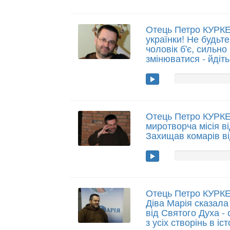
Отець Петро КУРКЕВ
українки! Не будьт
чоловік б'є, сильно
змінюватися - йдіть
Отець Петро КУРК
миротворча місія в
Захищав комарів ві
Отець Петро КУРКЕ
Діва Марія сказала 
від Святого Духа -
з усіх створінь в іс