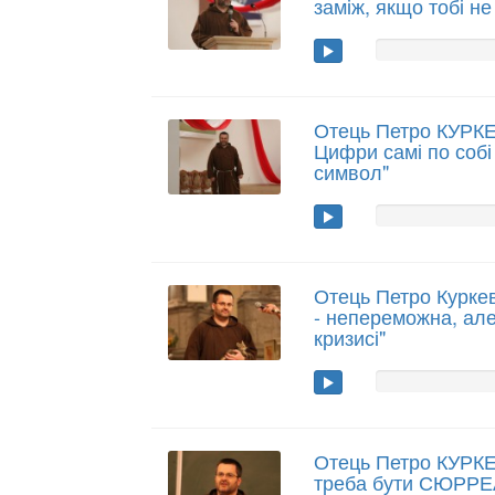
заміж, якщо тобі н
Отець Петро КУРКЕ
Цифри самі по собі
символ"
Отець Петро Куркев
- непереможна, але
кризисі"
Отець Петро КУРКЕ
треба бути СЮРРЕ