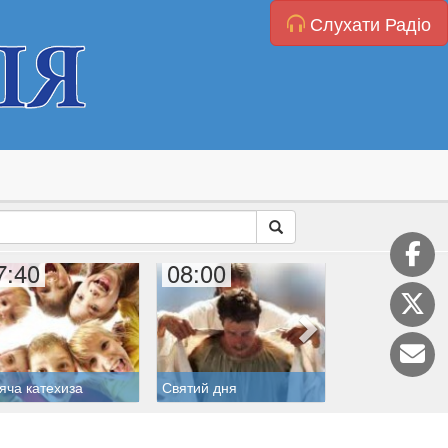
Слухати Радіо
7:40
08:00
08:10
яча катехиза
Святий дня
Житія святих