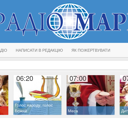
ДІО
НАПИСАТИ В РЕДАКЦІЮ
ЯК ПОЖЕРТВУВАТИ
06:20
07:00
0
Голос народу, голос
Божий
Меса
Дит