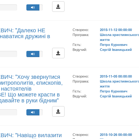
ЕВИЧ: "Далеко НЕ
Створено:
2015-11-12 00:00:00
знаватися дружині в
Програма:
Школа християнськог
життя
Гість:
Петро Куркевич
Ведучий:
Сергій Іваницький
ВИЧ: "Хочу звернутися
Створено:
2015-11-05 00:00:00
 митрополитів, єпископів,
Програма:
Школа християнськог
життя
а настоятелів
Гість:
Петро Куркевич
Е! Що можете красти в
Ведучий:
Сергій Іваницький
 давайте в руки бідним"
ВИЧ: "Навіщо вилазити
Створено:
2015-10-26 00:00:00