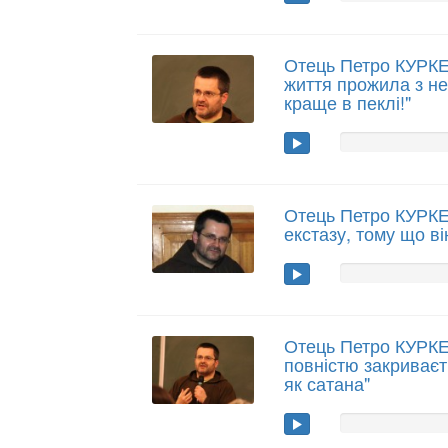
Отець Петро КУРКЕ
життя прожила з не
краще в пеклі!"
Отець Петро КУРК
екстазу, тому що ві
Отець Петро КУРК
повністю закриваєт
як сатана"