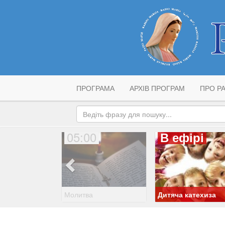
ПРОГРАМА
АРХІВ ПРОГРАМ
ПРО РА
05:00
В ефірі
Молитва
Дитяча катехиза