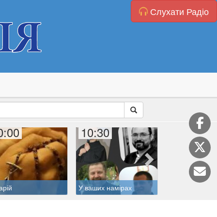
Слухати Радіо
0:00
10:30
11:00
арій
У ваших намірах
Житія святих