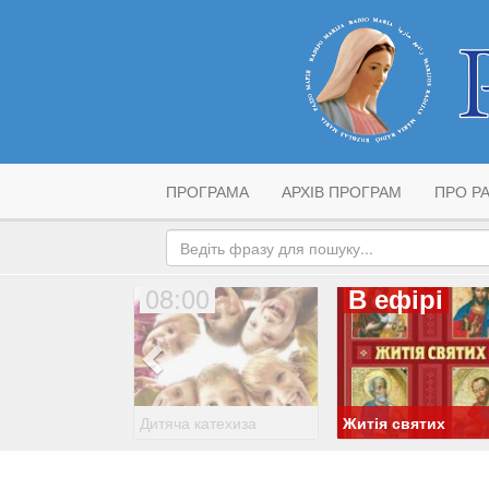
ПРОГРАМА
АРХІВ ПРОГРАМ
ПРО РА
08:00
В ефірі
Дитяча катехиза
Житія святих