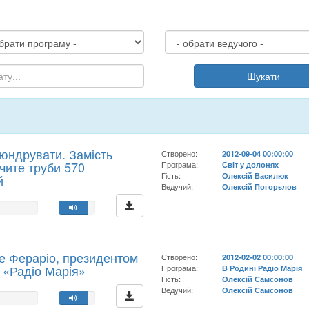
Шукати
юндрувати. Замість
Створено:
2012-09-04 00:00:00
бачите труби 570
Програма:
Світ у долонях
Гість:
Олексій Василюк
й
Ведучий:
Олексій Погорєлов
ле Фераріо, президентом
Створено:
2012-02-02 00:00:00
 «Радіо Марія»
Програма:
В Родині Радіо Марія
Гість:
Олексій Самсонов
Ведучий:
Олексій Самсонов