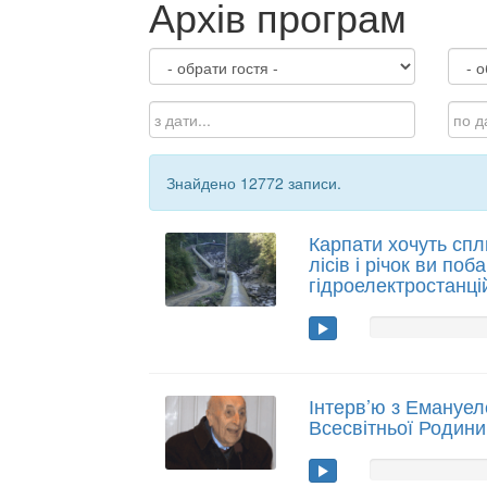
Архів програм
Знайдено 12772 записи.
Карпати хочуть спл
лісів і річок ви по
гідроелектростанці
Інтерв’ю з Емануе
Всесвітньої Родини