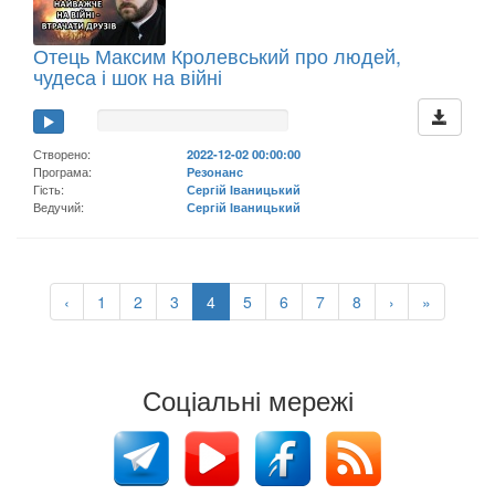
Отець Максим Кролевський про людей,
чудеса і шок на війні
Створено:
2022-12-02 00:00:00
Програма:
Резонанс
Гість:
Сергій Іваницький
Ведучий:
Сергій Іваницький
‹
1
2
3
4
5
6
7
8
›
»
Соціальні мережі