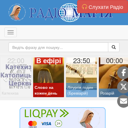
Слухати Радіо
Toggle navigation
22:00
23:50
00:00
В ефірі
Слово на
Літургія годин
Катехиза
кожен день
(Бревіарій)
Розарій