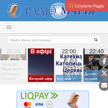
Слухати Радіо
Toggle navigation
20:00
22:00
22:40
В ефірі
Заклик до
Бердичівської
Богородиці
Духовні
(Наживо)
Вечірній ефір
Катехиза
читання