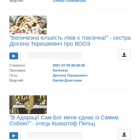
Ведучий:
Олена Собковська
"Величезна кількість ліків є токсична!" - сестра
Діогена Терешкевич про ВООЗ
Створено:
2021-07-05 00:00:00
Програма:
Катехиза
Гість:
Діогена Терешкевич
Ведучий:
Емілія Довгошия
"В Адорації Сам Бог мене єднає із Самим
Собою!" - отець Кшиштоф Пельц