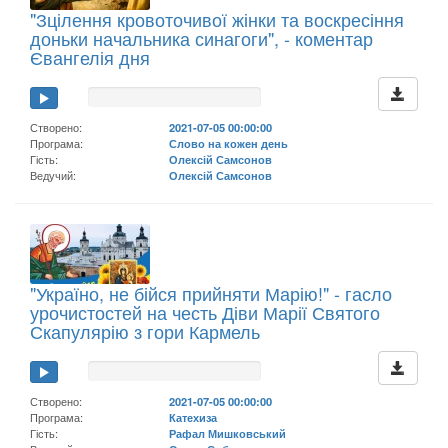
"Зцілення кровоточивої жінки та воскресіння
доньки начальника синагоги", - коментар
Євангелія дня
Створено:
2021-07-05 00:00:00
Програма:
Слово на кожен день
Гість:
Олексій Самсонов
Ведучий:
Олексій Самсонов
"Україно, не бійся прийняти Марію!" - гасло
урочистостей на честь Діви Марії Святого
Скапулярію з гори Кармель
Створено:
2021-07-05 00:00:00
Програма:
Катехиза
Гість:
Рафал Мишковський