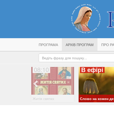
ПРОГРАМА
АРХІВ ПРОГРАМ
ПРО РА
08:10
В ефірі
Житія святих
Слово на кожен д