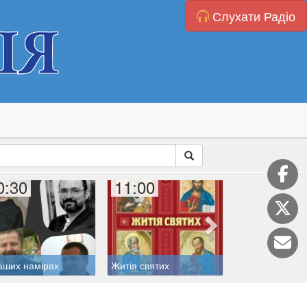
Слухати Радіо
0:30
11:00
11:20
аших намірах
Житія святих
Катехиза