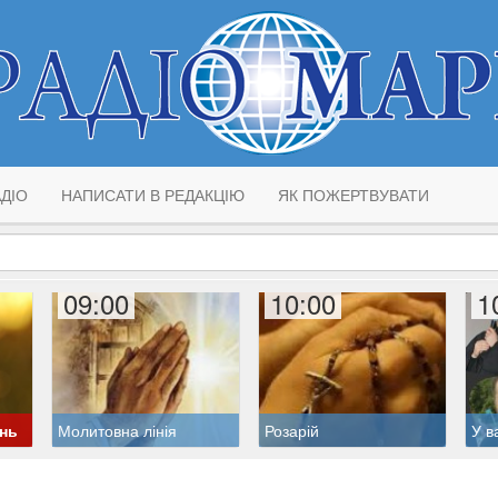
ДІО
НАПИСАТИ В РЕДАКЦІЮ
ЯК ПОЖЕРТВУВАТИ
09:00
10:00
1
ень
Молитовна лінія
Розарій
У в