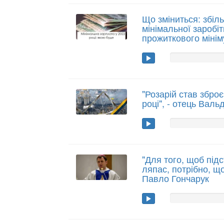
Що зміниться: збіл
мінімальної заробіт
прожиткового міні
"Розарій став збро
році", - отець Вал
"Для того, щоб під
ляпас, потрібно, щ
Павло Гончарук