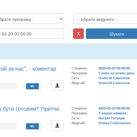
X
Шукати
той за нас", - коментар
Створено:
2022-02-23 00:00:00
Програма:
Слово на кожен день
Гість:
Олексій Самсонов
Ведучий:
Олексій Самсонов
к бути готовим? Притча
Створено:
2022-02-23 00:00:00
Програма:
У ваших намірах
Гість:
Наталя Галущак
Ведучий:
Олена Собковська