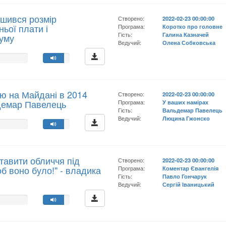
ьшився розмір
Створено:
2022-02-23 00:00:00
ньої плати і
Програма:
Коротко про головне
Гість:
Галина Казначей
муму
Ведучий:
Олена Собковська
єю на Майдані в 2014
Створено:
2022-02-23 00:00:00
ьдемар Павелець
Програма:
У ваших намірах
Гість:
Вальдемар Павелець
Ведучий:
Люцина Гжонско
ставити обличчя під
Створено:
2022-02-23 00:00:00
об воно було!" - владика
Програма:
Коментар Євангелія
Гість:
Павло Гончарук
Ведучий:
Сергій Іваницький