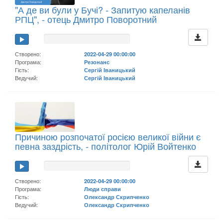
"А де ви були у Бучі? - Запитую капеланів
РПЦ", - отець Дмитро Поворотний
Створено:
2022-04-29 00:00:00
Програма:
Резонанс
Гість:
Сергій Іваницький
Ведучий:
Сергій Іваницький
Причиною розпочатої росією великої війни є
певна заздрість, - політолог Юрій Войтенко
Створено:
2022-04-29 00:00:00
Програма:
Люди справи
Гість:
Олександр Скрипченко
Ведучий:
Олександр Скрипченко