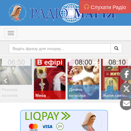
Слухати Радіо
Toggle navigation
06:50
08:00
08:10
В ефірі
Ранкова
Дитяча
молитва
Меса
катехиза
Житія святих