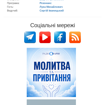
Програма:
Резонанс
Гість:
Лука Михайлович
Ведучий:
Сергій Іваницький
Соціальні мережі