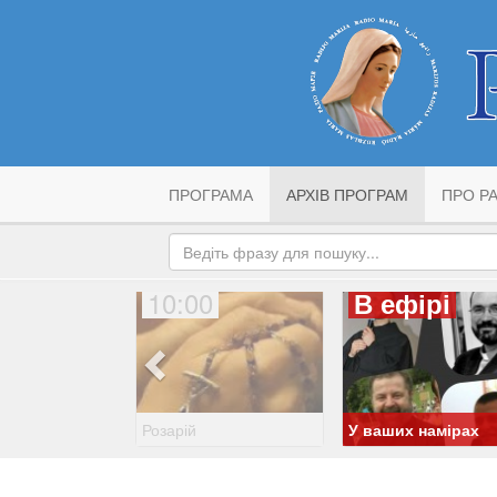
ПРОГРАМА
АРХІВ ПРОГРАМ
ПРО РА
10:00
В ефірі
Розарій
У ваших намірах