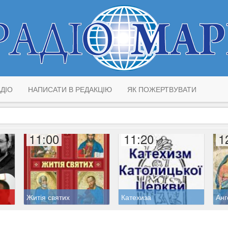
ДІО
НАПИСАТИ В РЕДАКЦІЮ
ЯК ПОЖЕРТВУВАТИ
11:00
11:20
1
Житія святих
Катехиза
Анг