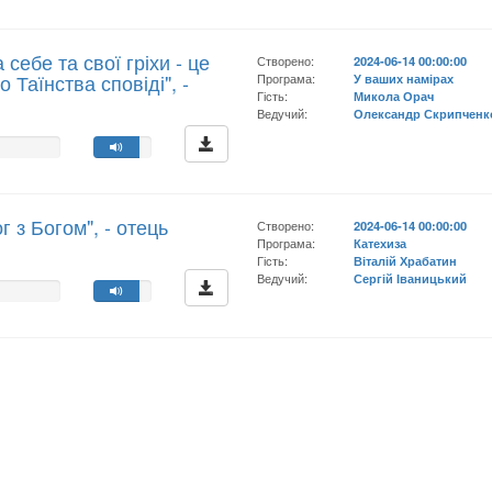
 себе та свої гріхи - це
Створено:
2024-06-14 00:00:00
 Таїнства сповіді", -
Програма:
У ваших намірах
Гість:
Микола Орач
ч
Ведучий:
Олександр Скрипченк
г з Богом", - отець
Створено:
2024-06-14 00:00:00
Програма:
Катехиза
Гість:
Віталій Храбатин
Ведучий:
Сергій Іваницький