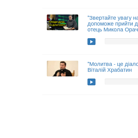
"Звертайте увагу на
допоможе прийти до
отець Микола Ора
"Молитва - це діало
Віталій Храбатин