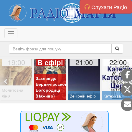
Слухати Радіо
Toggle navigation
19:00
21:00
22:00
В ефірі
Заклик до
Бердичівської
Молитовна
Богородиці
лінія
(Наживо)
Вечірній ефір
Катехиза