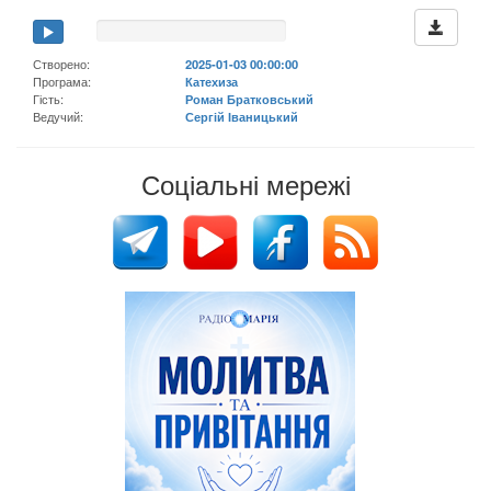
Створено:
2025-01-03 00:00:00
Програма:
Катехиза
Гість:
Роман Братковський
Ведучий:
Сергій Іваницький
Соціальні мережі