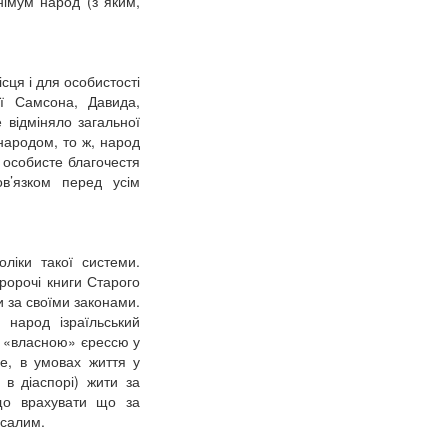
німум народ (з яким,
ісця і для особистості
ії Самсона, Давида,
 відміняло загальної
 народом, то ж, народ
 особисте благочестя
в’язком перед усім
ліки такої системи.
ророчі книги Старого
и за своїми законами.
 народ ізраїльський
ж «власною» єрессю у
е, в умовах життя у
в діаспорі) жити за
що врахувати що за
усалим.