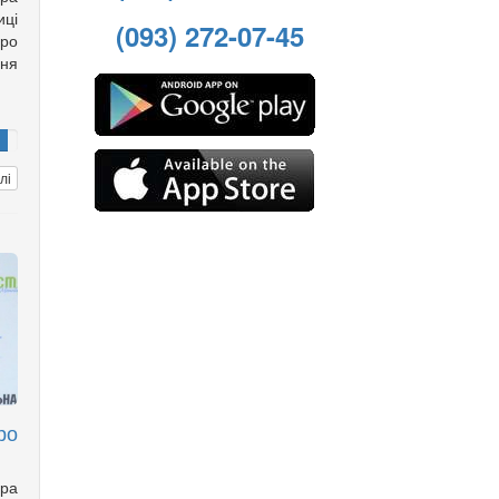
ці
(093) 272-07-45
про
ня
лі
ро
ора