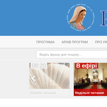
ПРОГРАМА
АРХІВ ПРОГРАМ
ПРО РА
08:20
В ефірі
Біблійні читання
Недільні читання