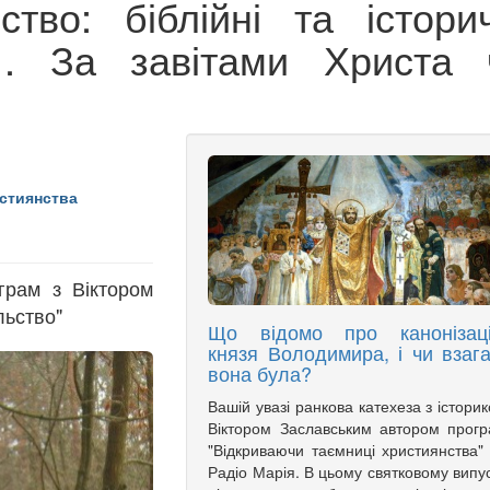
ство: біблійні та історич
1. За завітами Христа 
стиянства
грам з Віктором
льство"
Що відомо про канонізац
князя Володимира, і чи взага
вона була?
Вашій увазі ранкова катехеза з істори
Віктором Заславським автором прог
"Відкриваючи таємниці християнства"
Радіо Марія. В цьому святковому випу