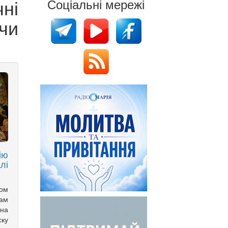
ні
Соціальні мережі
чи
ію
лі
ком
рам
 на
ску