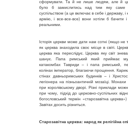
сформувати. Та й не лише людям, але й ц
було б замислитись над тим яку саме 
суспільством (а це включає в себе і державу, і н
армію, і все-все-все) вони хотіли б бачити і 
реальними.
Історія церкви може дати нам сотні (якщо не т
як церква знаходила своє місце в світі. Церк
церква яка переслідує. Церква яку світ знева
шанує. Папа римський який приймає му
катакомбах Тавриди – і папа римський, п
колінах імператор, благаючи прощення. Карик
стінах давньоримських будинків – і Христос
легіонера на пізньоантичній мозаїці. Монахи 
при королівському дворі. Різні приклади можна
при чому, підхід до церковно-суспільних від
богословський термін «старозавітна церква»
Завітах досить різниться.
Старозавітна церква: народ як релігійна сп