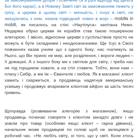
Бог його карає), а в Новому Завіті світ за замовчанням лежить у
гріху, а церква в цьому світі – меншість, і існує в світі, не
змішуючись з ним, немов підводний човен в морі –
mobilis in
mobili, як писалось на стіні «Наутілуса» капітана Немо.
Недарма образ церкви як корабля став такою поширеною
алегорією. І звісно, відносини церкви з суспільством просто не
можуть е бути складними і неоднозначними. Ще Ісус в Своїх
повчаннях казав учням що з одного боку, нас гнатимуть за
Нього, що Він приніс не мир, але розділення, і вороги людині –
її домашні. А з іншого боку ми є світлом для світу, і треба нас
не під горщиком ховати, а на стіл ставити. Тобто, вони нам –
плаху і Сибір, а ми їм – Євангеліє і любов. Як в магазині: клієнт
хамить і скаржиться, а продавець надягнув американську
усмішку і продовжує впарювати клієнтові айфон за шість тисяч
гривень.
Щоправда (розвиваючи алегорію з магазином), якщо
продавець починає говорити з клієнтом занадто довго і не
зовсім про товар (особливо якщо клієнт – гарна дівчина),
начальник може продавцеві по голові щоб не залицявся у
робочий час. «Не любіть світу, ні того, що у світі. Коли хтось