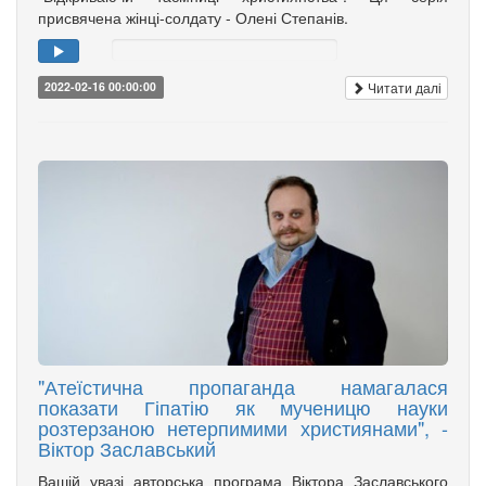
присвячена жінці-солдату - Олені Степанів.
Читати далі
2022-02-16 00:00:00
"Атеїстична пропаганда намагалася
показати Гіпатію як мученицю науки
розтерзаною нетерпимими християнами", -
Віктор Заславський
Вашій увазі авторська програма Віктора Заславського