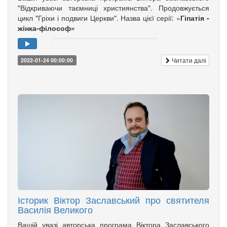
"Відкриваючи таємниці християнства". Продовжується
цикл "Гріхи і подвиги Церкви". Назва цієї серії: «
Гіпатія -
жінка-філософ»
Читати далі
2022-01-24 00:00:00
Історик Віктор Заславський про святителя
Василія Великого
Вашій увазі авторська програма Віктора Заславського