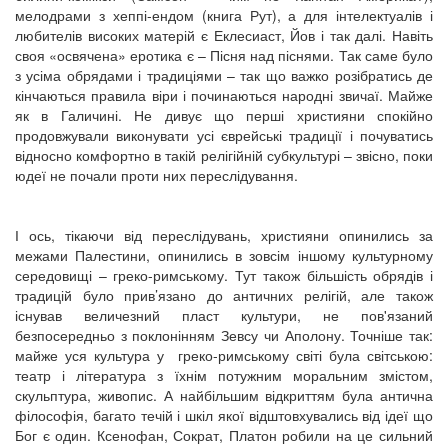
мелодрами з хеппі-ендом (книга Рут), а для інтелектуалів і
любителів високих матерій є Еклесиаст, Йов і так далі. Навіть
своя «освячена» еротика є – Пісня над піснями. Так саме було
з усіма обрядами і традиціями – так що важко розібратись де
кінчаються правила віри і починаються народні звичаї. Майже
як в Галичині. Не дивує що перші християни спокійно
продовжували виконувати усі єврейські традиції і почуватись
відносно комфортно в такій релігійній субкультурі – звісно, поки
юдеї не почали проти них переслідування.
І ось, тікаючи від переслідувань, християни опинились за
межами Палестини, опинились в зовсім іншому культурному
середовищі – греко-римському. Тут також більшість обрядів і
традицій було прив’язано до античних релігій, але також
існував величезний пласт культури, не пов'язаний
безпосередньо з поклонінням Зевсу чи Аполону. Точніше так:
майже уся культура у греко-римському світі була світською:
театр і література з їхнім потужним моральним змістом,
скульптура, живопис. А найбільшим відкриттям була антична
філософія, багато течій і шкіл якої відштовхувались від ідеї що
Бог є один. Ксенофан, Сократ, Платон робили на це сильний