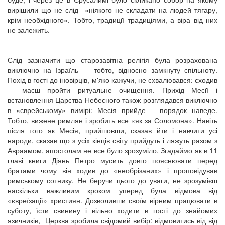
вирішили що не слід «ніякого не складати на людей тягару,
крім необхідного». Тобто, традиції традиціями, а віра від них
не залежить.
Слід зазначити що старозавітна релігія була розрахована
виключно на Ізраїль — тобто, відносно замкнуту спільноту.
Похід в гості до іновірців, м'яко кажучи, не схвалювався: сходив
— маєш пройти ритуальне очищення. Прихід Месії і
встановлення Царства Небесного також розглядався виключно
в «єврейському» вимірі: Месія прийде – порядок наведе.
Тобто, вижене римлян і зробить все «як за Соломона». Навіть
після того як Месія, прийшовши, сказав йти і навчити усі
народи, сказав що з усіх кінців світу прийдуть і ляжуть разом з
Авраамом, апостолам не все було зрозуміло. Згадаймо як в 11
главі книги Діянь Петро мусить довго пояснювати перед
братами чому він ходив до «необрізаних» і проповідував
римському сотнику. Не беручи цього до уваги, не зрозумієш
наскільки важливим кроком уперед була відмова від
«євреїзації» християн. Дозволивши своїм вірним працювати в
суботу, їсти свинину і вільно ходити в гості до знайомих
язичників, Церква зробила свідомий вибір: відмовитись від від