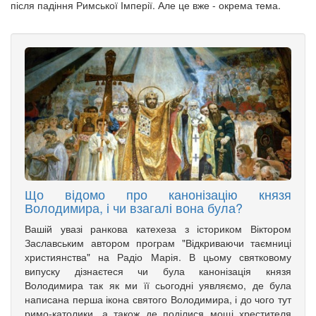
після падіння Римської Імперії. Але це вже - окрема тема.
Що відомо про канонізацію князя
Володимира, і чи взагалі вона була?
Вашій увазі ранкова катехеза з істориком Віктором
Заславським автором програм "Відкриваючи таємниці
християнства" на Радіо Марія. В цьому святковому
випуску дізнаєтеся чи була канонізація князя
Володимира так як ми її сьогодні уявляємо, де була
написана перша ікона святого Володимира, і до чого тут
римо-католики, а також де поділися мощі хрестителя