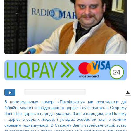
В попередньому номері «Патріархату» ми розглядали дві
біблійні моделі співвідношення церкви і суспільства: в Старому
Завіті Бог царює в народі і укладає Завіт з народом, а в Новому
– царює в серцях людей, і укладає особистий завіт з кожним
окремим індивідуумом. В Старому Завіті єврейське суспільство
за замовчуванням добре і освячене (а в разі відходу від ідеалу