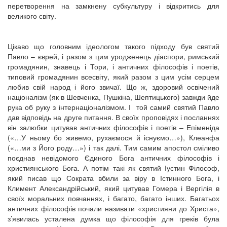
перетворення на замкнену субкультуру і відкритись для
великого світу.
Цікаво що головним ідеологом такого підходу був святий
Павло – єврей, і разом з цим уродженець діаспори, римський
громадянин, знавець і Тори, і античних філософів і поетів,
типовий громадянин всесвіту, який разом з цим усім серцем
любив свій народ і його звичаї. Що ж, здоровий освічений
націоналізм (як в Шевченка, Пушкіна, Шептицького) завжди йде
рука об руку з інтернаціоналізмом. І той самий святий Павло
дав відповідь на друге питання. В своїх проповідях і посланнях
він залюбки цитував античних філософів і поетів – Епіменіда
(«…У ньому бо живемо, рухаємося й існуємо…»), Клеанфа
(«…ми з Його роду…») і так далі. Тим самим апостол сміливо
поєднав невідомого Єдиного Бога античних філософів і
християнського Бога. А потім такі як святий Іустин Філософ,
який писав що Сократа вбили за віру в Істинного Бога, і
Климент Александрійський, який цитував Гомера і Вергілія в
своїх моральних повчаннях, і багато, багато інших. Багатьох
античних філософів почали називати «християни до Христа»,
з’явилась усталена думка що філософія для греків була