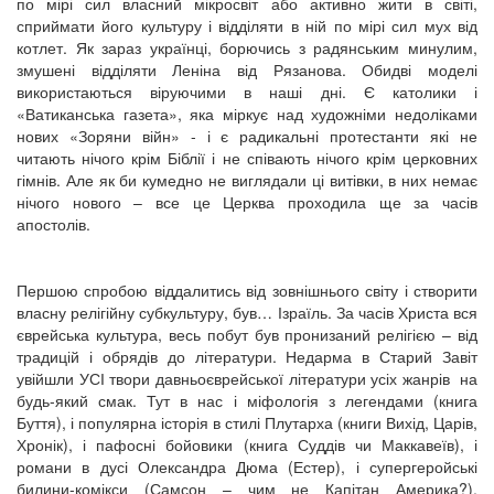
по мірі сил власний мікросвіт або активно жити в світі,
сприймати його культуру і відділяти в ній по мірі сил мух від
котлет. Як зараз українці, борючись з радянським минулим,
змушені відділяти Леніна від Рязанова. Обидві моделі
використаються віруючими в наші дні. Є католики і
«Ватиканська газета», яка міркує над художніми недоліками
нових «Зоряни війн» - і є радикальні протестанти які не
читають нічого крім Біблії і не співають нічого крім церковних
гімнів. Але як би кумедно не виглядали ці витівки, в них немає
нічого нового – все це Церква проходила ще за часів
апостолів.
Першою спробою віддалитись від зовнішнього світу і створити
власну релігійну субкультуру, був… Ізраїль. За часів Христа вся
єврейська культура, весь побут був пронизаний релігією – від
традицій і обрядів до літератури. Недарма в Старий Завіт
увійшли УСІ твори давньоєврейської літератури усіх жанрів на
будь-який смак. Тут в нас і міфологія з легендами (книга
Буття), і популярна історія в стилі Плутарха (книги Вихід, Царів,
Хронік), і пафосні бойовики (книга Суддів чи Маккавеїв), і
романи в дусі Олександра Дюма (Естер), і супергеройські
билини-комікси (Самсон – чим не Капітан Америка?),