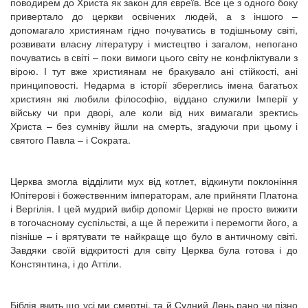
поводирем до Христа як закон для євреїв. Все це з одного боку
привертало до церкви освічених людей, а з іншого –
допомагало християнам гідно почуватись в тодішньому світі,
розвивати власну літературу і мистецтво і загалом, непогано
почуватись в світі – поки вимоги цього світу не конфліктували з
вірою. І тут вже християнам не бракувало ані стійкості, ані
принциповості. Недарма в історії збереглись імена багатьох
християн які любили філософію, віддано служили Імперії у
війську чи при дворі, але коли від них вимагали зректись
Христа – без сумніву йшли на смерть, згадуючи при цьому і
святого Павла – і Сократа.
Церква змогла відділити мух від котлет, відкинути поклоніння
Юпітерові і божественним імператорам, але прийняти Платона
і Вергілія. І цей мудрий вибір допоміг Церкві не просто вижити
в тогочасному суспільстві, а ще й пережити і перемогти його, а
пізніше – і врятувати те найкраще що було в античному світі.
Завдяки своїй відкритості для світу Церква була готова і до
Констянтина, і до Аттіли.
Біблія вчить що усі ми смертні, та й Судний День рано чи пізно