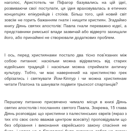
наголос, Аристотель чи Піфагор базувались на цій ідеї,
розвиваючи свої постулати, ця ідея враховувалась в етичних
концепціях епікурейців і стоїків. Більш того, цей новий світ
зовсім не горить бажанням гнати і нищити християн. Згадаймо
книгу Діянь святих апостолів: Павла гнали переважно юдеї, а
представники римської влади зазвичай або відверто захищали
його, або принаймні не створювали додаткових проблем.
І ось, перед християнами постало два тісно пов’язаних між
собою питання: наскільки можна відірватись від старих
юдейських традицій і наскільки можна сприймати античну
культуру. Тобто, чи має навернений на християнство грек
обрізатись і святкувати Йом-Кіппур і чи можна християнам
читати Платона та шанувати подвиги трьохсот спартанців?
Першому питанню присвячено чимало місця в книзі Діянь
святих апостолів і посланнях святого Павла. Зокрема, 15 глава
Діянь розповідає що християни з палестинських євреїв (якраз з
тих хто своє село вважав центром всесвіту) проповідували що
без обрізання і виконання єврейського закону спасіння не
буде, і через це в Єрусалимі було скликано собор на якому