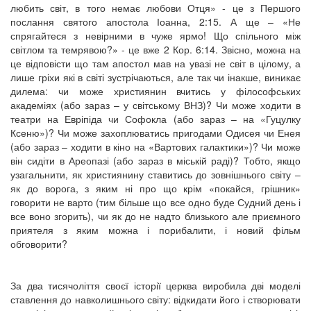
любить світ, в того немає любови Отця» - це з Першого
послання святого апостола Іоанна, 2:15. А ще – «Не
спрягайтеся з невірними в чуже ярмо! Що спільного між
світлом та темрявою?» - це вже 2 Кор. 6:14. Звісно, можна на
це відповісти що там апостол мав на увазі не світ в цілому, а
лише гріхи які в світі зустрічаються, але так чи інакше, виникає
дилема: чи може християнин вчитись у філософських
академіях (або зараз – у світському ВНЗ)? Чи може ходити в
театри на Евріпіда чи Софокла (або зараз – на «Гуцулку
Ксеню»)? Чи може захоплюватись пригодами Одисея чи Енея
(або зараз – ходити в кіно на «Вартових галактики»)? Чи може
він сидіти в Ареопазі (або зараз в міській раді)? Тобто, якщо
узагальнити, як християнину ставитись до зовнішнього світу –
як до ворога, з яким ні про що крім «покайся, грішник»
говорити не варто (тим більше що все одно буде Судний день і
все воно згорить), чи як до не надто близького але приємного
приятеля з яким можна і порибалити, і новий фільм
обговорити?
За два тисячоліття своєї історії церква виробила дві моделі
ставлення до навколишнього світу: відкидати його і створювати