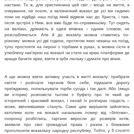
настане. То ж, для християнина цей світ – місце не життя, а
очікування, не оселя, а залізничний вокзал де усі ми сидимо
поки не підійде наш поїзд який відвезе нас до Христа, і там,
після зустрічі з Ним, все вже буде по-справжньому. Тут сидять
на валізах, дрімають в одязі впівока – одним словом, не
розслабляються. Але й до вокзалу можна ставитись по-
різному: можна усі дві години, протягом яких чекаєш на поїзд,
тупо простояти на пероні з торбами в руках, а можна сісти в
улюблену кав’ярню на вокзалі чи стати на краю платформи де
краще бачити зірки, взяти в зуби люльку і думати про вічне.
А ще можна взяти активну участь в житті вокзалу: прибрати
сміття і розігнати тарганів біля себе, підказати дорогу
приїжджому, попильнувати торби сусіда і так далі. Або (якщо
ви історик) розповісти тьотям з буфету про те який це
історичний і красивий вокзал, і нехай їх розпирає гордість –
може, ввічливішими стануть. Саме цим вирішили зайнятись
католики коли на вокзалі начальник помер від «білочки»,
охоронці розбіглись, таргани виросли до розмірів котів,
заявили про свої громадські права і разом з бомжами
проголосили вокзальну народну республіку. Тобто, у 5 столітті