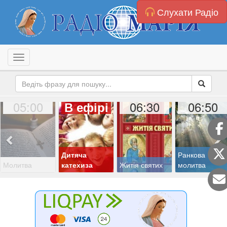
Слухати Радіо
Toggle navigation
05:00
06:30
06:50
В ефірі
Дитяча
Ранкова
Молитва
катехиза
Житія святих
молитва