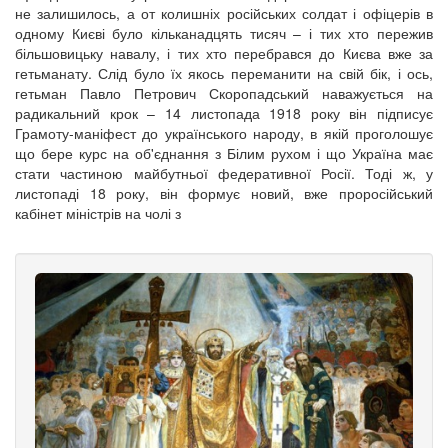
не залишилось, а от колишніх російських солдат і офіцерів в
одному Києві було кільканадцять тисяч – і тих хто пережив
більшовицьку навалу, і тих хто перебрався до Києва вже за
гетьманату. Слід було їх якось переманити на свій бік, і ось,
гетьман Павло Петрович Скоропадський наважується на
радикальний крок – 14 листопада 1918 року він підписує
Грамоту-маніфест до українського народу, в якій проголошує
що бере курс на об'єднання з Білим рухом і що Україна має
стати частиною майбутньої федеративної Росії. Тоді ж, у
листопаді 18 року, він формує новий, вже проросійський
кабінет міністрів на чолі з