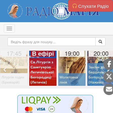
Слухати Радіо
Toggle navigation
17:45
19:00
20:00
В ефірі
Св.Літургія з
Санктуарію
Заклик до
Летичівської
Бердичівської
Літургія годин
Богородиці
Молитовна
Богородиці
(Бревіарій)
(Летичів)
лінія
(Наживо)