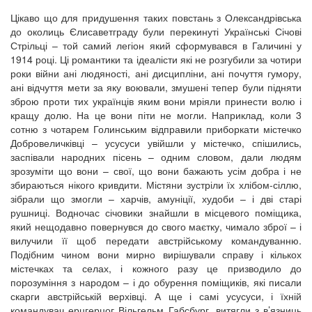
Цікаво що для придушення таких повстань з Олександрівська
до околиць Єлисаветграду були перекинуті Українські Січові
Стрільці – той самий легіон який сформувався в Галичині у
1914 році. Ці романтики та ідеалісти які не розгубили за чотири
роки війни ані людяності, ані дисципліни, ані почуття гумору,
ані відчуття мети за яку воювали, змушені тепер були підняти
зброю проти тих українців яким вони мріяли принести волю і
кращу долю. На це вони піти не могли. Наприклад, коли 3
сотню з чотарем Голинським відправили приборкати містечко
Добровеличківці – усусуси увійшли у містечко, спішились,
заспівали народних пісень – одним словом, дали людям
зрозуміти що вони – свої, що вони бажають усім добра і не
збираються нікого кривдити. Містяни зустріли їх хлібом-сіллю,
зібрали що змогли – харчів, амуніції, худоби – і дві старі
рушниці. Водночас січовики знайшли в місцевого поміщика,
який нещодавно повернувся до свого маєтку, чимало зброї – і
вилучили її щоб передати австрійському командуванню.
Подібним чином вони мирно вирішували справу і кількох
містечках та селах, і кожного разу це призводило до
порозуміння з народом – і до обурення поміщиків, які писали
скарги австрійській верхівці. А ще і самі усусуси, і їхній
командувач ерцгерцог Вільгельм Габсбург, витягли з в’язниць