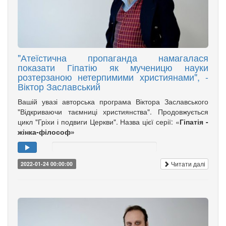
"Атеїстична пропаганда намагалася
показати Гіпатію як мученицю науки
розтерзаною нетерпимими християнами", -
Віктор Заславський
Вашій увазі авторська програма Віктора Заславського
"Відкриваючи таємниці християнства". Продовжується
цикл "Гріхи і подвиги Церкви". Назва цієї серії: «
Гіпатія -
жінка-філософ»
Читати далі
2022-01-24 00:00:00