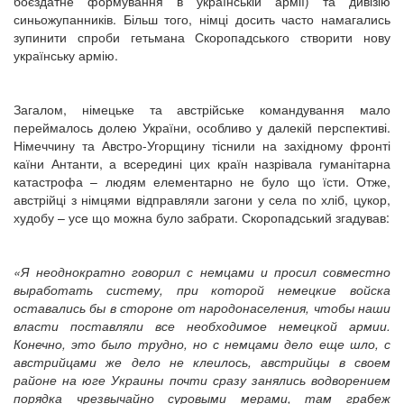
боєздатне формування в українській армії) та дивізію
синьожупанників. Більш того, німці досить часто намагались
зупинити спроби гетьмана Скоропадського створити нову
українську армію.
Загалом, німецьке та австрійське командування мало
переймалось долею України, особливо у далекій перспективі.
Німеччину та Австро-Угорщину тіснили на західному фронті
каїни Антанти, а всередині цих країн назрівала гуманітарна
катастрофа – людям елементарно не було що їсти. Отже,
австрійці з німцями відправляли загони у села по хліб, цукор,
худобу – усе що можна було забрати. Скоропадський згадував:
«
Я неоднократно говорил с
немцами
и просил совместно
выработать систему, при которой немецкие войска
оставались бы в стороне от народонаселения, чтобы
н
аши
власти поставляли все необходимое немецкой армии.
Конечно, это было трудно,
н
о с немцами дело еще шло, с
австрийцами же дело не клеилось, австрийцы в своем
районе на юге Украины почти сразу занялись водворением
порядка чрезвычайно суровыми мерами,
там грабеж