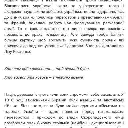
Відкривались українські школи та університети, театр і
академія наук, школи кобзарів, українські посли відправлялись
до різних країн, почались переговори з представниками Англії
та Франції, почалась робота над формуванням регулярної
армії. То ж інколи здається що лише прикра випадковість
призвела до краху гетьманату. Але завжди треба бачити
більшу картину щоб зрозуміти усю сукупність причин які
призвели до падіння української держави. Знов-таки, згадаймо
Ліну Костенко:
Хто сам себе звільнить – той вільний буде,
Хто визволить когось – в неволю візьме
Нація, держава існують коли вони спроможні себе захищати. У
1918 році захисниками України були німецькі та австрійські
війська. Більш того, вони були майже єдиними військами на
теренах України – адже невдовзі перед гетьманським
переворотом і приходом до влади Скоропадського німці
роззброїли полк Січових стрільців (найбільш дисципліноване і