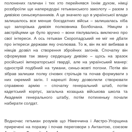
полонених галичан і тих хто перейнявся їхнім духом, німці
роззброїли ще напередодні гетьманського заколоту – разом з
дивізією синьожупанників. А це значило що в української влади
залишалось все менше боєздатних військ – залишалась хіба
що запорізька дивізія полковника Болбочана. Німцям з
австрійцями це було зручно – вони піклувались виключно про
свої інтереси. А ось гетьман Скоропадський не міг не дбати
про інтереси держави яку очолював. То ж, він як міг вибивав в
німців дозвіл на створення збройних загонів. Спочатку він
сформував так звану сердюцьку дивізію – щось на зразок
російської імператорської гвардії, але на український манер:
однострій подібний на тумани, синьо-жовті погони. Потім він
зібрав залишки полку січових стрільців та почав формувати з
них окремий загін. І нарешті йому дозволили створювати
справжню армію – спочатку генеральний штаб, потім
кадетський корпус, загальна козацька військова школа та
Академія генерального штабу, потім потихеньку почали
набирати солдат.
Водночас гетьман розумів що Німеччина і Австро-Угорщина
приречені на поразку і почав переговори з Антантою, союзом