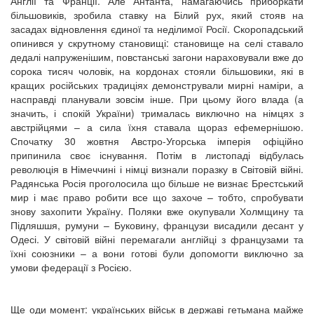
Англії та Франції. Але Антанта, намагаючись приборкати
більшовиків, зробила ставку на Білий рух, який стояв на
засадах відновлення єдиної та неділимої Росії. Скоропадський
опинився у скрутному становищі: становище на селі ставало
дедалі напруженішим, повстанські загони нараховували вже до
сорока тисяч чоловік, на кордонах стояли більшовики, які в
кращих російських традиціях демонстрували мирні наміри, а
насправді планували зовсім інше. При цьому його влада (а
значить, і спокій України) трималась виключно на німцях з
австрійцями – а сила їхня ставала щораз ефемернішою.
Спочатку 30 жовтня Австро-Угорська імперія офіційно
припинила своє існування. Потім в листопаді відбулась
революція в Німеччині і німці визнали поразку в Світовій війні.
Радянська Росія проголосила що більше не визнає Брестський
мир і має право робити все що захоче – тобто, спробувати
знову захопити Україну. Поляки вже окупували Холмщину та
Підляшшя, румуни – Буковину, французи висадили десант у
Одесі. У світовій війні перемагали англійці з французами та
їхні союзники – а вони готові були допомогти виключно за
умови федерації з Росією.
Ще оди момент: українських військ в державі гетьмана майже