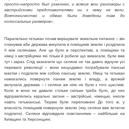
просто-напросто был узаконен, и всякие мои разговоры с
австрийскими представителями ни к чему не вели.
Взяточничество и обман были доведены там до
колоссальных размеров
»
.
Паралельно гетьман почав вирішувати земельне питання – він
планував аби держава викупила в поміщиків землю і розділила
її між селянами. Але це було в перспективі, а поміщики та
німці з австрійцями які тільки й робили що вимагали, були вже
тут і зараз. Слід зазначити що селяни не так давно відчули усі
переваги революції – вони нещодавно пограбували панські
маєтки і поділили між собою панську землю. Німці та гетьман
намагались повернути панам землю і владу, а врожай
вилучала держава – і селяни аж ніяк не були з того щасливі.
Коли ж вони не давали стільки скільки треба було, до них
відправлялись каральні загони – австрійські, німецькі, інколи
навіть гетьманські. Тюрми були переповнені До того ж, у
власність поміщиків повернули землю (яку селяни вже встигли
поділити). Селяни відповідали повстаннями – найбільше на
Київщині та Херсонщині.