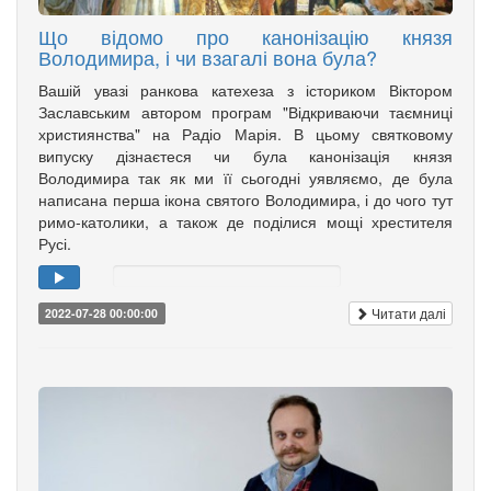
Що відомо про канонізацію князя
Володимира, і чи взагалі вона була?
Вашій увазі ранкова катехеза з істориком Віктором
Заславським автором програм "Відкриваючи таємниці
християнства" на Радіо Марія. В цьому святковому
випуску дізнаєтеся чи була канонізація князя
Володимира так як ми її сьогодні уявляємо, де була
написана перша ікона святого Володимира, і до чого тут
римо-католики, а також де поділися мощі хрестителя
Русі.
Читати далі
2022-07-28 00:00:00