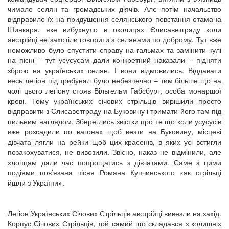
чимало селян та громадських діячів. Але потім начальство
відправило їх на придушення селянського повстання отамана
Шинкаря, яке вибухнуло в околицях Єлисаветграду коли
австрійці не захотіли говорити з селянами по доброму. Тут вже
неможливо було спустити справу на гальмах та замінити кулі
на пісні – тут усусусам дали конкретний наказали – підняти
зброю на українських селян. І вони відмовились. Віддавати
весь легіон під трибунал було небезпечно – тим більше що на
чолі цього легіону стояв Вільгельм Габсбург, особа монаршої
крові. Тому українських січових стрільців вирішили просто
відправити з Єлисаветграду на Буковину і тримати його там під
пильним наглядом. Збереглись звістки про те що коли усусусів
вже розсадили по вагонах щоб везти на Буковину, місцеві
дівчата лягли на рейки щоб цих красенів, в яких усі встигли
позакохуватися, не вивозили. Звісно, наказ не відмінили, але
хлопцям дали час попрощатись з дівчатами. Саме з цими
подіями пов’язана пісня Романа Купчинського «як стрільці
йшли з України».
Легіон Українських Січових Стрільців австрійці вивезли на захід.
Корпус Січових Стрільців, той самий що складався з колишніх