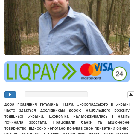
Доба правління гетьмана Павла Скоропадського в Україні
часто здається дослідникам добою найбільшого розквіту
тодішньої України. Економіка налагоджувалась і навіть
починала зростати. Працювали банки та акціонерне
товариство, відносно непогано почував себе приватний бізнес,
ходили залізниці, і навіть злочинність трохи зменшилася.