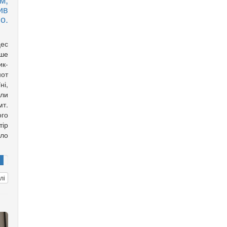
ив
о.
цес
ше
ик-
нот
і,
ли
т.
го
тір
йло
лі