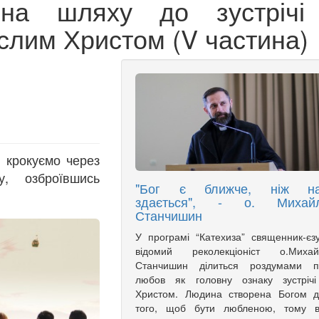
 на шляху до зустрічі
еслим Христом (V частина)
 крокуємо через
у, озброївшись
"Бог є ближче, ніж н
здається", - о. Михай
Станчишин
У програмі “Катехиза” священник-єзу
відомий реколекціоніст о.Михай
Станчишин ділиться роздумами п
любов як головну ознаку зустрічі
Христом. Людина створена Богом д
того, щоб бути любленою, тому в