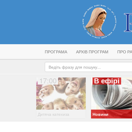
ПРОГРАМА
АРХІВ ПРОГРАМ
ПРО РА
17:00
В ефірі
Дитяча катехиза
Новини