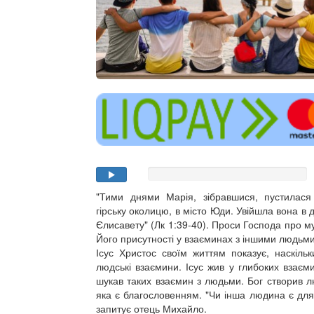
"Тими днями Марія, зібравшися, пустилас
гірську околицю, в місто Юди. Увійшла вона в д
Єлисавету" (Лк 1:39-40). Проси Господа про м
Його присутності у взаєминах з іншими людьм
Ісус Христос своїм життям показує, наскіль
людські взаємини. Ісус жив у глибоких взаєми
шукав таких взаємин з людьми. Бог створив л
яка є благословенням. "Чи інша людина є для
запитує отець Михайло.