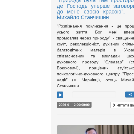
де Господь уперше заговор
до мене своєю красою", - 
Михайло Станчишин
"Розпізнання покликання - це про
усього життя. Бог мені впер
промовляв через природу", - священн
єзуїт, реколекціоніст, духівник спіль
багатодітних матерів в Україн
співзасновник та викладач шко
духовного проводу "Єлеазар" (см
Брюховичі), працівник єзуїтсько
психологічно-духовного центру "Прос
надії" (м. Чернівці), отець Миха
Станчишин.
Читати да
2026-01-12 00:00:00