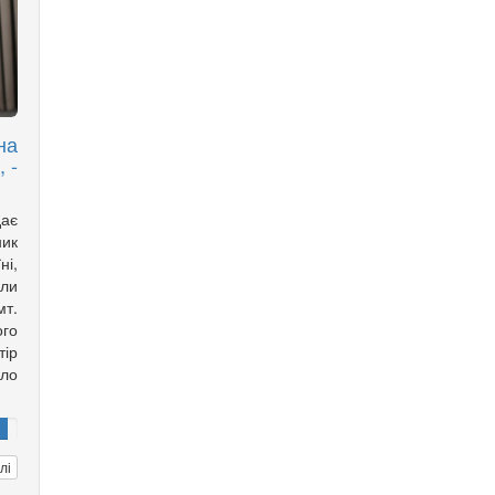
на
 -
дає
ник
ні,
ли
т.
го
тір
йло
лі