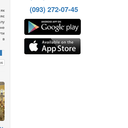
(093) 272-07-45
 як
яє
лу
 не
ти
 в
лі
м,