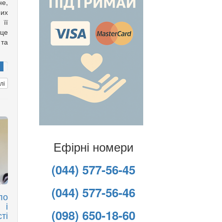
не,
них
її
 це
та
лі
Ефірні номери
(044) 577-56-45
(044) 577-56-46
ло
 і
(098) 650-18-60
ті