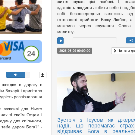
життя шукає цієї любові. І, влас
здатність людини любити себе і подіб
собі безпосередньо залежить від 
готовності прийняти Божу Любов, а
можливо через слухання Слова 
молитву.
Читати да
2026-06-09 00:00:00
я швидко в дорогу в
ім Захарії і привітала
удрість розпізнавання
и.
ки важливі для Нього
нах зі своїм Отцем і
Зустріч з Ісусом як джере
юдину для спільноти,
надії, що перемагає страх
 тебе даром Бога?" -
відкриває Бога в реальнос