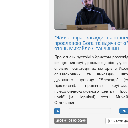
"Жива віра завжди наповне
прославою Бога та вдячністю",
отець Михайло Станчишин
Про ознаки зустрічі з Христом розпові
священник-єзуїт, реколекціоніст, духів
спільнот багатодітних матерів в Украї
співзасновник та викладач шко
духовного проводу "Єлеазар" (см
Брюховичі), працівник єзуїтсько
психологічно-духовного центру "Прос
надії" (м. Чернівці), отець Миха
Станчишин.
Читати да
2026-01-08 00:00:00