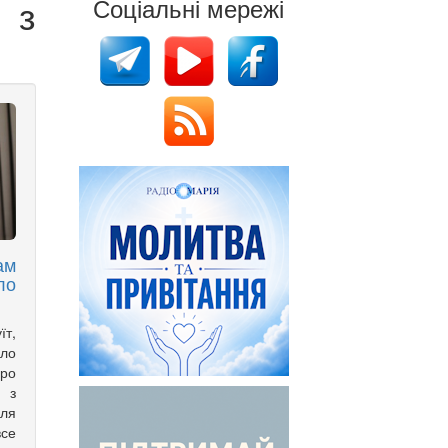
 з
Соціальні мережі
ам
ло
їт,
ло
ро
 з
ля
се