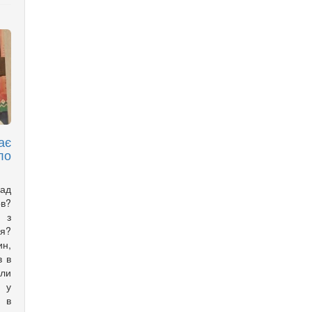
ає
ло
над
ов?
ч з
я?
н,
в в
оли
 у
у в