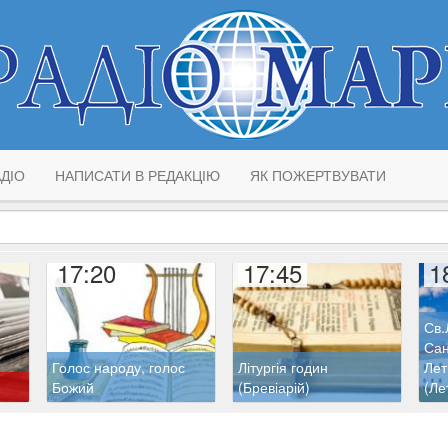
ДІО
НАПИСАТИ В РЕДАКЦІЮ
ЯК ПОЖЕРТВУВАТИ
17:20
17:45
1
Св.
Сан
Голос народу, голос
Літургія годин
Лет
Божий
(Бревіарій)
(Ле