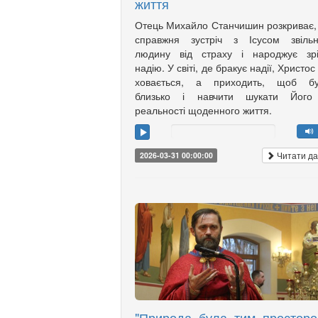
життя
Отець Михайло Станчишин розкриває,
справжня зустріч з Ісусом звільн
людину від страху і народжує зрі
надію. У світі, де бракує надії, Христос
ховається, а приходить, щоб бу
близько і навчити шукати Його
реальності щоденного життя.
Читати да
2026-03-31 00:00:00
"Природа була тим просторо