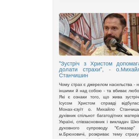
"Зустріч з Христом допомаг
долати страхи", - о.Михай
Станчишин
Чому страх є джерелом насильства - 
іншими й над собою - та вбиває люб
Які є ознаки того, що жива зустрі
Ісусом Христом справді відбулас
Монах-єзуїт о. Михайло Станчиши
духівник спільнот багатодітних матері
Україні, співзасновник і викладач Шк
духовного супроводу "Єлеазар"
м.Брюховичі, розкриває тему страх