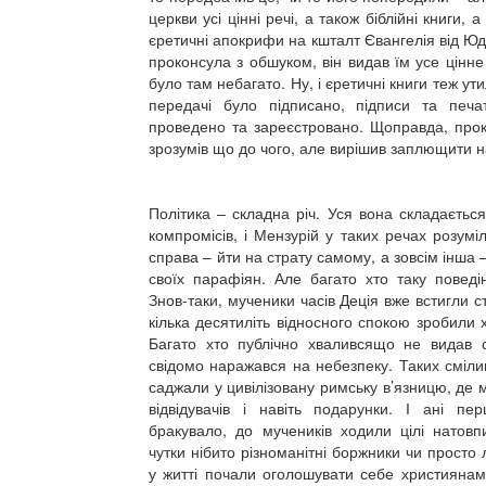
церкви усі цінні речі, а також біблійні книги,
єретичні апокрифи на кшталт Євангелія від Юд
проконсула з обшуком, він видав їм усе цінне
було там небагато. Ну, і єретичні книги теж ут
передачі було підписано, підписи та печа
проведено та зареєстровано. Щоправда, прок
зрозумів що до чого, але вирішив заплющити на
Політика – складна річ. Уся вона складаєтьс
компромісів, і Мензурій у таких речах розумі
справа – йти на страту самому, а зовсім інша 
своїх парафіян. Але багато хто таку поведі
Знов-таки, мученики часів Деція вже встигли 
кілька десятиліть відносного спокою зробили 
Багато хто публічно хваливсящо не видав с
свідомо наражався на небезпеку. Таких сміли
саджали у цивілізовану римську в’язницю, де
відвідувачів і навіть подарунки. І ані пе
бракувало, до мучеників ходили цілі натовп
чутки нібито різноманітні боржники чи просто
у житті почали оголошувати себе християнами