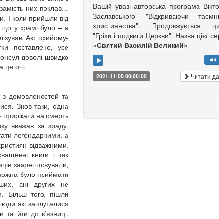
Вашій увазі авторська програма Вікт
 а замість них поклав…
Заславського "Відкриваючи таємни
и. І коли прийшли від
християнства". Продовжується ци
 що у храмі було – а
"Гріхи і подвиги Церкви". Назва цієї сер
илізував. Акт прийому-
«
Святий Василій Великий»
тки поставлено, усе
онсул доволі швидко
 це очі.
Читати да
2021-11-05 00:00:00
я з домовленостей та
лися. Знов-таки, одна
– прирікати на смерть
нку вважав за зраду.
стати легендарними, а
християн відважними.
вященні книги і так
вців заарештовували,
 можна було приймати
рших, ані других не
и. Більш того, пішли
 люди які заплуталися
 та йти до в’язниці.