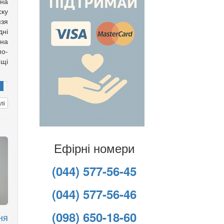
 на
ску
язя
ні
она
мо-
щі
лі
Ефірні номери
(044) 577-56-45
(044) 577-56-46
(098) 650-18-60
ня