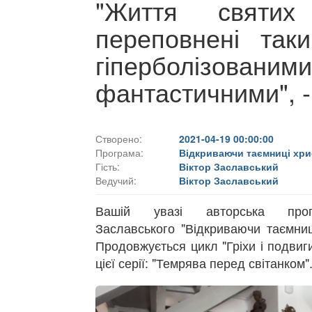
"Життя святи
переповнені так
гіперболізов
фантастичними", -
Створено:
2021-04-19 00:00:00
Програма:
Відкриваючи таємниці хри
Гість:
Віктор Заславський
Ведучий:
Віктор Заславський
Вашій увазі авторська прог
Заславського "Відкриваючи таємниц
Продовжується цикл "Гріхи і подвиг
цієї серії: "Темрява перед світанком"