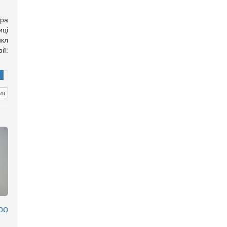
ора
ці
кл
ії:
лі
ро