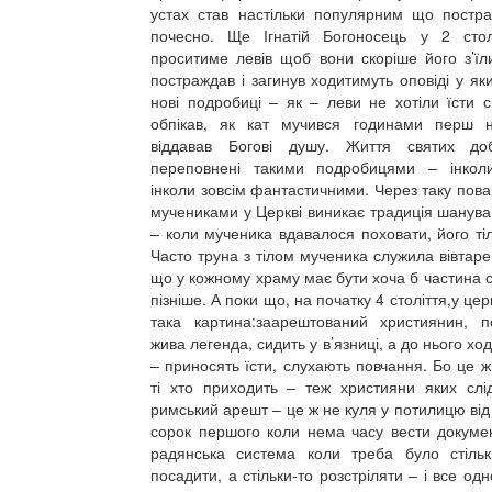
устах став настільки популярним що постра
почесно. Ще Ігнатій Богоносець у 2 сто
проситиме левів щоб вони скоріше його з’їл
постраждав і загинув ходитимуть оповіді у як
нові подробиці – як – леви не хотіли їсти с
обпікав, як кат мучився годинами перш н
віддавав Богові душу. Життя святих до
переповнені такими подробицями – інколи
інколи зовсім фантастичними. Через таку пова
мучениками у Церкві виникає традиція шанув
– коли мученика вдавалося поховати, його ті
Часто труна з тілом мученика служила вівтаре
що у кожному храму має бути хоча б частина 
пізніше. А поки що, на початку 4 століття,у це
така картина:заарештований християнин, п
жива легенда, сидить у в’язниці, а до нього хо
– приносять їсти, слухають повчання. Бо це ж
ті хто приходить – теж християни яких слі
римський арешт – це ж не куля у потилицю від
сорок першого коли нема часу вести докумен
радянська система коли треба було стільк
посадити, а стільки-то розстріляти – і все о