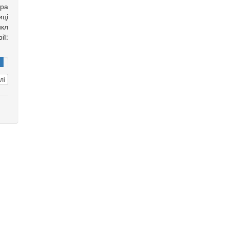
ора
ці
кл
ії:
лі