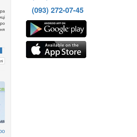
(093) 272-07-45
ора
ці
про
ня
лі
ро