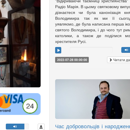
"Відкриваючи таємниці християнства"
Радіо Марія. В цьому святковому випу
дізнаєтеся чи була канонізація кн
Володимира так як ми її сьогод
уявляємо, де була написана перша ік
святого Володимира, і до чого тут ри
католики, а також де поділися мо
хрестителя Русі.
Читати да
2022-07-28 00:00:00
Час добровольців і народжен