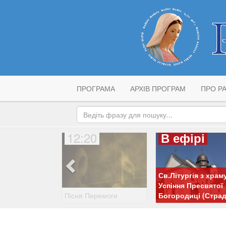
ПРОГРАМА
АРХІВ ПРОГРАМ
ПРО РА
12:20
В ефірі
Св.Літургія з храм
Успіння Пресвятої
Пісня Перемоги
Богородиці (Страд