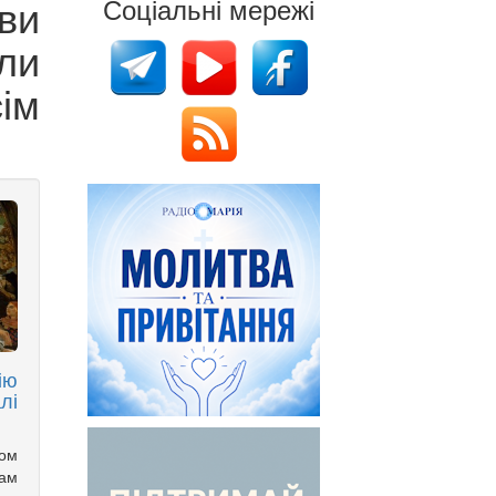
ви
Соціальні мережі
ли
ім
ію
лі
ком
рам