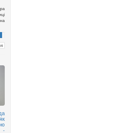
ора
ці
на
лі
да
як
ою
 -