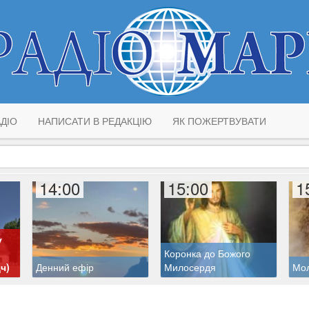
ДІО
НАПИСАТИ В РЕДАКЦІЮ
ЯК ПОЖЕРТВУВАТИ
14:00
15:00
1
у
Коронка до Божого
ч)
Денний ефір
Милосердя
Мол