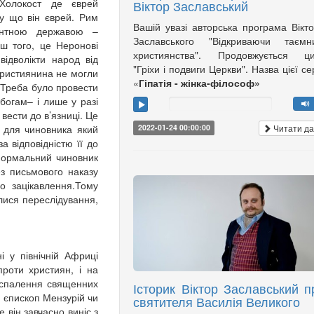
 Холокост де єврей
Віктор Заславський
у що він єврей. Рим
Вашій увазі авторська програма Вікт
антною державою –
Заславського "Відкриваючи таємни
ьш того, це Неронові
християнства". Продовжується ци
ідволікти народ від
"Гріхи і подвиги Церкви". Назва цієї сер
християнина не могли
«
Гіпатія - жінка-філософ»
 Треба було провести
богам– і лише у разі
ести до в’язниці. Це
Читати да
 для чиновника який
2022-01-24 00:00:00
а відповідністю її до
нормальний чиновник
з письмового наказу
о зацікавлення.Тому
лися переслідування,
і у північній Африці
роти християн, і на
и спалення священних
Історик Віктор Заславський п
 єпископ Мензурій чи
святителя Василія Великого
 він завчасно виніс з