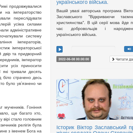
українського війська.
 Римі продовжувалися
Вашій увазі авторська програма Вікт
ти на імператорство
Заславського "Відкриваючи таємни
вали переслідувати
християнства". В цій серії мова йде 
алерій усіма силами
час добровольців і народжен
чали адміністративне
українського війська.
початкували систему
іння імператорів,
стиж імператорської
й двір та придворний
передників, імператор
Читати да
2022-06-08 00:00:00
сити усіх приносити
ї які тривали десять
д біло страчено десь
то було ув’язнено чи
т мучеників. Гоніння
авло, ще багато хто,
у вірі стало головним
зичників релігія була
Історик Віктор Заславський п
ине з іменем Бога на
жінку-солдата Олену Степанів