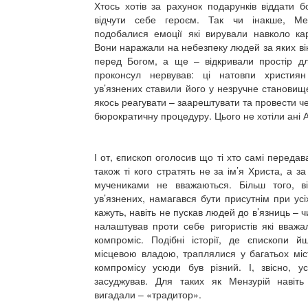
Хтось хотів за рахунок подарунків віддати б
відчути себе героєм. Так чи інакше, М
подобалися емоції які вирували навколо кар
Вони наражали на небезпеку людей за яких він
перед Богом, а ще – відкривали простір д
проконсул нервував: ці натовпи христия
ув’язнених ставили його у незручне становищ
якось реагувати – заарештувати та провести ч
бюрократичну процедуру. Цього не хотіли ані А
І от, єпископ оголосив що ті хто самі передав
також ті кого стратять не за ім’я Христа, а за я
мучениками не вважаються. Більш того, в
ув’язнених, намагався бути присутнім при усі
кажуть, навіть не пускав людей до в’язниць – ч
налаштував проти себе ригористів які вважа
компроміс. Подібні історії, де єпископи 
місцевою владою, траплялися у багатьох міс
компромісу усюди був різний. І, звісно, у
засуджував. Для таких як Мензурій навіть
вигадали – «традитор».