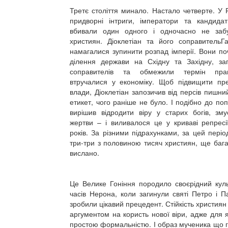
Третє століття минало. Настало четверте. У
придворні інтриги, імператори та кандида
вбивали один одного і одночасно не забу
християн. Діоклетіан та його соправительГ
намагалися зупинити розпад імперії. Вони по
ділення держави на Східну та Західну, за
соправителів та обмежили термін правл
втручалися у економіку. Щоб підвищити пре
влади, Діоклетіан запозичив від персів пишни
етикет, чого раніше не було. І подібно до по
вирішив відродити віру у старих богів, зму
жертви – і виливалося це у криваві репресі
років. За різними підрахунками, за цей періо
три-три з половиною тисяч християн, ще бага
вислано.
Це Велике Гоніння породило своєрідний куль
часів Нерона, коли загинули святі Петро і П
зробили цікавий прецедент. Стійкість християн 
аргументом на користь нової віри, адже для я
простою формальністю. І образ мученика що г