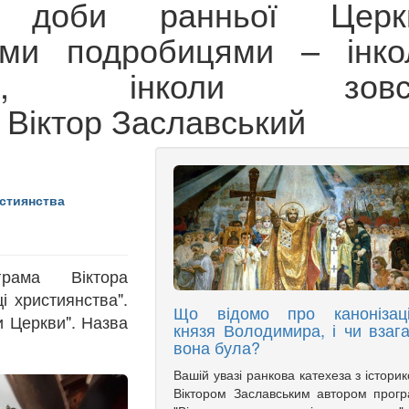
х доби ранньої Церк
ими подробицями – інко
аними, інколи зовс
 Віктор Заславський
стиянства
рама Віктора
і християнства".
Що відомо про канонізац
и Церкви". Назва
князя Володимира, і чи взага
.
вона була?
Вашій увазі ранкова катехеза з істори
Віктором Заславським автором прог