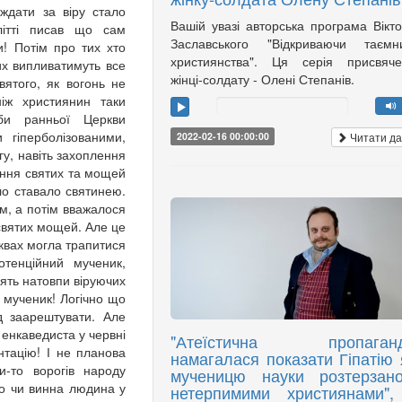
ждати за віру стало
Вашій увазі авторська програма Вікт
літті писав що сам
Заславського "Відкриваючи таємни
и! Потім про тих хто
християнства". Ця серія присвяче
их випливатимуть все
жінці-солдату - Олені Степанів.
вятого, як вогонь не
іж християнин таки
би ранньої Церкви
 гіперболізованими,
Читати да
2022-02-16 00:00:00
гу, навіть захоплення
ання святих та мощей
ло ставало святинею.
м, а потім вважалося
святих мощей. Але це
рквах могла трапитися
отенційний мученик,
дять натовпи віруючих
 мученик! Логічно що
д заарештувати. Але
 енкаведиста у червні
"Атеїстична пропаган
тацію! І не планова
намагалася показати Гіпатію 
и-то ворогів народу
мученицю науки розтерзан
дно чи винна людина у
нетерпимими християнами",