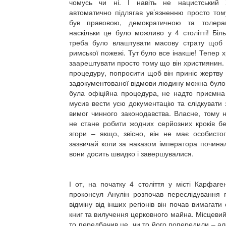
чомусь чи ні. І навіть не нацистський
автоматично підлягав ув’язненню просто том
був правовою, демократичною та толер
наскільки це було можливо у 4 столітті! Біл
треба було влаштувати масову страту щоб в
римської пожежі. Тут було все інакше! Тепер 
заарештувати просто тому що він християнин.
процедуру, попросити щоб він приніс жертву 
задокументованої відмови людину можна було в
була офіційна процедура, не надто приємна
мусив вести усю документацію та слідкувати з
вимог чинного законодавства. Власне, тому 
не стане робити жодних серйозних кроків бе
згори – якщо, звісно, він не має особистог
зазвичай коли за наказом імператора почина
вони досить швидко і завершувалися.
І от, на початку 4 століття у місті Карфаген
проконсул Анулін розпочав переслідування п
відміну від інших регіонів він почав вимагат
книг та вилучення церковного майна. Місцевий
то передбачив це, чи то його попередили – але