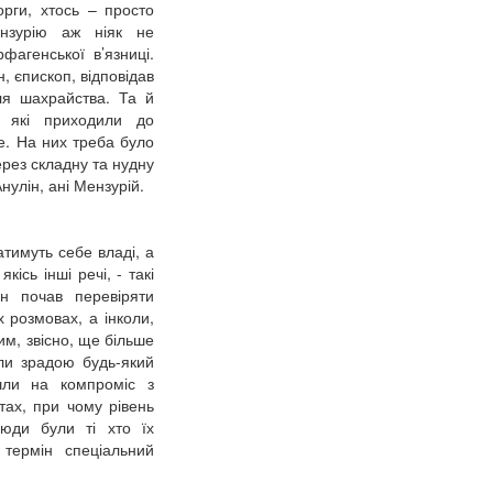
орги, хтось – просто
ензурію аж ніяк не
фагенської в’язниці.
, єпископ, відповідав
ля шахрайства. Та й
н які приходили до
е. На них треба було
ерез складну та нудну
нулін, ані Мензурій.
атимуть себе владі, а
кісь інші речі, - такі
ін почав перевіряти
х розмовах, а інколи,
им, звісно, ще більше
ли зрадою будь-який
йшли на компроміс з
тах, при чому рівень
сюди були ті хто їх
 термін спеціальний