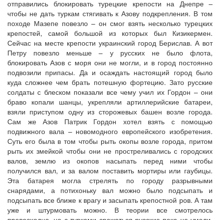
отправились блокировать турецкие крепости на Днепре –
чтобы не дать туркам стягивать к Азову подкрепления. В том
походе Мазепе повезло – он смог взять несколько турецких
крепостей, самой большой из которых был Кизикермен.
Сейчас на месте крепости украинский город Берислав. А вот
Петру повезло меньше – у русских не было флота,
блокировать Азов с моря они не могли, и в город постоянно
подвозили припасы. Да и осаждать настоящий город было
куда сложнее чем брать потешную фортецию. Зато русские
солдаты с блеском показали все чему учил их Гордон – они
браво копали шанцы, укрепляли артиллерийские батареи,
взяли приступом одну из сторожевых башен возле города.
Сам же Азов Патрик Гордон хотел взять с помощью
подвижного вала – новомодного европейского изобретения.
Суть его была в том чтобы рыть окопы возле города, притом
рыть их змейкой чтобы они не простреливались с городских
валов, землю из окопов насыпать перед ними чтобы
получился вал, и за валом поставить мортиры или гаубицы.
Эта батарея могла стрелять по городу разрывными
снарядами, а потихоньку вал можно было подсыпать и
подсыпать все ближе к врагу и засыпать крепостной ров. А там
уже и штурмовать можно. В теории все смотрелось
превосходно, но с турками сражаться русские пока не умели,