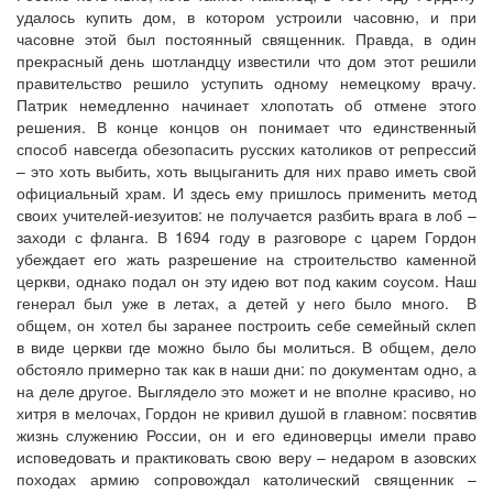
удалось купить дом, в котором устроили часовню, и при
часовне этой был постоянный священник. Правда, в один
прекрасный день шотландцу известили что дом этот решили
правительство решило уступить одному немецкому врачу.
Патрик немедленно начинает хлопотать об отмене этого
решения. В конце концов он понимает что единственный
способ навсегда обезопасить русских католиков от репрессий
– это хоть выбить, хоть выцыганить для них право иметь свой
официальный храм. И здесь ему пришлось применить метод
своих учителей-иезуитов: не получается разбить врага в лоб –
заходи с фланга. В 1694 году в разговоре с царем Гордон
убеждает его жать разрешение на строительство каменной
церкви, однако подал он эту идею вот под каким соусом. Наш
генерал был уже в летах, а детей у него было много. В
общем, он хотел бы заранее построить себе семейный склеп
в виде церкви где можно было бы молиться. В общем, дело
обстояло примерно так как в наши дни: по документам одно, а
на деле другое. Выглядело это может и не вполне красиво, но
хитря в мелочах, Гордон не кривил душой в главном: посвятив
жизнь служению России, он и его единоверцы имели право
исповедовать и практиковать свою веру – недаром в азовских
походах армию сопровождал католический священник –