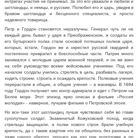
интригах участия не принимал. За это его уважали и любили и
шотландцы, и немцы, и русские. Полюбил его и царь, увидев в
бравом шотландце и бесценного специалиста, и просто
надежного товарища.
Петр и Гордон становятся неразлучны. Генерал чуть ли не
каждый день бывал у царя в Преображенском, и солдаты из
его Бутырского полка стали основой потешных полков царя,
которых, кстати, Гордон же и окрестил русской гвардией и
постепенно превратил в боеспособные части. Патрик много
занимался с молодым царем военной теорией, и он же взял
на себя руководство всеми войсковыми учениями. Под его
началом солдаты учились стрелять в цель, разбивать лагеря,
ходить строем, строить и осаждать крепости. Полковые учения
перерастали в общие, а общие учения – в маневры. В 1694
году Гордон получает чин контр-адмирала и едет с Петром на
Белое море. Этот эпизод ярко описан в фильме «Россия
молодая» - наверное, лучшем фильме о Петровской эпохе.
Но все-таки этот шотландец лучше чувствовал себя во главе
сухопутных солдат. Знаменитый Кожуховский поход, когда
стрельцы защищали, а полки нового строя брали учебную
крепость, да с таким азартом что не обошлось без раненых и
даже одного убитого, прошел как раз при подготовке и по