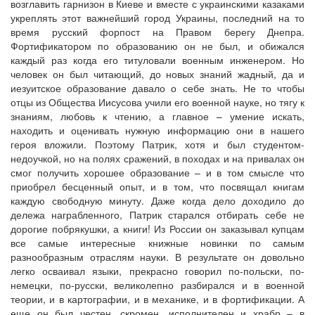
возглавить гарнизон в Киеве и вместе с украинскими казаками
укреплять этот важнейший город Украины, последний на то
время русский форпост на Правом берегу Днепра.
Фортификатором по образованию он не был, и обижался
каждый раз когда его титуловали военным инженером. Но
человек он был читающий, до новых знаний жадный, да и
иезуитское образование давало о себе знать. Не то чтобы
отцы из Общества Иисусова учили его военной науке, но тягу к
знаниям, любовь к чтению, а главное – умение искать,
находить и оценивать нужную информацию они в нашего
героя вложили. Поэтому Патрик, хотя и был студентом-
недоучкой, но на полях сражений, в походах и на привалах он
смог получить хорошее образование – и в том смысле что
приобрел бесценный опыт, и в том, что посвящал книгам
каждую свободную минуту. Даже когда дело доходило до
дележа награбленного, Патрик старался отбирать себе не
дорогие побрякушки, а книги! Из России он заказывал купцам
все самые интересные книжные новинки по самым
разнообразным отраслям науки. В результате он довольно
легко осваивал языки, прекрасно говорил по-польски, по-
немецки, по-русски, великолепно разбирался и в военной
теории, и в картографии, и в механике, и в фортификации. А
еще он был честен, скромен, исполнителен и храбр – в