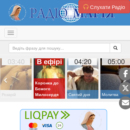
Слухати Радіо
Toggle navigation
03:40
04:20
05:00
В ефірі
Коронка до
Божого
Розарій
Милосердя
Святий дня
Молитва