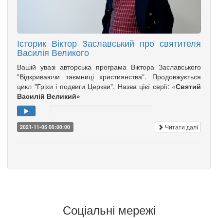
Історик Віктор Заславський про святителя
Василія Великого
Вашій увазі авторська програма Віктора Заславського
"Відкриваючи таємниці християнства". Продовжується
цикл "Гріхи і подвиги Церкви". Назва цієї серії: «
Святий
Василій Великий»
Читати далі
2021-11-05 00:00:00
Соціальні мережі