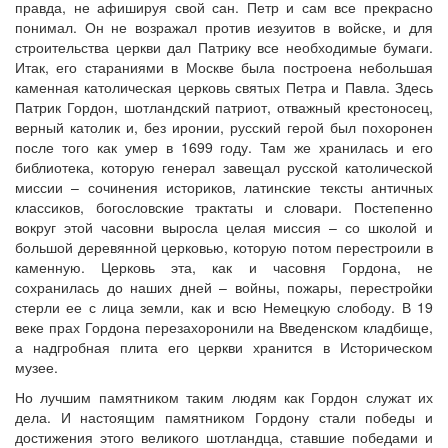
правда, не афишируя свой сан. Петр и сам все прекрасно
понимал. Он не возражал против иезуитов в войске, и для
строительства церкви дал Патрику все необходимые бумаги.
Итак, его стараниями в Москве была построена небольшая
каменная католическая церковь святых Петра и Павла. Здесь
Патрик Гордон, шотландский патриот, отважный крестоносец,
верный католик и, без иронии, русский герой был похоронен
после того как умер в 1699 году. Там же хранилась и его
библиотека, которую генерал завещал русской католической
миссии – сочинения историков, латинские тексты античных
классиков, богословские трактаты и словари. Постепенно
вокруг этой часовни выросла целая миссия – со школой и
большой деревянной церковью, которую потом перестроили в
каменную. Церковь эта, как и часовня Гордона, не
сохранилась до наших дней – войны, пожары, перестройки
стерли ее с лица земли, как и всю Немецкую слободу. В 19
веке прах Гордона перезахоронили на Введенском кладбище,
а надгробная плита его церкви хранится в Историческом
музее.
Но лучшим памятником таким людям как Гордон служат их
дела. И настоящим памятником Гордону стали победы и
достижения этого великого шотландца, ставшие победами и