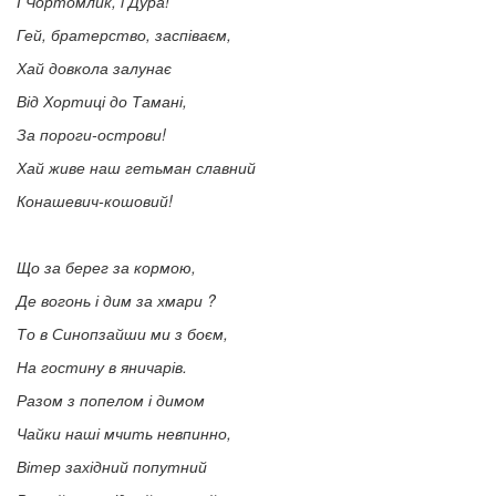
І Чортомлик, і Дура!
Гей, братерство, заспіваєм,
Хай довкола залунає
Від Хортиці до Тамані,
За пороги-острови!
Хай живе наш гетьман славний
Конашевич-кошовий!
Що за берег за кормою,
Де вогонь і дим за хмари ?
То в Синопзайши ми з боєм,
На гостину в яничарів.
Разом з попелом і димом
Чайки наші мчить невпинно,
Вітер західний попутний