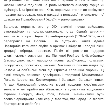
коза
ки цілком годилися на роль місцевого аналогу горців чи
індіанців. І, за іронією пані Кліо, першими, хто почав оспівувати
подвиги запорожців, стали виходці з польської чи ополяченної
шляхти на Правобережній Україні – римо-католики.
Загалом, першим, хто у ХІХ столітті почав займатись
етнографією та фольклористикою, став бідний шляхтич-
католик із Білорусі Адам ЗоріанЧарноцький (1784–1825), який
перебрався на Волинь і за підтримки князя Адама
Чарторийського став сидіти в архівах і збирати народні пісні,
традиції, обряди, перекази. Потім він розпочав подорож
слов’янськими землями – від Північної Росії до Чехії, зібравши
близько двох тисяч народних пісень: українських, польських,
білоруських, російських, чеських. Частину їх пізніше видав під
назвою «Слов’янські пісні під стрихом селянина зібрані». Ці
пісні стануть основою досліджень і творчості Максимовича,
Гоголя, Шевченка, Костомарова і багатьох, багатьох інших.
А ще Чарноцький окреслив мовні кордони слов’янських
земель – які приблизно збігаються з сучасними кордонами
України, Білорусі, Чехії, Росії, Польщі. Знаменитими були
слова Чарноцького «зле серце має той, хто народ не любить
братерською любов’ю».