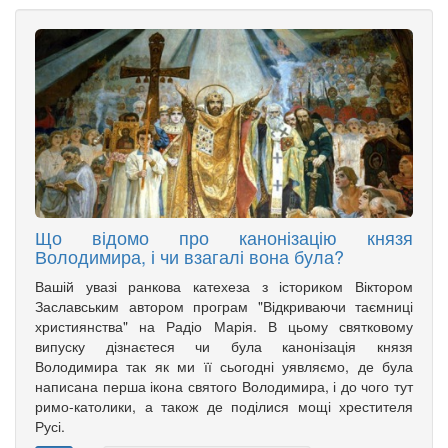
Що відомо про канонізацію князя
Володимира, і чи взагалі вона була?
Вашій увазі ранкова катехеза з істориком Віктором
Заславським автором програм "Відкриваючи таємниці
християнства" на Радіо Марія. В цьому святковому
випуску дізнаєтеся чи була канонізація князя
Володимира так як ми її сьогодні уявляємо, де була
написана перша ікона святого Володимира, і до чого тут
римо-католики, а також де поділися мощі хрестителя
Русі.