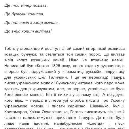
Ще той вітер повіває,
Що бунчуки колисав,
Ще пил сокіл з хмар змітає,
Що з-під копит вилітав!
Тобто у степах ще й досі гуляє той самий вітер, який розвивав
козацькі бунчуки, та стелеться той самий порох, що вилітав
з‑під копит козацьких коней. Ніщо не втрачено навіки.
Написаний був «Козак» 1828 року, довго ходив у рукописах, а
вперше був надрукований у «Граматиці руській», підручнику
для українських шкіл Галичини. І це не переклад: Падура
писав українською мовою! Сучасному читачеві його перо може
здатись дещо кривуватим; але, по‑перше, українська не була
його рідною мовою. Він її вивчив у зрілому віці. А по‑друге,
його вірш – перша в літературі спроба писати про Україну
українською мовою, і писати серйозно. Шевченко, Куліш,
Костомаров, Квітка-Основ’яненко, Гоголь писатимуть пізніше й
частково надихатимуться прикладом Падури. До нього були
лише напів ідилічні, напівбурлескні «Енеїда» і п’єси
Котляревського. Ну а ще – одночасно з Падурою писав свої