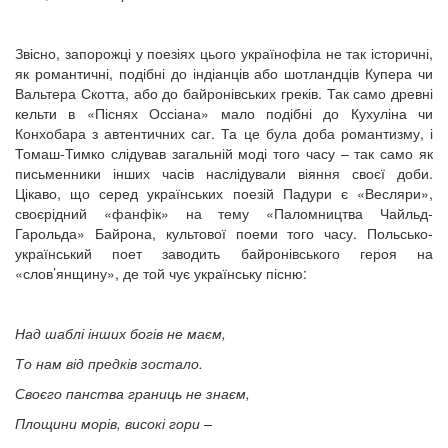
Звісно, запорожці у поезіях цього українофіла не так історичні,
як романтичні, подібні до індіанців або шотландців Купера чи
Вальтера Скотта, або до байронівських греків. Так само древні
кельти в «Піснях Оссіана» мало подібні до Кухуліна чи
Конхобара з автентичних саг. Та це була доба романтизму, і
Томаш-Тимко слідував загальній моді того часу – так само як
письменники інших часів наслідували віяння своєї доби.
Цікаво, що серед українських поезій Падури є «Весляри»,
своєрідний «фанфік» на тему «Паломництва Чайльд-
Гарольда» Байрона, культової поеми того часу. Польсько-
український поет заводить байронівського героя на
«слов’янщину», де той чує українську пісню:
Над шаблі інших богів не маєм,
То нам від предків зостало.
Своєго панства границь не знаєм,
Площини морів, високі гори –