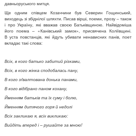
давньоруського митця.
Ще одним співцем Козаччини був Северин Гощинський,
виходець зі збіднілої шляхти. Писав вірші, поеми, прозу – також
і про Україну, які вважав своєю Батьківщиною. Найвідоміша
його поема – «Канівський замок», присвячена Коліївщині.
В уста повстанців, які йдуть убивати ненависних панів, поет
вкладає такі слова:
Всіх, в кого батько забитий різками,
Всіх, в кого жінка сподобалась пану,
В кого зґвалтована донька панами,
В кого відібрано паном кохану,
Йменням батьків та їх суму і болю,
Йменням дитячого горя й недолі
Всіх закликаю я, всіх викликаю:
Вийдіть вперед і – рушайте за мною!