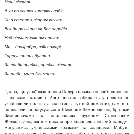
Наші вівтарі.
А чи по хвилях киплячих водів,
Чи в степах з вітром кочуєм –
Всюди розкішне як Бог народів
Над вільним світом пануєм.
Ми – дичхрабра, воїв пожарі
Гартує по них булати.
За гроби предків, предків вівтарі
За тебе, мила Січ-мати!
Цікаво, що українські терени Падура називає «слов’янщиною»,
і так само татари в його поезіях забирають у неволю не
українців чи поляків, а «слов’ян». Тут цей романтик, сам того
не знаючи, перегукується з ШимономШимоновичем, братами
Зиморовичами та ополяченим русином Станіславом
Жолкевським, які теж писали про «наш слов’янський народ» і
милувались українськими козаками та селянами. Мабуть,
тому, що вони теж асоціювали себе не з польським чи