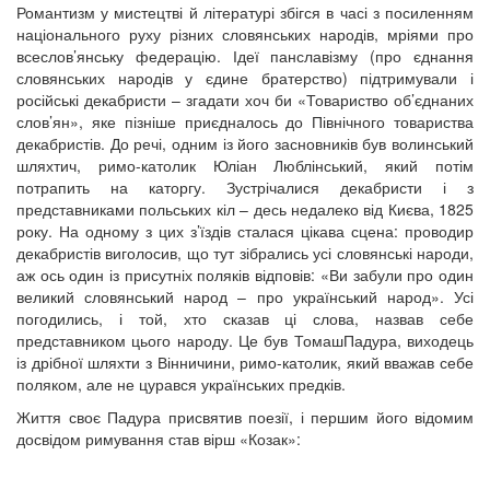
Романтизм у мистецтві й літературі збігся в часі з посиленням
національного руху різних словянських народів, мріями про
всеслов’янську федерацію. Ідеї панславізму (про єднання
словянських народів у єдине братерство) підтримували і
російські декабристи – згадати хоч би «Товариство об’єднаних
слов’ян», яке пізніше приєдналось до Північного товариства
декабристів. До речі, одним із його засновників був волинський
шляхтич, римо-католик Юліан Люблінський, який потім
потрапить на каторгу. Зустрічалися декабристи і з
представниками польських кіл – десь недалеко від Києва, 1825
року. На одному з цих з’їздів сталася цікава сцена: проводир
декабристів виголосив, що тут зібрались усі словянські народи,
аж ось один із присутніх поляків відповів: «Ви забули про один
великий словянський народ – про український народ». Усі
погодились, і той, хто сказав ці слова, назвав себе
представником цього народу. Це був ТомашПадура, виходець
із дрібної шляхти з Вінничини, римо-католик, який вважав себе
поляком, але не цурався українських предків.
Життя своє Падура присвятив поезії, і першим його відомим
досвідом римування став вірш «Козак»: