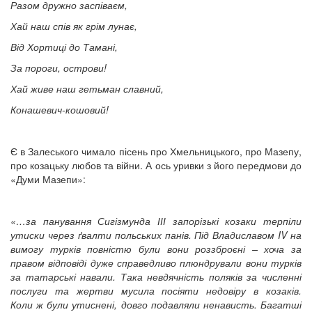
Разом дружно заспіваєм,
Хай наш спів як грім лунає,
Від Хортиці до Тамані,
За пороги, острови!
Хай живе наш гетьман славний,
Конашевич-кошовий!
Є в Залеського чимало пісень про Хмельницького, про Мазепу,
про козацьку любов та війни. А ось уривки з його передмови до
«Думи Мазепи»:
«…за панування Сигізмунда ІІІ запорізькі козаки терпіли
утиски через ґвалти польських панів. Під Владиславом IV на
вимогу турків повністю були вони роззброєні – хоча за
правом відповіді дуже справедливо плюндрували вони турків
за татарські навали. Така невдячність поляків за численні
послуги та жертви мусила посіяти недовіру в козаків.
Коли ж були утиснені, довго подавляли ненависть. Багатші