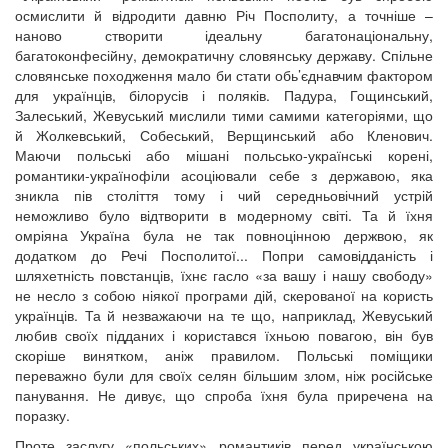
осмислити й відродити давню Річ Посполиту, а точніше –
наново створити ідеальну багатонаціональну,
багатоконфесійну, демократичну словянську державу. Спільне
словянське походження мало би стати обь’єднавчим фактором
для українців, білорусів і поляків. Падура, Гощинський,
Залеський, Жевуський мислили тими самими категоріями, що
й Жолкевський, Собеський, Верщинський або Кленович.
Маючи польські або мішані польсько-українські корені,
романтики-українофіли асоціювали себе з державою, яка
зникла пів століття тому і чий середньовічний устрій
неможливо було відтворити в модерному світі. Та й їхня
омріяна Україна була не так повноцінною держвою, як
додатком до Речі Посполитої... Попри самовідданість і
шляхетність повстанців, їхнє гасло «за вашу і нашу свободу»
не несло з собою ніякої програми дій, скерованої на користь
українців. Та й незважаючи на те що, наприклад, Жевуський
любив своїх підданих і користався їхньою повагою, він був
скоріше винятком, аніж правилом. Польські поміщики
переважно були для своїх селян більшим злом, ніж російське
панування. Не дивує, що спроба їхня була приречена на
поразку.
Проте заслугу «польських» романтиків перед українською