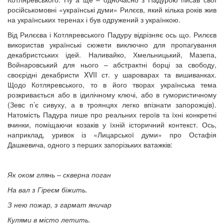
російськомовні «українські думи» Рилєєв, який кілька років жив
на українських теренах і був одружений з українкою.
Від Рилєєва і Котляревського Падуру відрізняє ось що. Рилєєв
використав українські сюжети виключно для пропагування
декабристських ідей. Наливайко, Хмельницький, Мазепа,
Войнаровський для нього – абстрактні борці за свободу,
своєрідні декабристи XVII ст. у шароварах та вишиванках.
Щодо Котляревського, то в його творах українська тема
розкривається або в ідилічному ключі, або в гумористичному
(Зевс п’є сивуху, а в троянцях легко впізнати запорожців).
Натомість Падура пише про реальних героїв та їхні конкретні
вчинки, поміщаючи козаків у їхній історичний контекст. Ось,
наприклад, уривок із «Лицарської думи» про Остафія
Дашкевича, одного з перших запорізьких ватажків:
Як оком глянь – скверна поган
На вал з Гіреєм біжить.
З нею пожар, з гармат яничар
Кулями в місто летить.