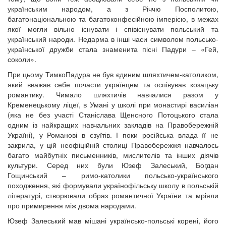
українським народом, а з Річчю Посполитою,
багатонаціональною та багатоконфесійною імперією, в межах
якої могли вільно існувати і співіснувати польський та
український народи. Недарма в інші часи символом польсько-
української дружби стала знаменита пісні Падури – «Гей,
соколи».
При цьому ТимкоПадура не був єдиним шляхтичем-католиком,
який вважав себе почасти українцем та оспівував козацьку
романтику. Чимало шляхтичів навчалися разом у
Кременецькому ліцеї, в Умані у школі при монастирі василіан
(яка не без участі Станіслава Щенсного Потоцького стала
одним із найкращих навчальних закладів на Правобережній
Україні), у Романові в єзуїтів. І поки російська влада її не
закрила, у цій неофіційній столиці Правобережжя навчалось
багато майбутніх письменників, мислителів та інших діячів
культури. Серед них були Юзеф Залеський, Богдан
Гощинський – римо-католики польсько-українського
походження, які формували українофільську школу в польській
літературі, створювали образ романтичної України та мріяли
про примирення між двома народами.
Юзеф Залеський мав мішані українсько-польські корені, його