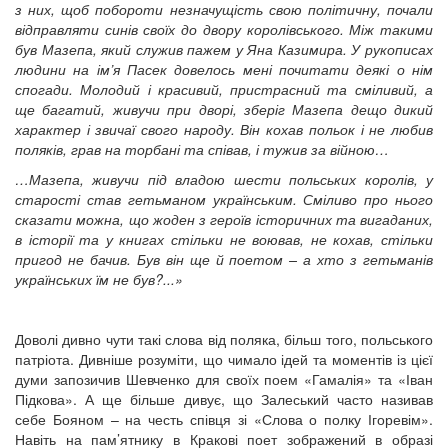
з них, щоб побороти незначущість свою політичну, почали
відправляти синів своїх до двору королівського. Між такими
був Мазепа, який служив пажем у Яна Казимира. У рукописах
людини на ім’я Пасек довелось мені почитати деякі о нім
спогади. Молодий і красивий, пристрасний та сміливий, а
ще багатий, живучи при дворі, зберіг Мазепа дещо дикий
характер і звичаї свого народу. Він кохав польок і не любив
поляків, грав на торбані та співав, і тужив за війною…
…Мазепа, живучи під владою шести польських королів, у
старості став гетьманом українським. Сміливо про нього
сказати можна, що жоден з героїв історичних та вигаданих,
в історії та у книгах стільки не воював, не кохав, стільки
пригод не бачив. Був він ще й поетом – а хто з гетьманів
українських їм не був?...»
Доволі дивно чути такі слова від поляка, більш того, польського
патріота. Дивніше розуміти, що чимало ідей та моментів із цієї
думи запозичив Шевченко для своїх поем «Гамалія» та «Іван
Підкова». А ще більше дивує, що Залеський часто називав
себе Бояном – на честь співця зі «Слова о полку Ігоревім».
Навіть на пам’ятнику в Кракові поет зображений в образі