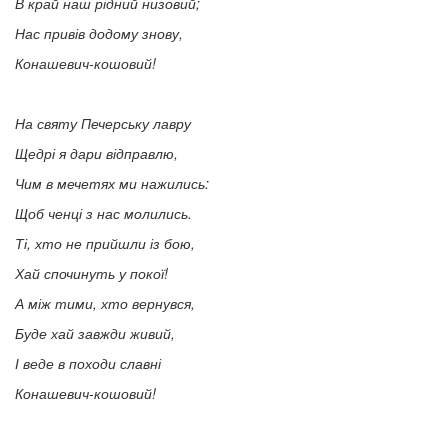
В край наш рідний низовий;
Нас привів додому знову,
Конашевич-кошовий!
На святу Печерську лавру
Щедрі я дари відправлю,
Чим в мечетях ми нажились:
Щоб ченці з нас молились.
Ті, хто не прийшли із бою,
Хай спочинуть у покої!
А між тими, хто вернувся,
Буде хай завжди живий,
І веде в походи славні
Конашевич-кошовий!