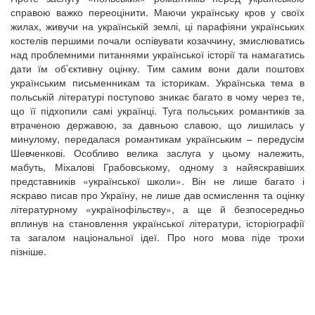
справою важко переоцінити. Маючи українську кров у своїх
жилах, живучи на українській землі, ці парафіяни українських
костелів першими почали оспівувати козаччину, змислюватись
над проблемними питаннями української історії та намагатись
дати їм об’єктивну оцінку. Тим самим вони дали поштовх
українським письменникам та історикам. Українська тема в
польській літературі поступово зникає багато в чому через те,
що її підхопили самі українці. Туга польських романтиків за
втраченою державою, за давньою славою, що лишилась у
минулому, передалася романтикам українським – передусім
Шевченкові. Особливо велика заслуга у цьому належить,
мабуть, Міхалові Грабовському, одному з найяскравіших
представників «української школи». Він не лише багато і
яскраво писав про Україну, не лише дав осмислення та оцінку
літературному «українофільству», а ще й безпосередньо
вплинув на становлення української літератури, історіографії
та загалом національної ідеї. Про ного мова піде трохи
пізніше.