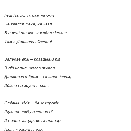
Гей! На осліп, сам на окіп
Не квапся, хане, не квап.
В лихий ти час зажадав Черкас:
Там є Дашкевич Остап!
Заледве вбік – козацький ріг
З-під копит зірвав туман.
Дашкевич з брам – і в степ іслам,
Збігли на груди поган.
Стільки віків… де ж ворогів
Шукати сліду в степах?
З наших лицар, як і з татар
Пісні, могили і прах.