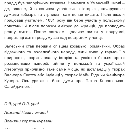
прадід був запорізьким козаком. Навчався в Уманській школі –
де, власне, й захопився українською історією, зачарувався
думами кобзарів та лірників і сам почав писати. Після школи
працював учителем. 1831 року він бере участь у польському
повстанні й після поразки емігрує до Франції, де проводить
решту життя. Попре загалом щасливе життя у подружжі,
наприкінці життя роздумував над постригом у ченці.
Залеський став першим співцем козацької романтики. Образ
відважного та волелюбного народу, який живе у гармонії з
природою, творить власну історію та успішно б’ється проти
розвиненіших імперій, зйняв у польській та українській
літературі приблизно таке саме місце, як шотландці у творах
Вальтера Скотта або індіанці у творах Майн Ріда чи Фенімора
Купера. Ось уривки з його думи про Петра Конашевича-
Сагайдачного:
Гей, ура! Гей, ура!
Лимани! Наші лимани!
Вогнями горять кургани,