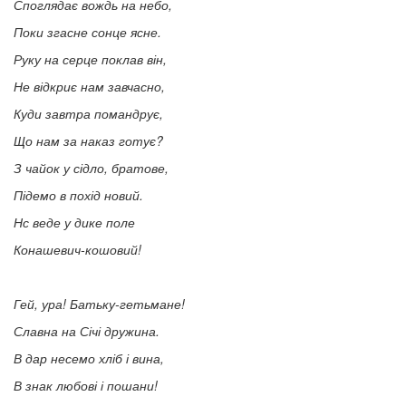
Споглядає вождь на небо,
Поки згасне сонце ясне.
Руку на серце поклав він,
Не відкриє нам завчасно,
Куди завтра помандрує,
Що нам за наказ готує?
З чайок у сідло, братове,
Підемо в похід новий.
Нс веде у дике поле
Конашевич-кошовий!
Гей, ура! Батьку-гетьмане!
Славна на Січі дружина.
В дар несемо хліб і вина,
В знак любові і пошани!