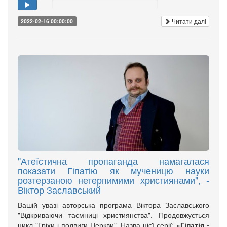
Читати далі
2022-02-16 00:00:00
"Атеїстична пропаганда намагалася
показати Гіпатію як мученицю науки
розтерзаною нетерпимими християнами", -
Віктор Заславський
Вашій увазі авторська програма Віктора Заславського
"Відкриваючи таємниці християнства". Продовжується
цикл "Гріхи і подвиги Церкви". Назва цієї серії: «
Гіпатія -