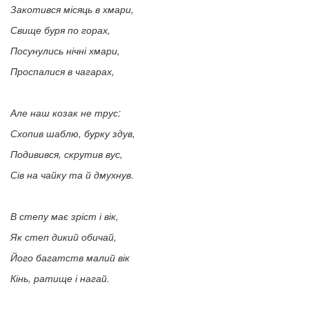
Закотився місяць в хмари,
Свище буря по горах,
Посунулись нічні хмари,
Проспалися в чагарах,
Але наш козак не трус:
Схопив шаблю, бурку здув,
Подивився, скрутив вус,
Сів на чайку та й дмухнув.
В степу має зріст і вік,
Як степ дикий обичай,
Його багатств малий вік
Кінь, ратище і нагай.