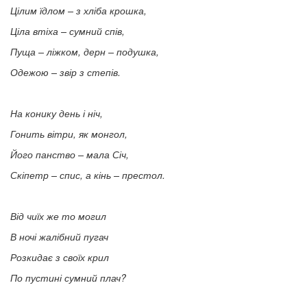
Цілим їдлом – з хліба крошка,
Ціла втіха – сумний спів,
Пуща – ліжком, дерн – подушка,
Одежою – звір з степів.
На конику день і ніч,
Гонить вітри, як монгол,
Його панство – мала Січ,
Скіпетр – спис, а кінь – престол.
Від чиїх же то могил
В ночі жалібний пугач
Розкидає з своїх крил
По пустині сумний плач?