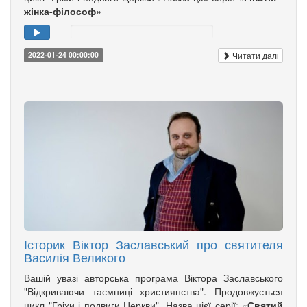
жінка-філософ»
Читати далі
2022-01-24 00:00:00
Історик Віктор Заславський про святителя
Василія Великого
Вашій увазі авторська програма Віктора Заславського
"Відкриваючи таємниці християнства". Продовжується
цикл "Гріхи і подвиги Церкви". Назва цієї серії: «
Святий