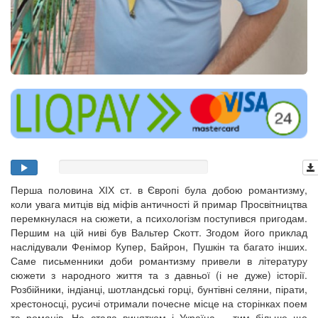
Перша половина ХІХ ст. в Європі була добою романтизму,
коли увага митців від міфів античності й примар Просвітництва
перемкнулася на сюжети, а психологізм поступився пригодам.
Першим на цій ниві був Вальтер Скотт. Згодом його приклад
наслідували Фенімор Купер, Байрон, Пушкін та багато інших.
Саме письменники доби романтизму привели в літературу
сюжети з народного життя та з давньої (і не дуже) історії.
Розбійники, індіанці, шотландські горці, бунтівні селяни, пірати,
хрестоносці, русичі отримали почесне місце на сторінках поем
та романів. Не стала винятком і Україна – тим більше що