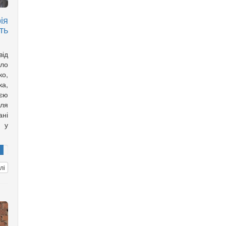
ія
ть
ід
ело
о,
а,
оєю
іля
ані
ю у
лі