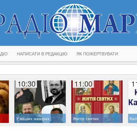
ДІО
НАПИСАТИ В РЕДАКЦІЮ
ЯК ПОЖЕРТВУВАТИ
10:30
11:00
1
У ваших намірах
Житія святих
Кат