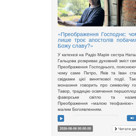
«Преображення Господнє: чо
лише троє апостолів побачи
Божу славу?»
У катехезі на Радіо Марія сестра Ната
Гальцова розкриває духовний зміст св
Преображення Господнього, пояснюю
чому саме Петро, Яків та Іван ст
свідками цієї виняткової події. Та
монахиня говорить про символіку г
Тавор, традицію освячення першоплод
фаворське світло та назив
Преображення «малою теофанією»
малим Богоявленням.
Читати да
2026-08-06 00:00:00