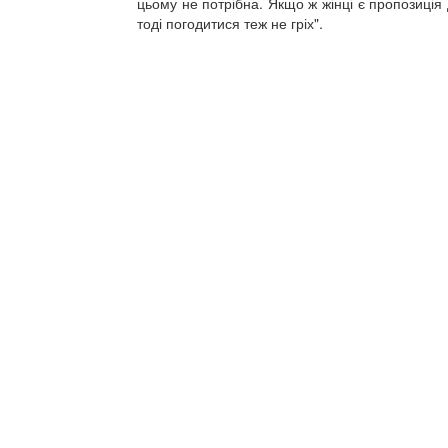
цьому не потрібна. Якщо ж жінці є пропозиція 
тоді погодитися теж не гріх".