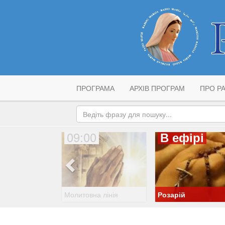
ПРОГРАМА
АРХІВ ПРОГРАМ
ПРО РА
09:00
В ефірі
Молитовна лінія
Розарій