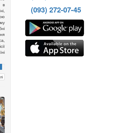
 в
(093) 272-07-45
ні,
вою
му
ні
ння
са,
ії
ні
лі