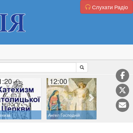
Слухати Радіо
1:20
12:00
12:20
ехиза
Ангел Господній
Розарій