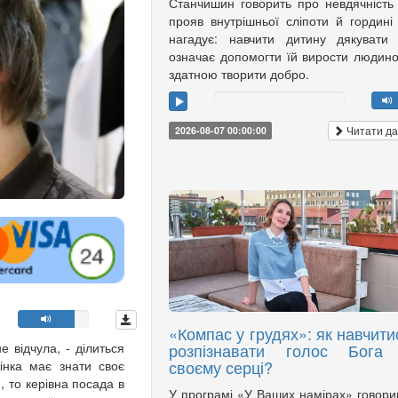
Станчишин говорить про невдячність
прояв внутрішньої сліпоти й гордині
нагадує: навчити дитину дякувати
означає допомогти їй вирости людин
здатною творити добро.
Читати да
2026-08-07 00:00:00
«Компас у грудях»: як навчити
не відчула, - ділиться
розпізнавати голос Бога
своєму серці?
інка має знати своє
 то керівна посада в
У програмі «У Ваших намірах» говор