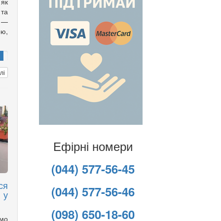
 як
 та
 —
ою,
лі
Ефірні номери
(044) 577-56-45
ся
(044) 577-56-46
 у
(098) 650-18-60
имо