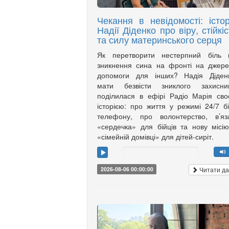
Чекання в невідомості: істор
Надії Діденко про віру, стійкіс
та силу материнського серця
Як перетворити нестерпний біль в
зникнення сина на фронті на джер
допомоги для інших? Надія Діденк
мати безвісти зниклого захисник
поділилася в ефірі Радіо Марія св
історією: про життя у режимі 24/7 б
телефону, про волонтерство, в’яз
«сердечка» для бійців та нову місі
«сімейній домівці» для дітей-сиріт.
Читати да
2026-08-06 00:00:00