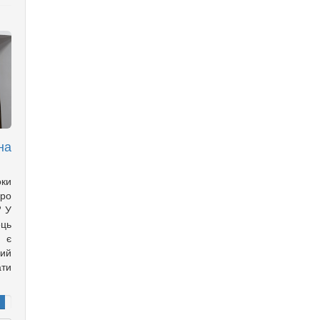
на
оки
ро
? У
ць
с є
ий
ти