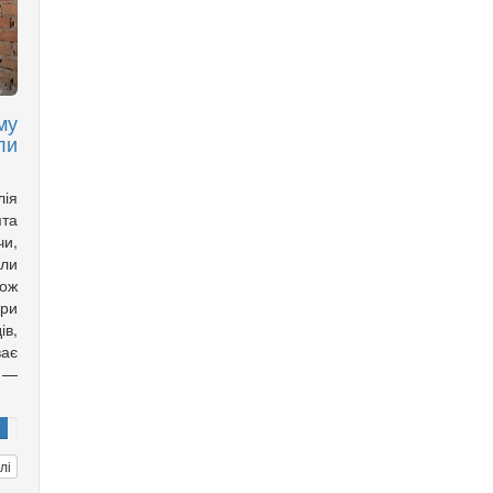
му
ли
лія
ята
чи,
али
кож
ори
ів,
ає
 —
лі