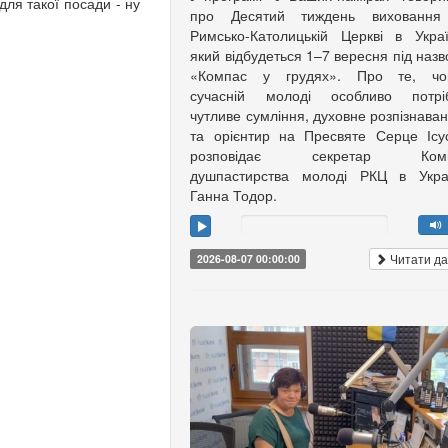
для такої посади - ну
про Десятий тиждень виховання
Римсько-Католицькій Церкві в Украї
який відбудеться 1–7 вересня під наз
«Компас у грудях». Про те, чо
сучасній молоді особливо потріб
чутливе сумління, духовне розпізнава
та орієнтир на Пресвяте Серце Ісу
розповідає секретар Коміс
душпастирства молоді РКЦ в Украї
Ганна Тодор.
Читати да
2026-08-07 00:00:00