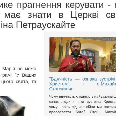
ике прагнення керувати - 
 має знати в Церкві св
ліна Петраускайте
о Марія не може
ограмі "У Ваших
"Вдячність — ознака зустрічі
 цього свята, та
Христом", - о.Михай
Станчишин
Чому вдячність є однією з найважливі
ознак людини, яка зустріла Христа
чому навіть під час війни ми поклик
прославляти Бога? Отець Михай