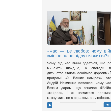
«Час — це любов: чому вій
змінює наше відчуття життя?»
Чому під час війни здається, що р
минають швидше, а спогади п
дитинство стають особливо дорогими
програмі «У Ваших намірах» оте
Андрій Немченко пояснює, чому ча
Божим даром, що означає біблійн
«кайрос», і як навчитися прожива
кожну мить не зі страхом, а з любов’ю.