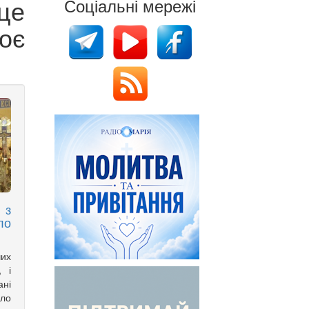
це
Соціальні мережі
оє
 з
ло
ших
, і
ані
ло