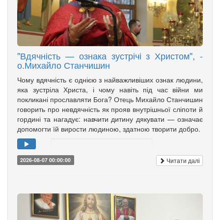
"Вдячність — ознака зустрічі з Христом", -
о.Михайло Станчишин
Чому вдячність є однією з найважливіших ознак людини,
яка зустріла Христа, і чому навіть під час війни ми
покликані прославляти Бога? Отець Михайло Станчишин
говорить про невдячність як прояв внутрішньої сліпоти й
гордині та нагадує: навчити дитину дякувати — означає
допомогти їй вирости людиною, здатною творити добро.
Читати далі
2026-08-07 00:00:00