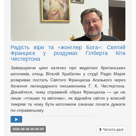
Радість віри та «жонглер Бога»: Святий
Франциск у роздумах Гілберта Кіта
Честертона
Завершуючи цикл катехез про видатних британських
католиків, отець Віталій Храбатин у студії Радіо Марія
розкриває постать Святого Франциска Асизького через
бачення легендарного письменника Г. К. Честертона.
Дізнайтеся, чому справжній образ Франциска — це не
лише «пташки та квіточки», як віднайти світло у власній
темряві та чому бути католиком означає почати думати
по-справжньому.
Читати далі
2026-08-06 00:00:00