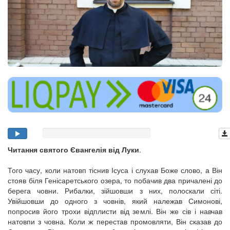
Читання святого Євангелія від Луки
.
Того часу, коли натовп тіснив Ісуса і слухав Боже слово, а Він
стояв біля Генісаретського озера, то побачив два причалені до
берега човни. Рибалки, зійшовши з них, полоскали сіті.
Увійшовши до одного з човнів, який належав Симонові,
попросив його трохи відплисти від землі. Він же сів і навчав
натовпи з човна. Коли ж перестав промовляти, Він сказав до