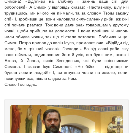
Симона: «Відпливи на глибину і закинь ваші сіті для
риболовлі!» А Симон у відповідь сказав: «Наставнику, цілу ніч
трудившись, ми нічого не піймали, та за словом Твоїм закину
сіті!» І, зробивши це, вони наловили силу-силенну риби, аж їхні
сіті поча­ли рватися. Тож вони дали знак товаришам у дру­гому
човні, щоби прийшли їм допомогти. І вони прийшли й на­пов­­
нили обидва човни, так що ті ста­ли потопати. Побачивши це,
Симон-Петро при­­пав до колін Ісуса, промов­ля­ю­чи: «Відійди від
мене, бо я грішний чо­ловік, Господи!» Бо від ловлі риби, яку
вони піймали, подив охопив його й усіх, хто був з ним, також і
Якова, й Йоана, синів Зеведеєвих, які були спільниками
Симона. І сказав Ісус Симонові: «Не бій­ся — відтепер ти
будеш ловити людей!» І, витягнувши човни на землю, вони,
покинувши все, пішли слідом за Ним.
Слово Господнє.