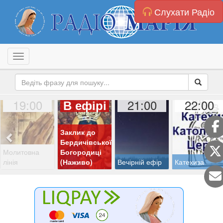
Слухати Радіо
Toggle navigation
19:00
21:00
22:00
В ефірі
Заклик до
Бердичівської
Молитовна
Богородиці
лінія
(Наживо)
Вечірній ефір
Катехиза