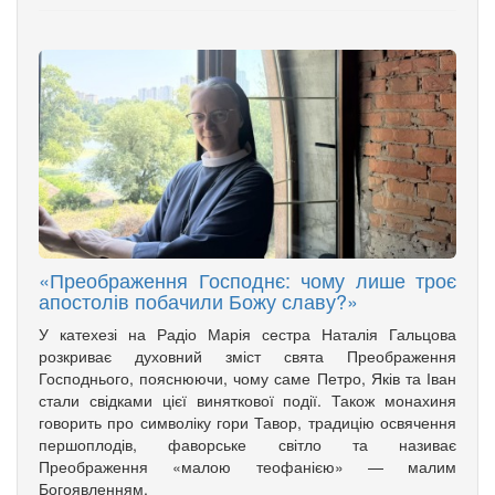
«Преображення Господнє: чому лише троє
апостолів побачили Божу славу?»
У катехезі на Радіо Марія сестра Наталія Гальцова
розкриває духовний зміст свята Преображення
Господнього, пояснюючи, чому саме Петро, Яків та Іван
стали свідками цієї виняткової події. Також монахиня
говорить про символіку гори Тавор, традицію освячення
першоплодів, фаворське світло та називає
Преображення «малою теофанією» — малим
Богоявленням.