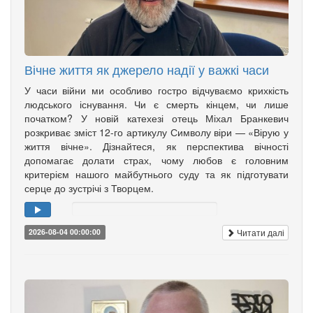
Вічне життя як джерело надії у важкі часи
У часи війни ми особливо гостро відчуваємо крихкість
людського існування. Чи є смерть кінцем, чи лише
початком? У новій катехезі отець Міхал Бранкевич
розкриває зміст 12-го артикулу Символу віри — «Вірую у
життя вічне». Дізнайтеся, як перспектива вічності
допомагає долати страх, чому любов є головним
критерієм нашого майбутнього суду та як підготувати
серце до зустрічі з Творцем.
Читати далі
2026-08-04 00:00:00