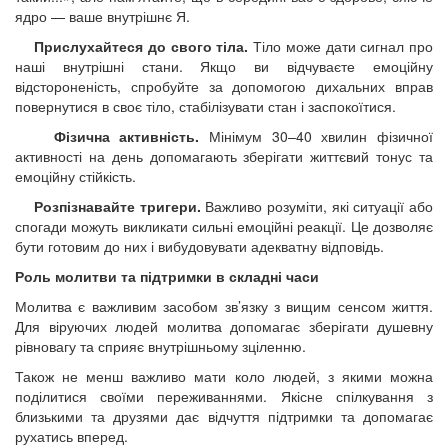
ядро — ваше внутрішнє Я.
Прислухайтеся до свого тіла.
Тіло може дати сигнал про
наші внутрішні стани. Якщо ви відчуваєте емоційну
відстороненість, спробуйте за допомогою дихальних вправ
повернутися в своє тіло, стабілізувати стан і заспокоїтися.
Фізична активність.
Мінімум 30–40 хвилин фізичної
активності на день допомагають зберігати життєвий тонус та
емоційну стійкість.
Розпізнавайте тригери.
Важливо розуміти, які ситуації або
спогади можуть викликати сильні емоційні реакції. Це дозволяє
бути готовим до них і вибудовувати адекватну відповідь.
Роль молитви та підтримки в складні часи
Молитва є важливим засобом зв’язку з вищим сенсом життя.
Для віруючих людей молитва допомагає зберігати душевну
рівновагу та сприяє внутрішньому зціленню.
Також не менш важливо мати коло людей, з якими можна
поділитися своїми переживаннями. Якісне спілкування з
близькими та друзями дає відчуття підтримки та допомагає
рухатись вперед.