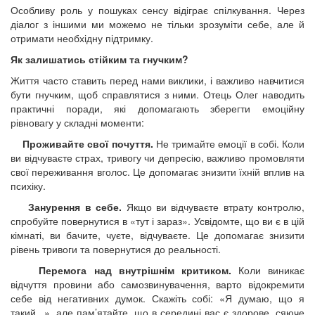
Особливу роль у пошуках сенсу відіграє спілкування. Через
діалог з іншими ми можемо не тільки зрозуміти себе, але й
отримати необхідну підтримку.
Як залишатись стійким та гнучким?
Життя часто ставить перед нами виклики, і важливо навчитися
бути гнучким, щоб справлятися з ними. Отець Олег наводить
практичні поради, які допомагають зберегти емоційну
рівновагу у складні моменти:
Проживайте свої почуття.
Не тримайте емоції в собі. Коли
ви відчуваєте страх, тривогу чи депресію, важливо промовляти
свої переживання вголос. Це допомагає знизити їхній вплив на
психіку.
Занурення в себе.
Якщо ви відчуваєте втрату контролю,
спробуйте повернутися в «тут і зараз». Усвідомте, що ви є в цій
кімнаті, ви бачите, чуєте, відчуваєте. Це допомагає знизити
рівень тривоги та повернутися до реальності.
Перемога над внутрішнім критиком.
Коли виникає
відчуття провини або самозвинувачення, варто відокремити
себе від негативних думок. Скажіть собі: «Я думаю, що я
такий...», але пам’ятайте, що в середині вас є здорове, сяюче