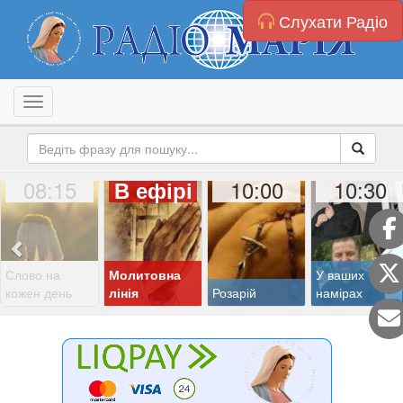
Слухати Радіо
Toggle navigation
08:15
10:00
10:30
В ефірі
Слово на
Молитовна
У ваших
кожен день
лінія
Розарій
намірах