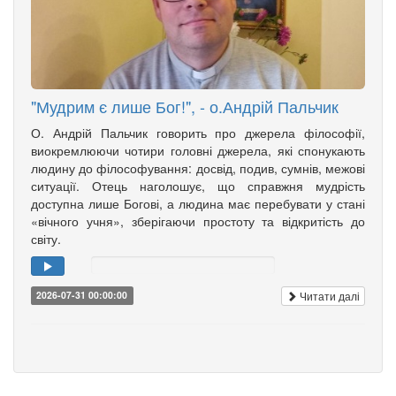
"Мудрим є лише Бог!", - о.Андрій Пальчик
О. Андрій Пальчик говорить про джерела філософії,
виокремлюючи чотири головні джерела, які спонукають
людину до філософування: досвід, подив, сумнів, межові
ситуації. Отець наголошує, що справжня мудрість
доступна лише Богові, а людина має перебувати у стані
«вічного учня», зберігаючи простоту та відкритість до
світу.
Читати далі
2026-07-31 00:00:00