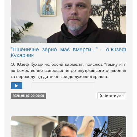
"Пшеничне зерно має вмерти..." - о.Юзеф
Кухарчик
О. Юзеф Кухарчик, босий кармеліт, пояснює “темну ніч”
як божественне запрошення до внутрішнього очищення
та переходу від дитячої віри до духовної зрілості.
Читати далі
2026-08-03 00:00:00