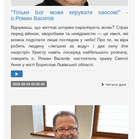
"Тільки Бог може керувати хаосом!" -
о.Роман Василів
Відчуваєш, що життєві шторми паралізують волю? Страх
перед війною, хворобами та невідомістю — це хвилі, які
можна подолати лише поглядом у небо! Про те, як віра
робить людину «легшою за воду» і дає силу йти
назустріч Христу навіть посеред найбільшого розпачу,
говорить о. Роман Василів, настоятель храму Святої
Анни у місті Борислав Львівської області.
Читати далі
2026-08-04 00:00:00