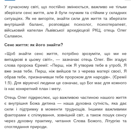
У сучасному світі, що постійно змінюється, важливо не тільки
зберігати сенс життя, але й бути гнучким та стійким у складних
ситуаціях. Як не вигоріти, знайти сили для життя та зберігати
внутрішній баланс, розповідає психолог, психотерапевт,
військовий капелан Львівської архидієцезії РКЦ, отець Олег
Саламон.
Сенс життя: як його знайти?
«Щоб знайти сенс життя, потрібно зрозуміти, що ми не
випадкові в цьому світі», — зазначає отець Олег. Він згадує
слова пророка Єремії: «Перш, ніж Я утворив тебе в утробі, Я
вже знав тебе. Перш, ніж вийшов ти з черева матері своєї, Я
обрав тебе, призначивши тебе пророком для народів». (Єремії
1:5). Для віруючої людини це означає, що Бог має для кожного
із нас конкретний план і мету.
Отець Олег підкреслює, що важливою частиною нашого життя
є внутрішня Божа дитина — наша духовна сутність, яка дає
сили і підтримку в моменти труднощів. Іншими важливими
факторами є спілкування, зовнішній світ, а також пошук сенсу
через духовну практику, читання Слова Божого, Літургію та
споглядання природи.