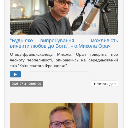
"Будь-яке випробування - можливість
виявити любов до Бога", - о.Микола Орач
Отець-францисканець Микола Орач говорить про
чесноту терпеливості, опираючись на середньовічний
твір "Квіти святого Франциска".
Читати далі
2026-07-31 00:00:00