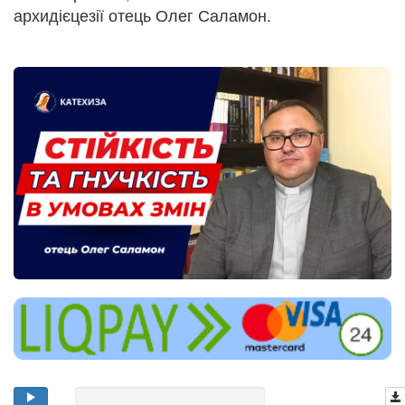
архидієцезії отець Олег Саламон.