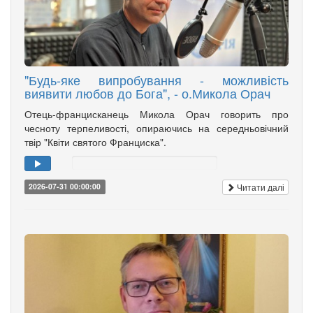
"Будь-яке випробування - можливість
виявити любов до Бога", - о.Микола Орач
Отець-францисканець Микола Орач говорить про
чесноту терпеливості, опираючись на середньовічний
твір "Квіти святого Франциска".
Читати далі
2026-07-31 00:00:00