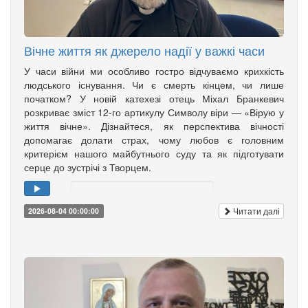
Вічне життя як джерело надії у важкі часи
У часи війни ми особливо гостро відчуваємо крихкість
людського існування. Чи є смерть кінцем, чи лише
початком? У новій катехезі отець Міхал Бранкевич
розкриває зміст 12-го артикулу Символу віри — «Вірую у
життя вічне». Дізнайтеся, як перспектива вічності
допомагає долати страх, чому любов є головним
критерієм нашого майбутнього суду та як підготувати
серце до зустрічі з Творцем.
Читати далі
2026-08-04 00:00:00