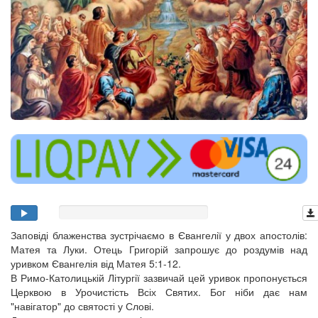
Заповіді блаженства зустрічаємо в Євангелії у двох апостолів:
Матея та Луки. Отець Григорій запрошує до роздумів над
уривком Євангелія від Матея 5:1-12.
В Римо-Католицькій Літургії зазвичай цей уривок пропонується
Церквою в Урочистість Всіх Святих. Бог ніби дає нам
"навігатор" до святості у Слові.