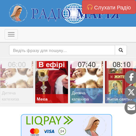
Слухати Радіо
Toggle navigation
06:00
07:40
08:10
В ефірі
Дитяча
Дитяча
катехиза
Меса
катехиза
Житія святих