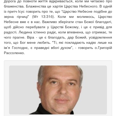
Дорога до повноти життя відкривається, коли ми читаємо про
блаженства. Блаженства це хартія Царства Небесного. В одній
із притч Ісус говорить про те, що “Царство Небесне подібне до
зерна гірчиці" (Мт 13:31б). Коли ми молимось, Царство
Небесне вже є в нас. Важливо зберігати стан Божої благодаті,
щоб дійсно перебувати у Царстві Божому, і це є привід для
радості. Людина істинно радіє, коли впевнена, що отримає, те
чого прагне. Віра - це є благодать, дар Божий, усвідомлення
того, що Бог мене любить. "Ті, які покладають надію лише на
ім'я Господнє, є праведні вбогі духом", - говорить о.Григорій
Рассоленко.