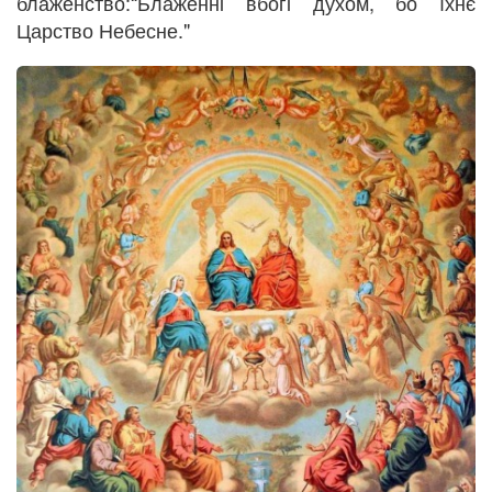
блаженство:“Блаженні вбогі духом, бо їхнє
Царство Небесне."