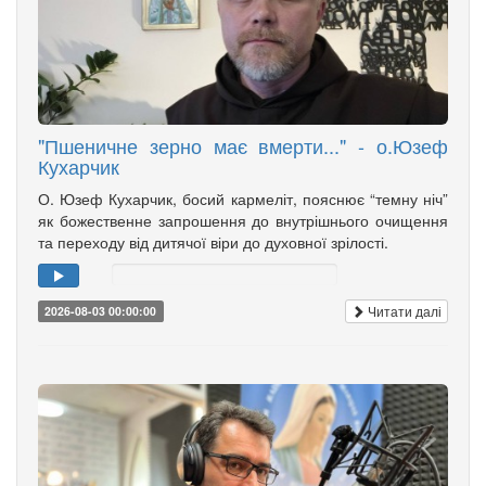
"Пшеничне зерно має вмерти..." - о.Юзеф
Кухарчик
О. Юзеф Кухарчик, босий кармеліт, пояснює “темну ніч”
як божественне запрошення до внутрішнього очищення
та переходу від дитячої віри до духовної зрілості.
Читати далі
2026-08-03 00:00:00