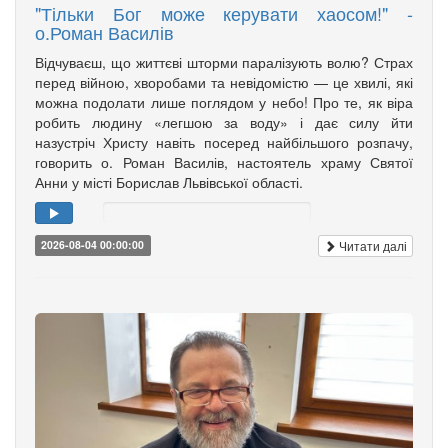
"Тільки Бог може керувати хаосом!" -
о.Роман Василів
Відчуваєш, що життєві шторми паралізують волю? Страх
перед війною, хворобами та невідомістю — це хвилі, які
можна подолати лише поглядом у небо! Про те, як віра
робить людину «легшою за воду» і дає силу йти
назустріч Христу навіть посеред найбільшого розпачу,
говорить о. Роман Василів, настоятель храму Святої
Анни у місті Борислав Львівської області.
Читати далі
2026-08-04 00:00:00