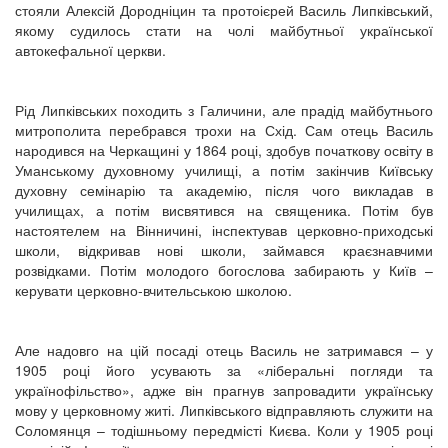
стояли Алексій Дородніцин та протоієрей Василь Липківський,
якому судилось стати на чолі майбутньої української
автокефальної церкви.
Рід Липківських походить з Галичини, але прадід майбутнього
митрополита перебрався трохи на Схід. Сам отець Василь
народився на Черкащині у 1864 році, здобув початкову освіту в
Уманському духовному училищі, а потім закінчив Київську
духовну семінарію та академію, після чого викладав в
училищах, а потім висвятився на священика. Потім був
настоятелем на Вінничині, інспектував церковно-приходські
школи, відкривав нові школи, займався краєзнавчими
розвідками. Потім молодого богослова забирають у Київ –
керувати церковно-вчительською школою.
Але надовго на цій посаді отець Василь не затримався – у
1905 році його усувають за «ліберальні погляди та
українофільство», адже він прагнув запровадити українську
мову у церковному житі. Липківського відправляють служити на
Соломянця – тодішньому передмісті Києва. Коли у 1905 році