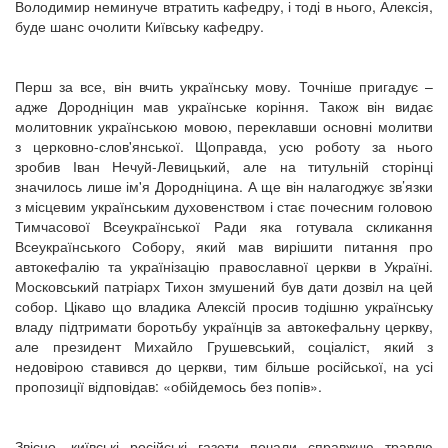
Володимир неминуче втратить кафедру, і тоді в нього, Алексія,
буде шанс очолити Київську кафедру.
Перш за все, він вчить українську мову. Точніше пригадує –
адже Дородніцин мав українське коріння. Також він видає
молитовник українською мовою, переклавши основні молитви
з церковно-слов'янської. Щоправда, усю роботу за нього
зробив Іван Нечуй-Левицький, але на титульній сторінці
значилось лише ім'я Дородніцина. А ще він налагоджує зв’язки
з місцевим українським духовенством і стає почесним головою
Тимчасової Всеукраїнської Ради яка готувала скликання
Всеукраїнського Собору, який мав вирішити питання про
автокефалію та українізацію православної церкви в Україні.
Московський патріарх Тихон змушений був дати дозвіл на цей
собор. Цікаво що владика Алексій просив тодішню українську
владу підтримати боротьбу українців за автокефальну церкву,
але президент Михайло Грушевський, соціаліст, який з
недовірою ставився до церкви, тим більше російської, на усі
пропозиції відповідав: «обійдемось без попів».
Звісно, київські російські газети почали справжню травлю