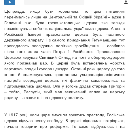
Щоправда, якщо бути коректним, то цим питанням
переймались лише на Центральній та Східній Україні – адже в
Галичині вже була греко-католицька церква яка завжди
позиціонувала себе як національна українська церква. А ось в
Російській Імперії православна церква була частиною
державного апарату, і з самого приєднання Гетьманщини тут
проводилась послідовна політика зросійщення – особливо
після того як за часів Петра 1 Російською Православною
Церквою керував Святіший Синод на чолі з обер-прокурором
якого призначав цар. В церкві була встановлена жорстка
вертикаль влади і сувора цензура. Останні роки царату до того
ж ще й знаменувались зростанням ультранаціоналістичних
настроїв всередині церкви, які фактично схвалювались та
підтримувались царями. Олії у вогонь додав старець Григорій
– тобто, Распутін, який мав величезний вплив на царську
родину – а значить і на церковну політику.
У 1917 році, коли царя змусили зректись престолу, Російська
церква відчула певну свободу. В церкві відновили патріархат,
почали говорити про реформи. Те саме відбувалось і на