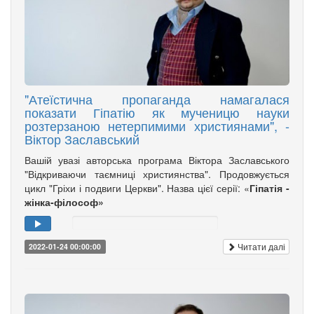
"Атеїстична пропаганда намагалася
показати Гіпатію як мученицю науки
розтерзаною нетерпимими християнами", -
Віктор Заславський
Вашій увазі авторська програма Віктора Заславського
"Відкриваючи таємниці християнства". Продовжується
цикл "Гріхи і подвиги Церкви". Назва цієї серії: «
Гіпатія -
жінка-філософ»
Читати далі
2022-01-24 00:00:00