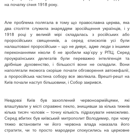
на початку січня 1918 року.
Але проблема полягала в тому що православна церква, яка
два століття служила знаряддям зросійщення українців, і у
1918 році у великій мірі складалась з російських або
проросійських священиків, а серед єпископів усі були
налаштовані проросійськи – що не дивує, адже люди з іншими
переконаннями ніколи б не зробили кар’єру у РПЦ. Серед
проукраїнських делегатів були переважно інтелігенція та
дрібніше духовенство, і більшості вони не складали. Вони
наполягали якомога скоріше почати обговорення автокефалії,
а проросійська частина собору все зволікала. Врешті-решт на
Київ почали наступ більшовики, і Собор закрився.
Невдовзі Київ був захоплений червоноармійцями, які
влаштували у місті справжнє пекло, знищивши за кілька тижнів
кілька тисяч чоловік – точну кількість підрахувати неможливо.
Серед вбитих був київський митрополит Володимир, при чому
тяжко встановити чи його червона влада наказала його
стратити, чи то просто мародери спокусились на церковне