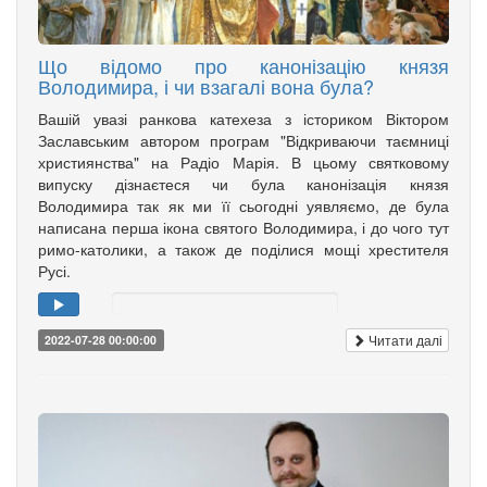
Що відомо про канонізацію князя
Володимира, і чи взагалі вона була?
Вашій увазі ранкова катехеза з істориком Віктором
Заславським автором програм "Відкриваючи таємниці
християнства" на Радіо Марія. В цьому святковому
випуску дізнаєтеся чи була канонізація князя
Володимира так як ми її сьогодні уявляємо, де була
написана перша ікона святого Володимира, і до чого тут
римо-католики, а також де поділися мощі хрестителя
Русі.
Читати далі
2022-07-28 00:00:00