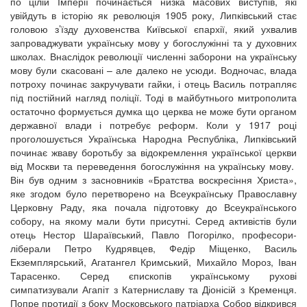
по цілій Імперії починається низка масових виступів, які
увійдуть в історію як революція 1905 року, Липківський стає
головою з’їзду духовенства Київської єпархії, який ухвалив
запроваджувати українську мову у богослужінні та у духовних
школах. Внаслідок революції численні заборони на українську
мову були скасовані – але далеко не усюди. Водночас, влада
потроху починає закручувати гайки, і отець Василь потрапляє
під постійний нагляд поліції. Тоді в майбутнього митрополита
остаточно формується думка що церква не може бути органом
державної влади і потребує реформ. Коли у 1917 році
проголошується Українська Народна Республіка, Липківський
починає жваву боротьбу за відокремлення української церкви
від Москви та переведення богослужіння на українську мову.
Він був одним з засновників «Братства воскресіння Христа»,
яке згодом було перетворено на Всеукраїнську Православну
Церковну Раду, яка почала підготовку до Всеукраїнського
собору, на якому мали бути присутні. Серед активістів були
отець Нестор Шараївський, Павло Погорілко, професори-
ліберали Петро Кудрявцев, Федір Міщенко, Василь
Екземплярський, Агатангел Кримський, Михайло Мороз, Іван
Тарасенко. Серед єпископів українському рухові
симпатизували Агапіт з Катерниславу та Діонісій з Кременця.
Попре протидії з боку Московського патріарха Собор відкрився