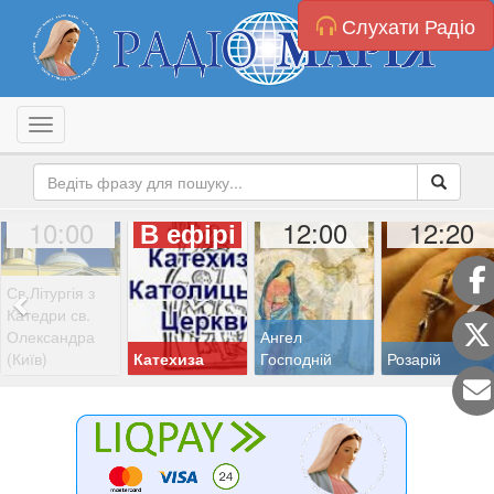
Слухати Радіо
Toggle navigation
10:00
12:00
12:20
В ефірі
Св.Літургія з
Катедри св.
Олександра
Ангел
(Київ)
Катехиза
Господній
Розарій