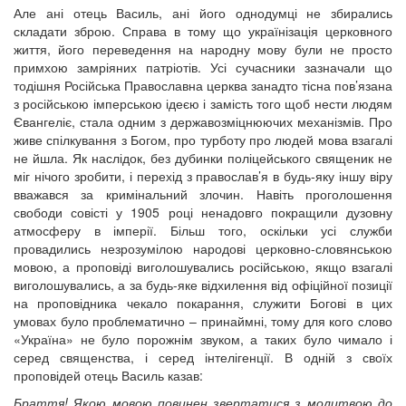
Але ані отець Василь, ані його однодумці не збирались
складати зброю. Справа в тому що українізація церковного
життя, його переведення на народну мову були не просто
примхою замріяних патріотів. Усі сучасники зазначали що
тодішня Російська Православна церква занадто тісна пов’язана
з російською імперською ідеєю і замість того щоб нести людям
Євангеліє, стала одним з державозміцнюючих механізмів. Про
живе спілкування з Богом, про турботу про людей мова взагалі
не йшла. Як наслідок, без дубинки поліцейського священик не
міг нічого зробити, і перехід з православ’я в будь-яку іншу віру
вважався за кримінальний злочин. Навіть проголошення
свободи совісті у 1905 році ненадовго покращили дузовну
атмосферу в імперії. Більш того, оскільки усі служби
провадились незрозумілою народові церковно-словянською
мовою, а проповіді виголошувались російською, якщо взагалі
виголошувались, а за будь-яке відхилення від офіційної позиції
на проповідника чекало покарання, служити Богові в цих
умовах було проблематично – принаймні, тому для кого слово
«Україна» не було порожнім звуком, а таких було чимало і
серед священства, і серед інтелігенції. В одній з своїх
проповідей отець Василь казав:
Браття! Якою мовою повинен звертатися з молитвою до