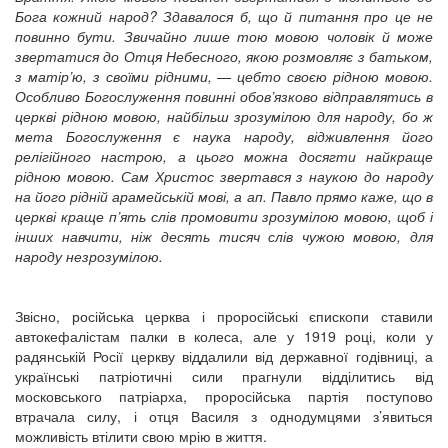
Бога кожний народ? Здавалося б, що й питання про це не
повинно бути. Звичайно лише тою мовою чоловік й може
звертатися до Отця Небесного, якою розмовляє з батьком,
з матір’ю, з своїми рідними, — цебто своєю рідною мовою.
Особливо Богослуження повинні обов’язково відправлятись в
церкві рідною мовою, найбільш зрозумілою для народу, бо ж
мета Богослуження є наука народу, відживлення його
релігійного настрою, а цього можна досягти найкраще
рідною мовою. Сам Христос звертався з наукою до народу
на його рідній арамейській мові, а ап. Павло прямо каже, що в
церкві краще п’ять слів промовити зрозумілою мовою, щоб і
інших навчити, ніж десять тисяч слів чужою мовою, для
народу незрозумілою.
Звісно, російська церква і проросійські єпископи ставили
автокефалістам палки в колеса, але у 1919 році, коли у
радянській Росії церкву віддалили від державної годівниці, а
українські патріотичні сили прагнули відділитись від
московського патріарха, проросійська партія поступово
втрачала силу, і отця Василя з однодумцями з’явиться
можливість втілити свою мрію в життя.