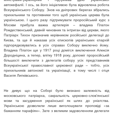
автокефалії. І ось, за його ініціативою була відновлена робота
Всеукраїнського Собору. Знов на дніпрових берегах зібрались
прихильники та противники того щоб українська церква була
українською. І цього разу підтримувати проросійський курс з
Москви прибула важка артилерія – владика Платон
Рождественський, давній чиновник та інтриган від церкви, якого
Патріарх Тихон призначив керівником російської делегації до
Києва, та ще й наказав усіх єпископів українських єпархій
підпорядковуватись в усіх справах Собору виключно йому.
Владика Платон ще у 1917 році домігся виключення Алексія
Дородніцина, а тепер, влітку 1918 року, допоміг проросійській
більшості виключити з делегатів собору усіх представників
Всеукраїнської православної церковної ради – тобто, усіх
прихильників автономії та українізації, в тому числі і отця
Василя Липківського.
Не дивує що на Соборі було визнано залежність від
московського патріарха, сакральність церковно-слов'янської
мови та засудження української як шлях до уніатства.
Українською дозволили лише виголошувати проповіді «за
бажанням парафіян». Зате з великим задоволенням делегати