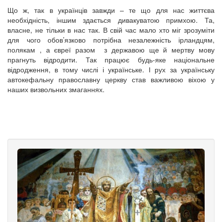
Що ж, так в українців завжди – те що для нас життєва
необхідність, іншим здається дивакуватою примхою. Та,
власне, не тільки в нас так. В свій час мало хто міг зрозуміти
для чого обов’язково потрібна незалежність ірландцям,
полякам , а євреї разом з державою ще й мертву мову
прагнуть відродити. Так працює будь-яке національне
відродження, в тому числі і українське. І рух за українську
автокефальну православну церкву став важливою віхою у
наших визвольних змаганнях.