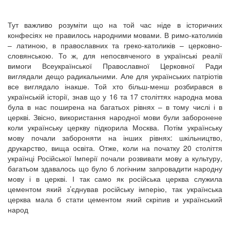
Тут важливо розуміти що на той час ніде в історичних
конфесіях не правилось народними мовами. В римо-католиків
– латиною, в православних та греко-католиків – церковно-
словянською. То ж, для непосвяченого в українські реалії
вимоги Всеукраїнської Православної Церковної Ради
виглядали дещо радикальними. Але для українських патріотів
все виглядало інакше. Той хто більш-менш розбирався в
українській історії, знав що у 16 та 17 століттях народна мова
була в нас поширена на багатьох рівнях – в тому числі і в
церкві. Звісно, використання народної мови були заборонене
коли українську церкву підкорила Москва. Потім українську
мову почали забороняти на інших рівнях: шкільництво,
друкарство, вища освіта. Отже, коли на початку 20 століття
українці Російської Імперії почали розвивати мову а культуру,
багатьом здавалось що було б логічним запровадити народну
мову і в церкві. І так само як російська церква служила
цементом який з’єднував російську імперію, так українська
церква мала б стати цементом який скріпив и український
народ