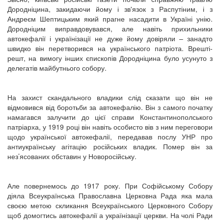
Дородніцина, закидаючи йому і зв'язок з Распутіним, і з
Андреєм Шептицьким який прагне насадити в Україні унію.
Дородніцим виправдовувався, але навіть прихильники
автокефалії і українізації не дуже йому довіряли – занадто
швидко він перетворився на українського патріота. Врешті-
решт, на вимогу інших єпископів Дородніцина було усунуто з
делегатів майбутнього собору.
На захист скандального владики слід сказати що він не
відмовився від боротьби за автокефалію. Він з самого початку
намагався залучити до цієї справи Константинополського
патріарха, у 1919 році він навіть особисто вів з ним переговори
щодо української автокефалії, передавав послу УНР про
антиукраїнську агітацію російських владик. Помер він за
нез’ясованих обставин у Новоросійську.
Але повернемось до 1917 року. При Софійському Собору
діяла Всеукраїнська Православна Церковна Рада яка мала
своєю метою скликання Всеукраїнського Церковного Собору
щоб домогтись автокефалії а українізації церкви. На чолі Ради