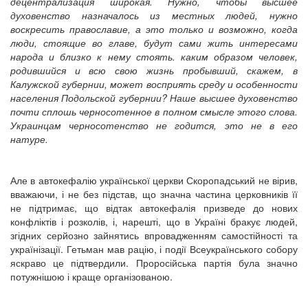
децентрализация широкая. Нужно, чтобы высшее
духовенство назначалось из местных людей, нужно
воскресить православие, а это только и возможно, когда
люди, стоящие во главе, будут сами жить интересами
народа и близко к нему стоять. каким образом человек,
родившийся и всю свою жизнь пробывший, скажем, в
Калужской губернии, может восприять среду и особенности
населения
Подольской губернии? Наше высшее духовенство
почти сплошь черносотенное в полном смысле этого слова.
Украинцам черносотенство не годится, это не в его
натуре.
Але в автокефалію української церкви Скоропадський не вірив,
вважаючи, і не без підстав, що значна частина церковників її
не підтримає, що відтак автокефалія призведе до нових
конфліктів і розколів, і, нарешті, що в Україні бракує людей,
згідних серйозно зайнятись впровадженням самостійності та
українізації. Гетьман мав рацію, і події Всеукраїнського собору
яскраво це підтвердили. Проросійська партія була значно
потужнішою і краще організованою.