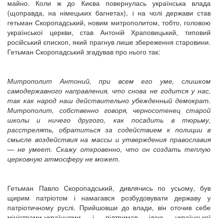
майно. Коли ж до Києва повернулась українська влада
(щоправда, на німецьких багнетах), і на чолі держави став
гетьман Скоропадський, новим митрополитом, тобто, головою
української церкви, став Антоній Храповицький, типовий
російський єпископ, який прагнув лише збереження старовини.
Гетьман Скоропадський згадував про нього так:
Митрополит Антоний,
п
ри всем его уме, слишком
самодержавного направления, что снова не годится у нас,
так как народ наш действительно убежденный демократ.
Митрополит
, собственно говоря, черносотенец старой
школы и ничего другого, как посадить в тюрьму,
расстрелять, обратиться за содействием к полиции в
смысле воздействия на массы и утверждения православия
— не умеет. Скажу откровенно, что он создать теплую
церковную атмосферу не может.
Гетьман Павло Скоропадський, дивлячись по усьому, був
щирим патріотом і намагався розбудовувати державу у
патріотичному руслі. Прийшовши до влади, він оточив себе
міністрами-українцями і підтримав ідею української