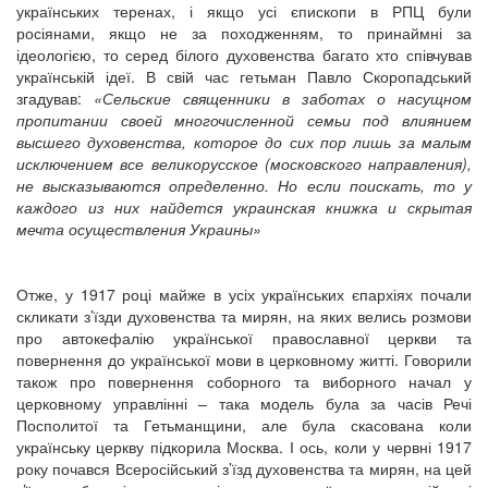
українських теренах, і якщо усі єпископи в РПЦ були
росіянами, якщо не за походженням, то принаймні за
ідеологією, то серед білого духовенства багато хто співчував
українській ідеї. В свій час гетьман Павло Скоропадський
згадував:
«Сельские священники в заботах о насущном
пропитании своей многочисленной семьи под влиянием
высшего духовенства, которое до сих пор лишь за малым
исключением все великорусское (московского направления),
не высказываются определенно. Но если поискать, то у
каждого из них найдется украинская книжка и скрытая
мечта осуществления Украины»
Отже, у 1917 році майже в усіх українських єпархіях почали
скликати з’їзди духовенства та мирян, на яких велись розмови
про автокефалію української православної церкви та
повернення до української мови в церковному житті. Говорили
також про повернення соборного та виборного начал у
церковному управлінні – така модель була за часів Речі
Посполитої та Гетьманщини, але була скасована коли
українську церкву підкорила Москва. І ось, коли у червні 1917
року почався Всеросійський з’їзд духовенства та мирян, на цей