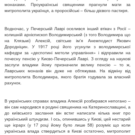
монахами. Проукраїнські священики прагнули мати за
митрополита українця, а проросійські – більш дієвого пастиря.
Водночас, у Печерській Лаврі оселився інший втікач з Росії –
колишній архієпископ Володимирський (з того Володимира що
на Клязьмі) Алексій, світське ім'я Анемподист Якович
Дородніцин. У 1917 році його усунули з володимирської
кафедри за «деспотині метоли управління» і відправили на
почесну пенсію у Києво-Печерській Лаврі. З огляду на наукові
заслуги владики йому призначили велику пенсію – то ж,
Лаврських монахів він дуже не обтяжував. На відміну від
митрополита Володимира, якого братія годувала за власний
рахунок.
В українських справах владика Алексій розбирався непогано –
він сам народився в родині священика на Катеринославщині, а
до київського заслання він встиг написати кілька книг про
український штундизм. І ось, опинившись у Києві, цей нестарий
ще ієрарх (у 17 році йому було лише 58) розуміє що коли
українська влада ствердиться в Києві остаточно, митрополит