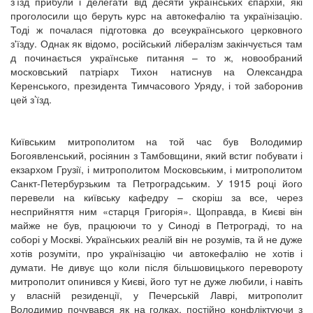
з’їзд прибули і делегати від десяти українських єпархій, які
проголосили що беруть курс на автокефалію та українізацію.
Тоді ж почалася підготовка до всеукраїнського церковного
з'їзду. Однак як відомо, російський лібералізм закінчується там
д починається українське питання – то ж, новообраний
московський патріарх Тихон натиснув на Олександра
Керенського, президента Тимчасового Уряду, і той заборонив
цей з’їзд.
Київським митрополитом на той час був Володимир
Богоявленський, росіянин з Тамбовщини, який встиг побувати і
екзархом Грузії, і митрополитом Московським, і митрополитом
Санкт-Петербурзьким та Петроградським. У 1915 році його
перевели на київську кафедру – скоріш за все, через
несприйняття ним «старця Григорія». Щоправда, в Києві він
майже не був, працюючи то у Синоді в Петрограді, то на
соборі у Москві. Українських реалій він не розумів, та й не дуже
хотів розуміти, про українізацію чи автокефалію не хотів і
думати. Не дивує що коли після більшовицького перевороту
митрополит опинився у Києві, його тут не дуже любили, і навіть
у власній резиденції, у Печерській Лаврі, митрополит
Володимир почувався як на голках, постійно конфліктуючи з