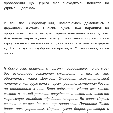
проголосили що Церква має знаходитись повністю на
утриманні держави.
В той час Скоропадський, намагаючись домовитись з
державами Антанти і білим рухом, вже перейшов на
проросійські позиції, які врешті-решт коштували йому булави.
Але навіть переконуючи себе у правильності обраного ним
курсу, він не міг не визнавати що залежність української церкви
від Росії ні до чого доброго не призведе. У своїх спогадах він
писав:
Я бесконечно привязан к нашему православию, но не могу
без искреннего сожаления смотреть на то, во что
обратилась наша Церковь, благодаря возмутительной
политике, которую вела старая правительственная Россия
по отношению к
н
ей. Вера задушена, убито все живое,
святое в нашей религии, загублено, а осталась какая-то
мертвящая, холодная обрядовая сторона. Во главе Церкви
стояли и стоят до сих пор чиновники. Патриарх Тихон
далек нам, украинцам
.
Церкви нужна децентрализация и