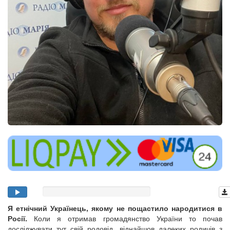
Я етнічний Українець, якому не пощастило народитися в
Росії.
Коли я отримав громадянство України то почав
досліджувати тут свій родовід, віднайшов далеких родичів з