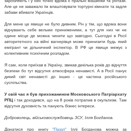
заробляють і у них точно вдома є пральні машинки та унітази.
Але це не заважало їм влаштовувати тортурні кімнати та задля
забави вбивати Українців.
Для мене це явище не було дивним. Річ у тім, що вдома вони
відчувають себе вельми приниженими, а тут для них чи не
єдине місце де можна чинити що завгодно. Сьогодні в Росії
авторитетного на війні вагнерівця може принизити будь який
емігрант чи дільничний інспектор. В РФ це явище межує з
колективним психічним розладом.
Я сам, коли приїхав в Україну, звикав декілька років до відчуття
безпеки бо тут відсутня атмосфера ненависті. А в Росії панує
дикий світ ненависті до інших - це частина російського
суспільства.
У свій час я був прихожанином Московського Патріархату
РПЦ
і так доходився, що на 8 років потрапив в окультизм. Там
відсутня духовність та панують бізнес інтереси.
Доброволець, військовослужбовець ЗСУ, Ілля Богданов.
Дізнатися про книгу
"Паззл"
Іллі Богданова можна за