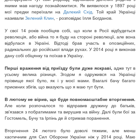
якими мав нагоду познайомитися. Як виявилося у 1897 році
мої предки переїхали на
Далекий Схід
. Той край Українці
називали
Зелений Клин
, - розповідає Ілля Богданов.
У свої 14 років пообіцяв собі, що коли в Росії відбудеться
революція, або війна то я буду на стороні революції, але вона
відбулася в Україні. Відтоді брав участь в опозиційних,
радикальних до російської влади рухах. У 2014 році я виконав
дану собі обіцянку та поїхав в Україну.
Перші враження від приїзду були дуже яскраві,
адже тут в
усьому велика різниця. Згодом я одружився на Українці
прізвище якої було, як і у моєї мами. Взагалі бачу багато
приємних збігів, що вказують що я маю тут бути.
В лютому не вірив, що буде повномасштабне вторгнення.
Але коли розпочалося то відправив дружину до батьків,
зв'язався з побратимами та вирушив на війну. Далі були бої за
Гостомель, Бучу та Ірпінь де й отримав поранення.
Вторгнення 24 лютого було доволі тяжким, але менш
хаотичним для Сил Оборони України ніж у 2014 році. Маю