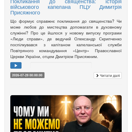
Покликання до священства: історія
військового капелана ПЦУ Димитрія
Присяжного
Що формує справжнє покликання до священства? Чи
може любов до мистецтва допомагати в духовному
служінні? Про це йшлося у новому випуску програми
«Люди справи», де ведучий Олександр Скрипченко
поспілкувався з капітаном капеланської служби
Повітряного командування «Центр» Православної
Церкви України, отцем Дмитрієм Присяжним.
Читати далі
2026-07-29 00:00:00