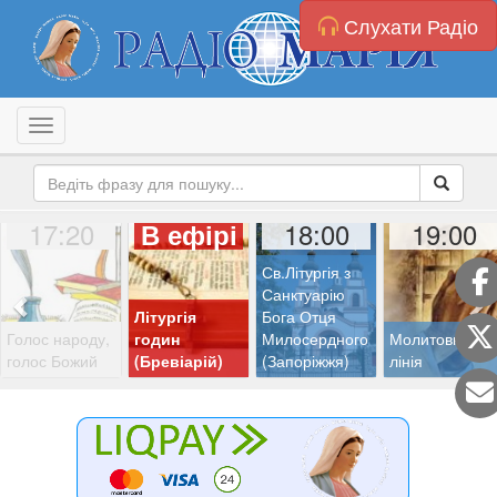
Слухати Радіо
Toggle navigation
17:20
18:00
19:00
В ефірі
Св.Літургія з
Санктуарію
Літургія
Бога Отця
Голос народу,
годин
Милосердного
Молитовна
голос Божий
(Бревіарій)
(Запоріжжя)
лінія