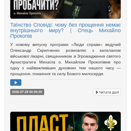
Таїнство Сповіді: чому без прощення немає
внутрішнього миру? | Отець Михайло
Прокопів
У новому випуску програми «Люди справи» ведучий
Олександр Скрипченко розмовляє з капеланом
військової лікарні, священником зі Згромадження святого
Архистратига Михаїла о. Михайлом Прокопівим про
одну з найважливіших духовних тем нашого часу —
прощення, покаяння та силу Божого милосердя.
Читати далі
2026-07-29 00:00:00