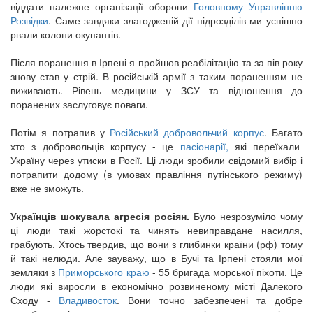
віддати належне організації оборони
Головному Управлінню
Розвідки
. Саме завдяки злагодженій дії підрозділів ми успішно
рвали колони окупантів.
Після поранення в Ірпені я пройшов реабілітацію та за пів року
знову став у стрій. В російській армії з таким пораненням не
виживають. Рівень медицини у ЗСУ та відношення до
поранених заслуговує поваги.
Потім я потрапив у
Російський добровольчий корпус
. Багато
хто з добровольців корпусу - це
пасіонарії,
які переїхали
Україну через утиски в Росії. Ці люди зробили свідомий вибір і
потрапити додому (в умовах правління путінського режиму)
вже не зможуть.
Українців шокувала агресія росіян.
Було незрозуміло чому
ці люди такі жорстокі та чинять невиправдане насилля,
грабують. Хтось твердив, що вони з глибинки країни (рф) тому
й такі нелюди. Але зауважу, що в Бучі та Ірпені стояли мої
земляки з
Приморського краю
- 55 бригада морської піхоти. Це
люди які виросли в економічно розвиненому місті Далекого
Сходу -
Владивосток
. Вони точно забезпечені та добре