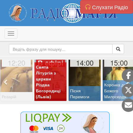
Слухати Радіо
Toggle navigation
12:20
14:00
15:00
В ефірі
Свята
Літургія з
церкви
Різдва
Коронка до
Богородиці
Пісня
Божого
Розарій
(Львів)
Перемоги
Милосердя