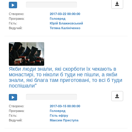
Створено:
2017-03-22 00:00:00
Програма:
Головред
Гість:
Юрій Блажиєвський
Ведучий:
Тетяна Калініченко
Якби люди знали, які скорботи їх чекають в
монастирі, то ніколи б туди не пішли, а якби
знали, які блага там приготовані, то всі б туди
поспішали"
Створено:
2017-03-15 00:00:00
Програма:
Головред
Гість:
Гість ефіру
Ведучий:
Максим Приступа