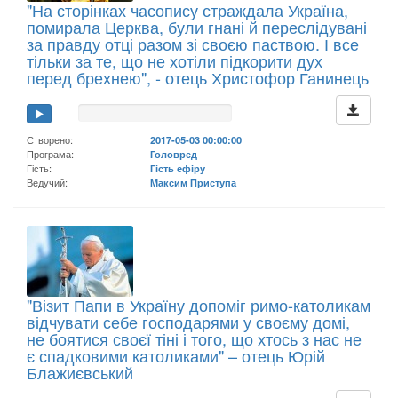
"На сторінках часопису страждала Україна,
помирала Церква, були гнані й переслідувані
за правду отці разом зі своєю паствою. І все
тільки за те, що не хотіли підкорити дух
перед брехнею", - отець Христофор Ганинець
Створено:
2017-05-03 00:00:00
Програма:
Головред
Гість:
Гість ефіру
Ведучий:
Максим Приступа
"Візит Папи в Україну допоміг римо-католикам
відчувати себе господарями у своєму домі,
не боятися своєї тіні і того, що хтось з нас не
є спадковими католиками" – отець Юрій
Блажиєвський