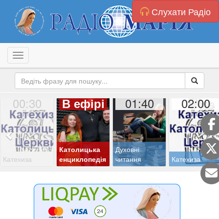
Слухати Радіо
Toggle navigation
00:30
01:40
02:00
В ефірі
Католицька
Духовні
Катехиза
енциклопедія
читання
Катехиза