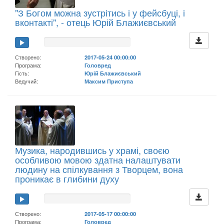
"З Богом можна зустрітись і у фейсбуці, і
вконтакті", - отець Юрій Блажиєвський
Створено:
2017-05-24 00:00:00
Програма:
Головред
Гість:
Юрій Блажиєвський
Ведучий:
Максим Приступа
Музика, народившись у храмі, своєю
особливою мовою здатна налаштувати
людину на спілкування з Творцем, вона
проникає в глибини духу
Створено:
2017-05-17 00:00:00
Програма:
Головред