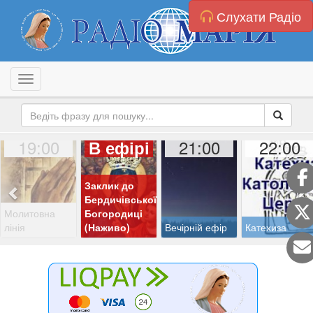
Слухати Радіо
Toggle navigation
19:00
21:00
22:00
В ефірі
Заклик до
Бердичівської
Молитовна
Богородиці
лінія
(Наживо)
Вечірній ефір
Катехиза