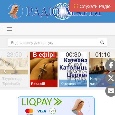
Слухати Радіо
Toggle navigation
23:50
00:30
01:10
В ефірі
Літургія годин
Недільні
(Бревіарій)
Розарій
Катехиза
читання