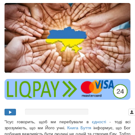
"Ісус говорить, щоб ми перебували в
єдності
- тоді всі
зрозуміють, що ми Його учні.
Книга Буття
інформує, що Бог
побачив важливість бути людині не одній та створив Єву. Тобто