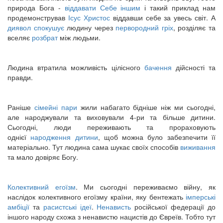
природа Бога -
віддавати Себе іншим
і такий приклад нам
продемонстрував
Ісус Христос
віддавши себе за увесь світ. А
диявол спокушує
людину через
первородний гріх
, розділяє та
вселяє
розбрат
між людьми.
Людина втратила можливість цілісного
бачення
дійсності та
правди.
Раніше
сімейні пари
жили набагато бідніше ніж ми сьогодні,
але народжували та виховували 4-ри та більше дитини.
Сьогодні, люди переживають та прораховують
однієї
народження дитини
, щоб можна було забезпечити її
матеріально. Тут людина сама шукає своїх способів
виживання
та мало довіряє Богу.
Колективний егоїзм
. Ми сьогодні переживаємо війну, як
наслідок колективного егоїзму країни, яку бентежать
імперські
амбіції
та
расистські ідеї
.
Ненависть
російської федерації до
іншого народу схожа з ненавистю нацистів до Євреїв. Тобто тут