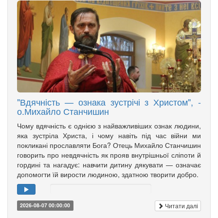
"Вдячність — ознака зустрічі з Христом", -
о.Михайло Станчишин
Чому вдячність є однією з найважливіших ознак людини,
яка зустріла Христа, і чому навіть під час війни ми
покликані прославляти Бога? Отець Михайло Станчишин
говорить про невдячність як прояв внутрішньої сліпоти й
гордині та нагадує: навчити дитину дякувати — означає
допомогти їй вирости людиною, здатною творити добро.
Читати далі
2026-08-07 00:00:00