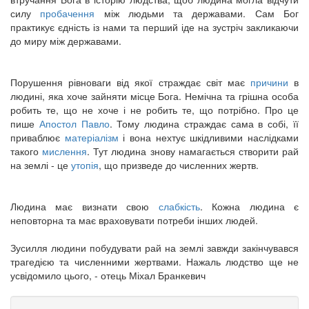
силу
пробачення
між людьми та державами. Сам Бог
практикує єдність із нами та перший іде на зустріч закликаючи
до миру між державами.
Порушення рівноваги від якої страждає світ має
причини
в
людині, яка хоче зайняти місце Бога. Немічна та грішна особа
робить те, що не хоче і не робить те, що потрібно. Про це
пише
Апостол Павло
. Тому людина страждає сама в собі, її
приваблює
матеріалізм
і вона нехтує шкідливими наслідками
такого
мислення
. Тут людина знову намагається створити рай
на землі - це
утопія
, що призведе до численних жертв.
Людина має визнати свою
слабкість
. Кожна людина є
неповторна та має враховувати потреби інших людей.
Зусилля людини побудувати рай на землі завжди закінчувався
трагедією та численними жертвами. Нажаль людство ще не
усвідомило цього, - отець Міхал Бранкевич