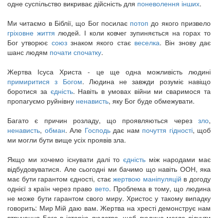
одне суспільство викриває дійсність для
поневолення інших
.
Ми читаємо в Біблії, що Бог посилає
потоп
до якого призвело
гріховне життя
людей. І коли ковчег зупиняється на горах то
Бог утворює
союз
знаком якого стає
веселка
. Він знову дає
шанс людям
почати спочатку
.
Жертва Ісуса Христа - це ще одна можливість людині
примиритися з Богом
. Людина не завжди розуміє навіщо
боротися за
єдність
. Навіть в умовах війни ми сваримося та
пропагуємо руйнівну
ненависть
, яку Бог буде обмежувати.
Багато є причин розладу, що проявляються через
зло
,
ненависть
,
обман
. Але
Господь
дає нам
почуття гідності
, щоб
ми могли бути вище усіх проявів зла.
Якщо ми хочемо існувати далі то
єдність
між народами має
відбудовуватися. Але сьогодні ми бачимо що навіть ООН, яка
має бути гарантом єдності, стає
жертвою маніпуляцій
в догоду
однієї з країн через право
вето
. Проблема в тому, що людина
не може бути гарантом свого миру. Христос у такому випадку
говорить: Мир Мій даю вам. Жертва на хресті демонструє нам
втручання Бога в історію людства, щоб людина могла відчути