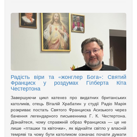
Радість віри та «жонглер Бога»: Святий
Франциск у роздумах Гілберта Кіта
Честертона
Завершуючи цикл катехез про видатних британських
католиків, отець Віталій Храбатин у студії Радіо Марія
розкриває постать Святого Франциска Асизького через
бачення легендарного письменника Г. К. Честертона.
Дізнайтеся, чому справжній образ Франциска — це не
лише «пташки та квіточки», як віднайти світло у власній
темряві та чому бути католиком означає почати думати