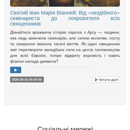
Святий Іван Марія Віанней: Від «нездібного»
семінариста до покровителя всіх
священників
Дізнайтеся вражаючу історію пароха з Арсу — людини,
яка ледь закінчила семінарію, але силою молитви, посту
та смирення змінила тисячі життів. Як один священник
зміг перетворити занедбане село на центр паломництва
для всієї Європи, попри відкриту ворожість і навіть
фізичні напади диявола?
Читати далі
2026-08-05 00:00:00
Соціальні мережі