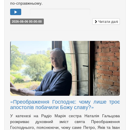
по-справжньому.
Читати далі
2026-08-06 00:00:00
«Преображення Господнє: чому лише троє
апостолів побачили Божу славу?»
У катехезі на Радіо Марія сестра Наталія Гальцова
розкриває духовний зміст свята Преображення
Господнього, пояснюючи, чому саме Петро, Яків та Іван