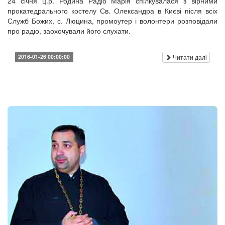
24 січня ц.р. Родина Радіо Марія спілкувалася з вірними
прокатедрального костелу Св. Олександра в Києві після всіх
Служб Божих, с. Люцина, промоутер і волонтери розповідали
про радіо, заохочували його слухати.
Читати далі
2016-01-26 00:00:00