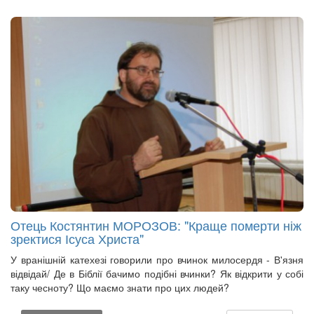
Отець Костянтин МОРОЗОВ: "Краще померти ніж
зректися Ісуса Христа"
У вранішній катехезі говорили про вчинок милосердя - В'язня
відвідай/ Де в Біблії бачимо подібні вчинки? Як відкрити у собі
таку чесноту? Що маємо знати про цих людей?