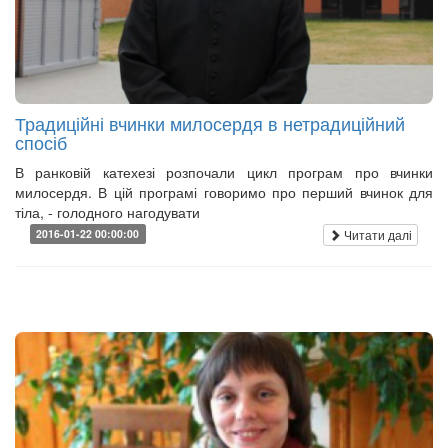
Традиційні вчинки милосердя в нетрадиційний
спосіб
В ранковій катехезі розпочали цикл програм про вчинки
милосердя. В цій програмі говоримо про перший вчинок для
тіла, - голодного нагодувати
Читати далі
2016-01-22 00:00:00