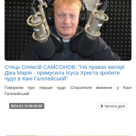
Отець Олексій САМСОНОВ: "На правах матері
Діва Марія - примусила Ісуса Христа зробити
чудо в Кані Галілейській"
Говорили про перше чудо Спасителя вчинене у Кані
Галілейській
Читати далі
2016-01-16 00:00:00