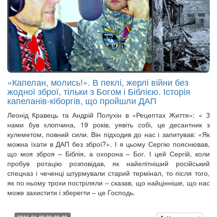
«Капелан, молись!». В пеклі, жерлі війни без
жодної зброї, тільки з Богом і Біблією. Історія
капеланів-кіборгів, що пройшли ДАП
Леонід Кравець та Андрій Полухін в «Рецептах Життя»: « З
нами був хлопчина, 19 років, уявіть собі, це десантник з
кулеметом, повний сили. Він підходив до нас і запитував: «Як
можна їхати в ДАП без зброї?». І я цьому Сергію пояснював,
що моя зброя – Біблія, а охорона – Бог. І цей Сергій, коли
пробув ротацію розповідав, як найелітніший російський
спецназ і чеченці штурмували старий термінал, то після того,
як по ньому трохи постріляли – сказав, що найцінніше, що нас
може захистити і зберегти – це Господь.