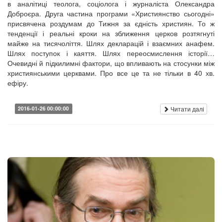
в аналітиці теолога, соціолога і журналіста Олександра
Доброєра. Друга частина програми «Християнство сьогодні»
присвячена роздумам до Тижня за єдність християн. То ж
тенденції і реальні кроки на зближення церков розтягнуті
майже на тисячоліття. Шлях декларацій і взаємних анафем.
Шлях поступок і каяття. Шлях переосмислення історії…
Очевидні й підкилимні фактори, що впливають на стосунки між
християнськими церквами. Про все це та не тільки в 40 хв.
ефіру.
Читати далі
2016-01-26 00:00:00