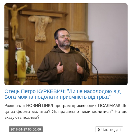
Отець Петро КУРКЕВИЧ: "Лише насолодою від
Бога можна подолати приємність від гріха"
Розпочали НОВИЙ ЦИКЛ програм присвячених ПСАЛМАМ! Що
це за форма молитви? Як правильно ними молитися? На що
вказують псалми?
Читати далі
2016-01-27 00:00:00