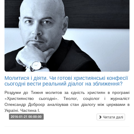
Молитися і діяти. Чи готові християнські конфесії
сьогодні вести реальний діалог на зближення?
Роздуми до Тижня молитов за єдність християн в програмі
«Християнство сьогодні». Теолог, соціолог і журналіст
Олександр Доброєр аналізував стан діалогу між церквами в
Україні. Частина І.
Читати далі
2016-01-21 00:00:00