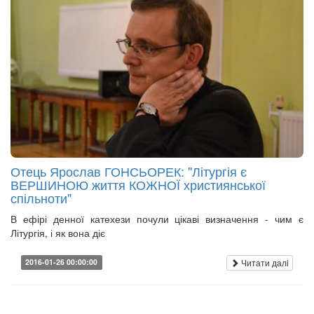
Отець Ярослав ГОНСЬОРЕК: "Літургія є
ВЕРШИНОЮ життя КОЖНОЇ християнської
спільноти"
В ефірі денної катехези почули цікаві визначення - чим є
Літургія, і як вона діє
Читати далі
2016-01-26 00:00:00