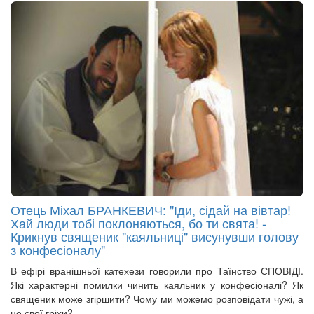
Отець Міхал БРАНКЕВИЧ: "Іди, сідай на вівтар!
Хай люди тобі поклоняються, бо ти свята! -
Крикнув священик "каяльниці" висунувши голову
з конфесіоналу"
В ефірі вранішньої катехези говорили про Таїнство СПОВІДІ.
Які характерні помилки чинить каяльник у конфесіоналі? Як
священик може згіршити? Чому ми можемо розповідати чужі, а
не свої гріхи?