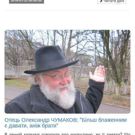
Читати далі
2016-01-22 00:00:00
Отець Олександр ЧУМАКОВ: "Більш блаженним
є давати, аніж брати"
В денній катехезі говорили про милостиню, як її давати? Що