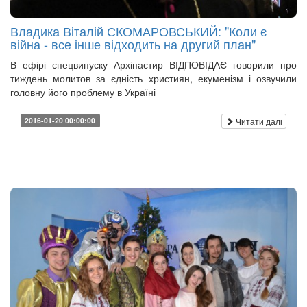
Владика Віталій СКОМАРОВСЬКИЙ: "Коли є
війна - все інше відходить на другий план"
В ефірі спецвипуску Архіпастир ВІДПОВІДАЄ говорили про
тиждень молитов за єдність християн, екуменізм і озвучили
головну його проблему в Україні
Читати далі
2016-01-20 00:00:00