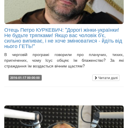
Отець Петро КУРКЕВИЧ: "Дорогі жінки-українки!
Не будьте тряпками! Якщо вас чоловік б'є,
сильно випиває, і не хоче змінюватися - йдіть від
нього ГЕТЬ!"
В черговій програмі говорили про плачучих, тихих,
пригнічених, чому Ісус обіцяє їм блаженство? За які
страждання їм воздасться вічним щастям?
Читати далі
2016-01-17 00:00:00