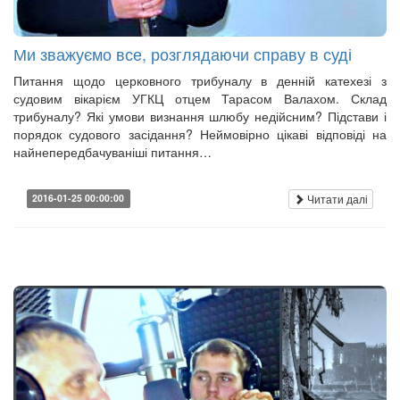
Ми зважуємо все, розглядаючи справу в суді
Питання щодо церковного трибуналу в денній катехезі з
судовим вікарієм УГКЦ отцем Тарасом Валахом. Склад
трибуналу? Які умови визнання шлюбу недійсним? Підстави і
порядок судового засідання? Неймовірно цікаві відповіді на
найнепередбачуваніші питання…
Читати далі
2016-01-25 00:00:00