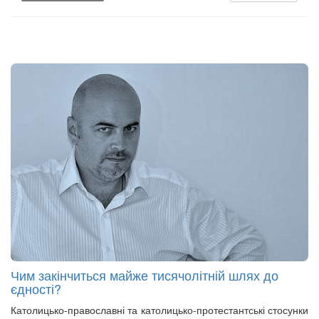
Чим закінчиться майже тисячолітній шлях до
єдності?
Католицько-православні та католицько-протестантські стосунки