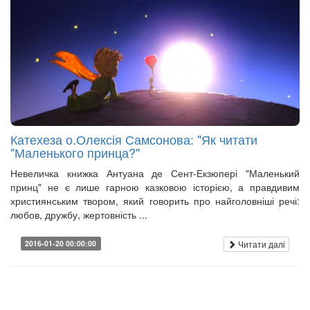
Катехеза о.Олексія Самсонова: "Як читати
"Маленького принца?"
Невеличка книжка Антуана де Сент-Екзюпері "Маленький
принц" не є лише гарною казковою історією, а правдивим
християнським твором, який говорить про найголовніші речі:
любов, дружбу, жертовність ...
Читати далі
2016-01-20 00:00:00