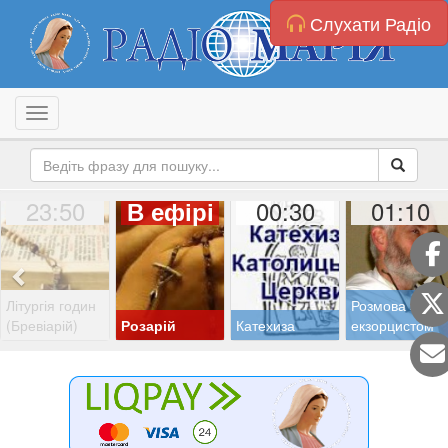
Слухати Радіо
Toggle navigation
23:50
00:30
01:10
В ефірі
Літургія годин
Розмова з
(Бревіарій)
Розарій
Катехиза
екзорцистом