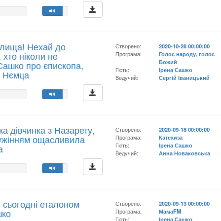
илища! Нехай до
Створено:
2020-10-28 00:00:00
 хто ніколи не
Програма:
Голос народу, голос
Божий
 Сашко про єпископа,
Гість:
Ірена Сашко
а Нємца
Ведучий:
Сергій Іваницький
ка дівчинка з Назарету,
Створено:
2020-09-18 00:00:00
лужінням ощасливила
Програма:
Катехиза
Гість:
Ірена Сашко
а
Ведучий:
Анна Новаковська
і сьогодні еталоном
Створено:
2020-09-13 00:00:00
шко
Програма:
МамаFM
Гість:
Ірена Сашко