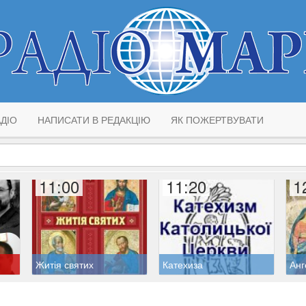
ДІО
НАПИСАТИ В РЕДАКЦІЮ
ЯК ПОЖЕРТВУВАТИ
11:00
11:20
1
Житія святих
Катехиза
Анг