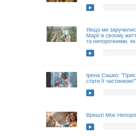
Якщо ми заручилис
Марії в своєму житт
та непорочними, як
Ірена Сашко: "Прис
стати Її частинкою!
Врешті Моє Непоро