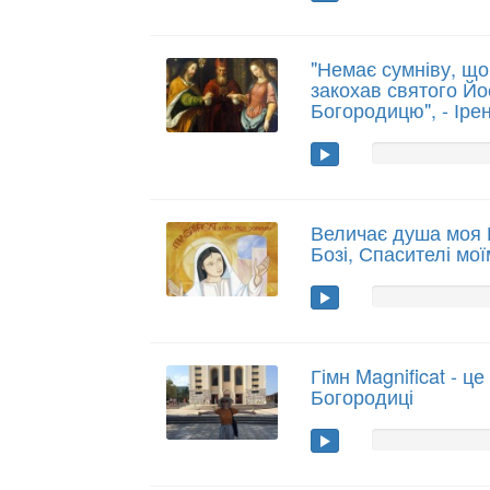
"Немає сумніву, щ
закохав святого Й
Богородицю", - Іре
Величає душа моя Г
Бозі, Спасителі моїм
Гімн Magnificat - ц
Богородиці