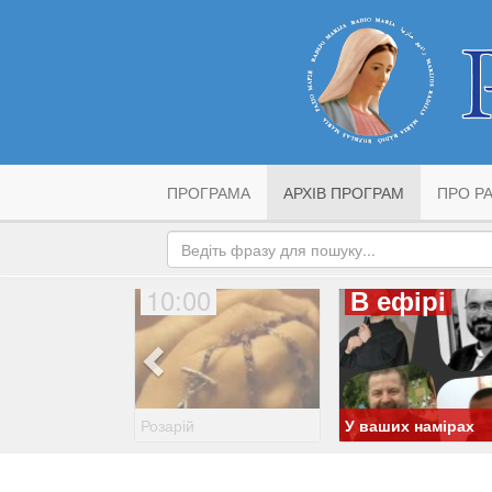
ПРОГРАМА
АРХІВ ПРОГРАМ
ПРО РА
10:00
В ефірі
Розарій
У ваших намірах