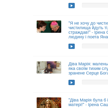
"Я не хочу до чист
чистилища йдуть ті,
страждав!" - Ірена
людину і поета Ян
Діва Марія: малень
яка своїм тихим с
зранене Серце Бог
"Діва Марія була б 
матері!" - Ірена Са