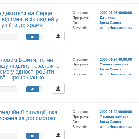
о дивиться на Серце
Створено:
2020-03-06 00:00:00
а від імені всіх людей у
Програма:
Катехиза
Гість:
Ірена Сашко
 увійти до храму
Ведучий:
Анна Новаковська
ловом Божим, то ми
Створено:
2020-01-24 00:00:00
іншу людину незалежно
Програма:
У ваших намірах
Гість:
Ірена Сашко
жемо у єдності робити
Ведучий:
Анна Новаковська
в", - Ірена Сашко
надійної ситуації, яка
Створено:
2020-01-22 00:00:00
можена за допомогою
Програма:
У ваших намірах
Гість:
Ірена Сашко
Ведучий:
Анна Новаковська