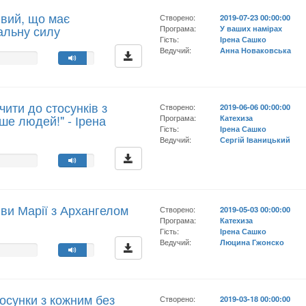
ивий, що має
Створено:
2019-07-23 00:00:00
альну силу
Програма:
У ваших намірах
Гість:
Ірена Сашко
Ведучий:
Анна Новаковська
чити до стосунків з
Створено:
2019-06-06 00:00:00
ше людей!" - Ірена
Програма:
Катехиза
Гість:
Ірена Сашко
Ведучий:
Сергій Іваницький
іви Марії з Архангелом
Створено:
2019-05-03 00:00:00
Програма:
Катехиза
Гість:
Ірена Сашко
Ведучий:
Люцина Гжонско
тосунки з кожним без
Створено:
2019-03-18 00:00:00