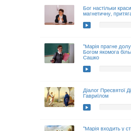
Бог настільки крас
магнетичну, притяг
"Марія прагне долу
Богом якомога біль
Сашко
Діалог Пресвятої Д
Гавриїлом
"Марія входить у с