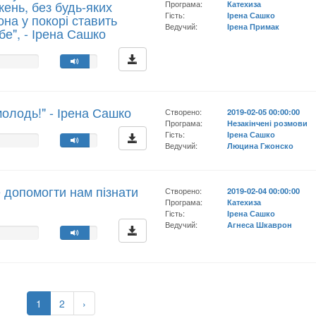
жень, без будь-яких
Програма:
Катехиза
Гість:
Ірена Сашко
она у покорі ставить
Ведучий:
Ірена Примак
бе", - Ірена Сашко
молодь!" - Ірена Сашко
Створено:
2019-02-05 00:00:00
Програма:
Незакінчені розмови
Гість:
Ірена Сашко
Ведучий:
Люцина Гжонско
 допомогти нам пізнати
Створено:
2019-02-04 00:00:00
Програма:
Катехиза
Гість:
Ірена Сашко
Ведучий:
Агнеса Шкаврон
1
2
›