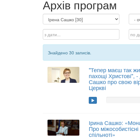
Архів програм
Знайдено 30 записів.
"Тепер маєш так жи
пахощі Христові", -
Сашко про свою віру
Церкві
Ірина Сашко: «Монас
Про міжособистісні
спільноті»