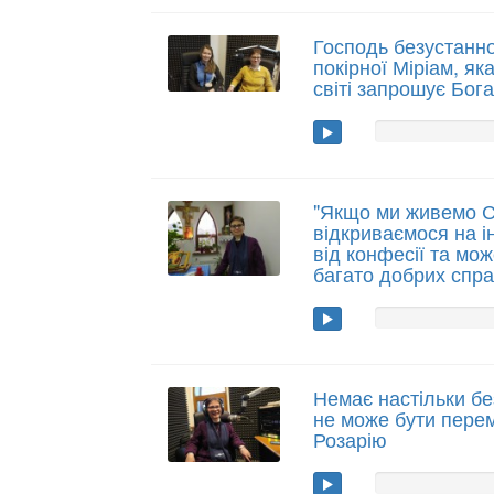
Господь безустанн
покірної Міріам, як
світі запрошує Бога
"Якщо ми живемо С
відкриваємося на 
від конфесії та мо
багато добрих спра
Немає настільки без
не може бути пере
Розарію