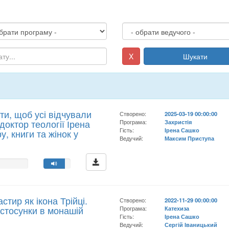
X
Шукати
ти, щоб усі відчували
Створено:
2025-03-19 00:00:00
 доктор теології Ірена
Програма:
Захристія
Гість:
Ірена Сашко
, книги та жінок у
Ведучий:
Максим Приступа
тир як ікона Трійці.
Створено:
2022-11-29 00:00:00
 стосунки в монашій
Програма:
Катехиза
Гість:
Ірена Сашко
Ведучий:
Сергій Іваницький