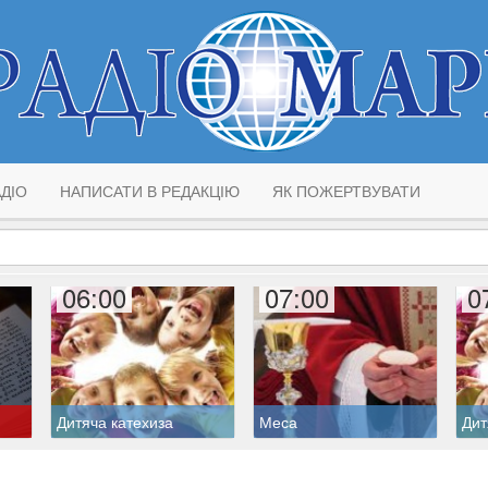
ДІО
НАПИСАТИ В РЕДАКЦІЮ
ЯК ПОЖЕРТВУВАТИ
06:00
07:00
0
Дитяча катехиза
Меса
Дит