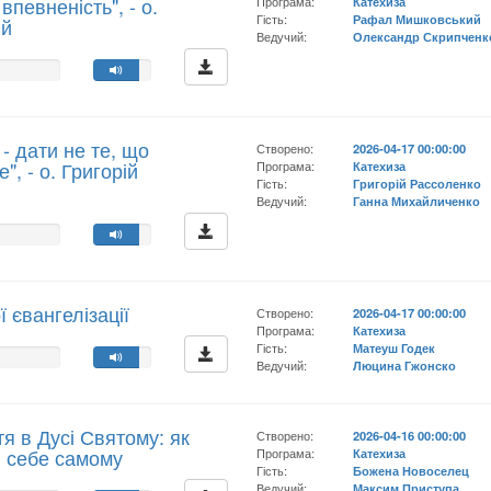
певненість", - о.
Програма:
Катехиза
Гість:
Рафал Мишковський
ий
Ведучий:
Олександр Скрипченк
- дати не те, що
Створено:
2026-04-17 00:00:00
", - о. Григорій
Програма:
Катехиза
Гість:
Григорій Рассоленко
Ведучий:
Ганна Михайличенко
 євангелізації
Створено:
2026-04-17 00:00:00
Програма:
Катехиза
Гість:
Матеуш Годек
Ведучий:
Люцина Гжонско
тя в Дусі Святому: як
Створено:
2026-04-16 00:00:00
и себе самому
Програма:
Катехиза
Гість:
Божена Новоселец
Ведучий:
Максим Приступа