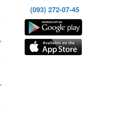
(093) 272-07-45
й
о
о