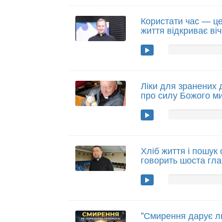
Користати час — це
життя відкриває віч
Ліки для зранених 
про силу Божого м
Хліб життя і пошук
говорить шоста гла
"Смирення дарує л