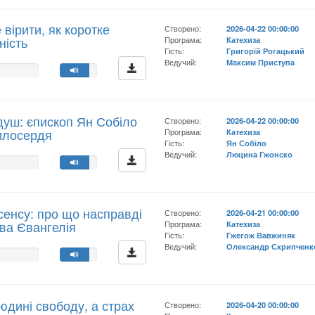
 вірити, як коротке
Створено:
2026-04-22 00:00:00
ність
Програма:
Катехиза
Гість:
Григорій Рогацький
Ведучий:
Максим Приступа
душ: єпископ Ян Собіло
Створено:
2026-04-22 00:00:00
илосердя
Програма:
Катехиза
Гість:
Ян Собіло
Ведучий:
Люцина Гжонско
 сенсу: про що насправді
Створено:
2026-04-21 00:00:00
ва Євангелія
Програма:
Катехиза
Гість:
Гжегож Вавжиняк
Ведучий:
Олександр Скрипченк
юдині свободу, а страх
Створено:
2026-04-20 00:00:00