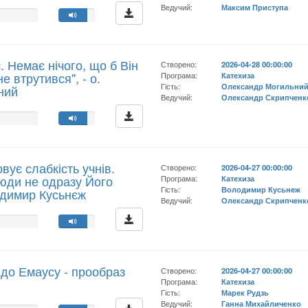
Ведучий:
Максим Приступа
. Немає нічого, що б Він
Створено:
2026-04-28 00:00:00
не втрутився", - о.
Програма:
Катехиза
Гість:
Олександр Могильни
ний
Ведучий:
Олександр Скрипченк
вує слабкість учнів.
Створено:
2026-04-27 00:00:00
люди не одразу Його
Програма:
Катехиза
Гість:
Володимир Кусьнеж
лодимир Кусьнєж
Ведучий:
Олександр Скрипченк
 до Емаусу - прообраз
Створено:
2026-04-27 00:00:00
Програма:
Катехиза
Гість:
Марек Рудзь
Ведучий:
Ганна Михайличенко