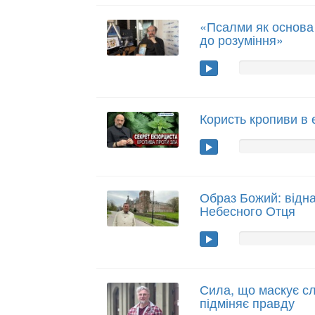
«Псалми як основа
до розуміння»
Користь кропиви в
Образ Божий: відна
Небесного Отця
Сила, що маскує сла
підміняє правду