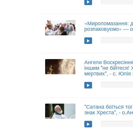
«Миропомазання: д
розпаковуємо» — о
Ангели Воскресінн
іншим "не бійтеся! 
мертвих", - с. Юлі
"Сатана боїться тог
знак Хреста", - о.