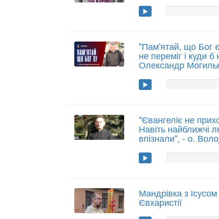
"Пам'ятай, що Бог є
не переміг і куди б 
Олександр Могиль
"Євангеліє не прихо
Навіть найближчі 
впізнали", - о. Во
Мандрівка з Ісусом
Євхаристії