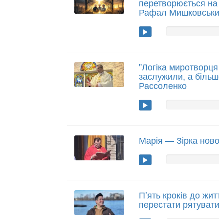
перетворюється на в
Рафал Мишковськ
"Логіка миротворця 
заслужили, а більше
Рассоленко
Марія — Зірка нової
П’ять кроків до жит
перестати рятуват