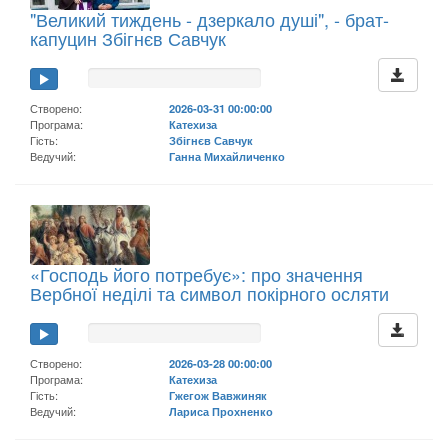
"Великий тиждень - дзеркало душі", - брат-
капуцин Збігнєв Савчук
Створено:
2026-03-31 00:00:00
Програма:
Катехиза
Гість:
Збігнєв Савчук
Ведучий:
Ганна Михайличенко
«Господь його потребує»: про значення
Вербної неділі та символ покірного осляти
Створено:
2026-03-28 00:00:00
Програма:
Катехиза
Гість:
Гжегож Вавжиняк
Ведучий:
Лариса Прохненко