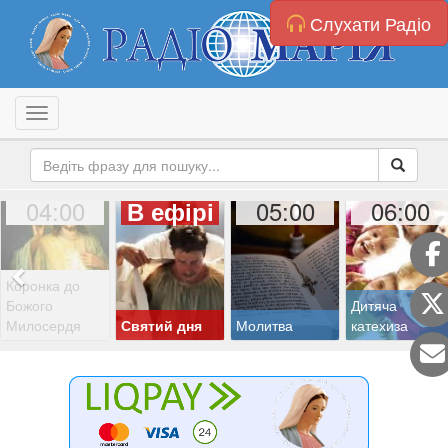
Слухати Радіо
Toggle navigation
04:00
05:00
06:00
В ефірі
Коронка до
Божого
Дитяча
Милосердя
Святий дня
Молитва
катехиза