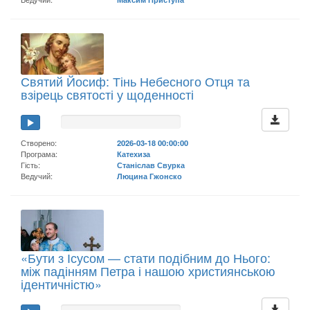
Святий Йосиф: Тінь Небесного Отця та
взірець святості у щоденності
Створено:
2026-03-18 00:00:00
Програма:
Катехиза
Гість:
Станіслав Свурка
Ведучий:
Люцина Гжонско
«Бути з Ісусом — стати подібним до Нього:
між падінням Петра і нашою християнською
ідентичністю»