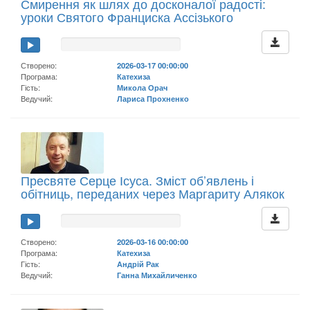
Смирення як шлях до досконалої радості:
уроки Святого Франциска Ассізького
Створено:
2026-03-17 00:00:00
Програма:
Катехиза
Гість:
Микола Орач
Ведучий:
Лариса Прохненко
Пресвяте Серце Ісуса. Зміст об’явлень і
обітниць, переданих через Маргариту Алякок
Створено:
2026-03-16 00:00:00
Програма:
Катехиза
Гість:
Андрій Рак
Ведучий:
Ганна Михайличенко