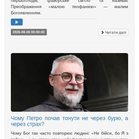
Преображення «малою теофанією» — малим
Богоявленням.
Читати далі
2026-08-06 00:00:00
Чому Петро почав тонути не через бурю, а
через страх?
Чому Бог так часто повторює людині: «Не бійся, бо Я з
тобою», і як страх стає найефективнішим інструментом