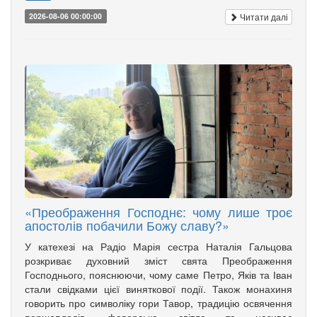
Читати далі
2026-08-06 00:00:00
«Преображення Господнє: чому лише троє
апостолів побачили Божу славу?»
У катехезі на Радіо Марія сестра Наталія Гальцова
розкриває духовний зміст свята Преображення
Господнього, пояснюючи, чому саме Петро, Яків та Іван
стали свідками цієї виняткової події. Також монахиня
говорить про символіку гори Тавор, традицію освячення
першоплодів, фаворське світло та називає