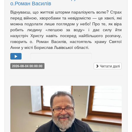
о.Роман Василів
Відчуваєш, що життєві шторми паралізують волю? Страх
перед війною, хворобами та невідомістю — це хвилі, які
можна подолати лише поглядом у небо! Про те, як віра
робить людину «легшою за воду» і дає силу йти
назустріч Христу навіть посеред найбільшого розпачу,
говорить о. Роман Василів, настоятель храму Святої
Анни у місті Борислав Львівської області.
Читати далі
2026-08-04 00:00:00