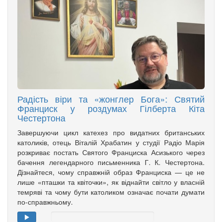
Радість віри та «жонглер Бога»: Святий
Франциск у роздумах Гілберта Кіта
Честертона
Завершуючи цикл катехез про видатних британських
католиків, отець Віталій Храбатин у студії Радіо Марія
розкриває постать Святого Франциска Асизького через
бачення легендарного письменника Г. К. Честертона.
Дізнайтеся, чому справжній образ Франциска — це не
лише «пташки та квіточки», як віднайти світло у власній
темряві та чому бути католиком означає почати думати
по-справжньому.