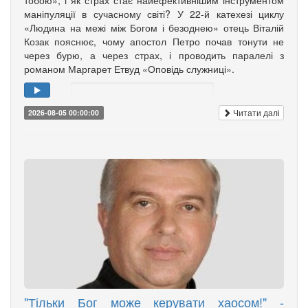
маніпуляції в сучасному світі? У 22-й катехезі циклу
«Людина на межі між Богом і безоднею» отець Віталій
Козак пояснює, чому апостол Петро почав тонути не
через бурю, а через страх, і проводить паралелі з
романом Маргарет Етвуд «Оповідь служниці».
Читати далі
2026-08-05 00:00:00
"Тільки Бог може керувати хаосом!" -