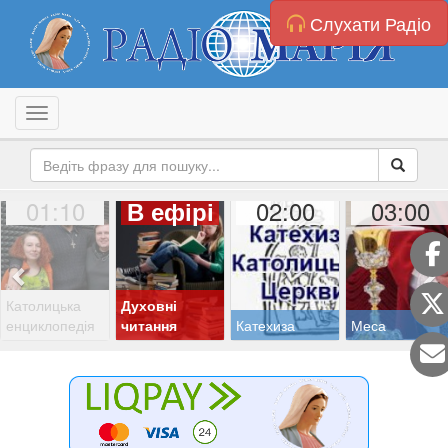
Слухати Радіо
Toggle navigation
01:10
02:00
03:00
В ефірі
Католицька
Духовні
енциклопедія
читання
Катехиза
Меса