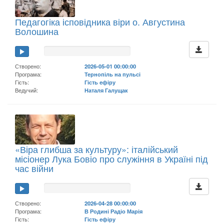
Педагогіка ісповідника віри о. Августина
Волошина
Створено:
2026-05-01 00:00:00
Програма:
Тернопіль на пульсі
Гість:
Гість ефіру
Ведучий:
Наталя Галущак
«Віра глибша за культуру»: італійський
місіонер Лука Бовіо про служіння в Україні під
час війни
Створено:
2026-04-28 00:00:00
Програма:
В Родині Радіо Марія
Гість:
Гість ефіру