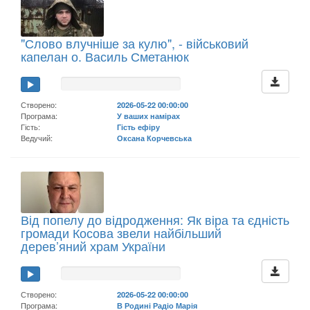
"Слово влучніше за кулю", - військовий
капелан о. Василь Сметанюк
Створено:
2026-05-22 00:00:00
Програма:
У ваших намірах
Гість:
Гість ефіру
Ведучий:
Оксана Корчевська
Від попелу до відродження: Як віра та єдність
громади Косова звели найбільший
дерев’яний храм України
Створено:
2026-05-22 00:00:00
Програма:
В Родині Радіо Марія