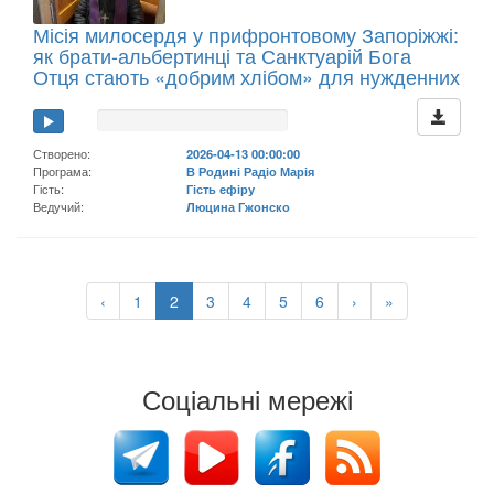
Місія милосердя у прифронтовому Запоріжжі:
як брати-альбертинці та Санктуарій Бога
Отця стають «добрим хлібом» для нужденних
Створено:
2026-04-13 00:00:00
Програма:
В Родині Радіо Марія
Гість:
Гість ефіру
Ведучий:
Люцина Гжонско
‹
1
2
3
4
5
6
›
»
Соціальні мережі