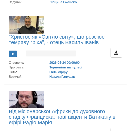
Ведучий:
Люцина Гжонско
"Христос як «Світло світу», що розсіює
темряву гріха", - отець Василь Іванів
Створено:
2026-04-24 00:00:00
Програма:
Тернопіль на пульсі
Гість:
Гість ефіру
Ведучий:
Наталя Галущак
Від місіонерської Африки до духовного
спадку Франциска: нові акценти Ватикану в
ефірі Радіо Марія