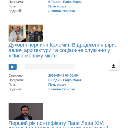
Програма:
В Родині Радіо Марія
Гість:
Гість ефіру
Ведучий:
Люцина Гжонско
Духовні перлини Коломиї: Відродження віри,
велич архітектури та соціальне служіння у
«Писанковому місті»
Створено:
2026-05-12 00:00:00
Програма:
В Родині Радіо Марія
Гість:
Гість ефіру
Ведучий:
Люцина Гжонско
Перший рік понтифікату Папи Лева XIV:
понад 400 закликів до миру та особливий