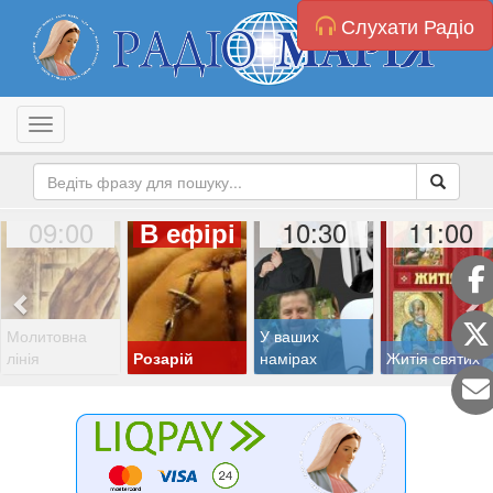
Слухати Радіо
Toggle navigation
09:00
10:30
11:00
В ефірі
Молитовна
У ваших
лінія
Розарій
намірах
Житія святих