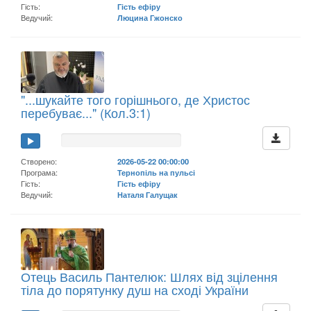
Гість:
Гість ефіру
Ведучий:
Люцина Гжонско
"...шукайте того горішнього, де Христос
перебуває..." (Кол.3:1)
Створено:
2026-05-22 00:00:00
Програма:
Тернопіль на пульсі
Гість:
Гість ефіру
Ведучий:
Наталя Галущак
Отець Василь Пантелюк: Шлях від зцілення
тіла до порятунку душ на сході України