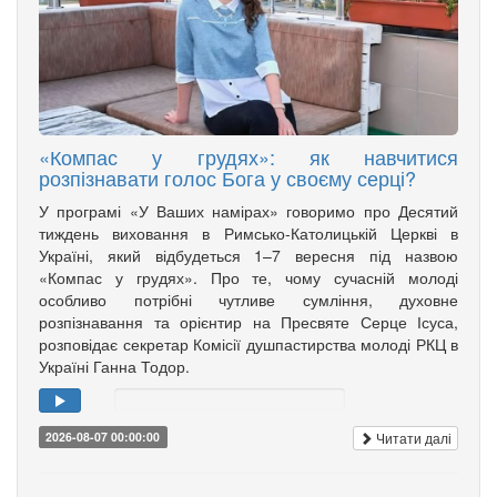
«Компас у грудях»: як навчитися
розпізнавати голос Бога у своєму серці?
У програмі «У Ваших намірах» говоримо про Десятий
тиждень виховання в Римсько-Католицькій Церкві в
Україні, який відбудеться 1–7 вересня під назвою
«Компас у грудях». Про те, чому сучасній молоді
особливо потрібні чутливе сумління, духовне
розпізнавання та орієнтир на Пресвяте Серце Ісуса,
розповідає секретар Комісії душпастирства молоді РКЦ в
Україні Ганна Тодор.
Читати далі
2026-08-07 00:00:00