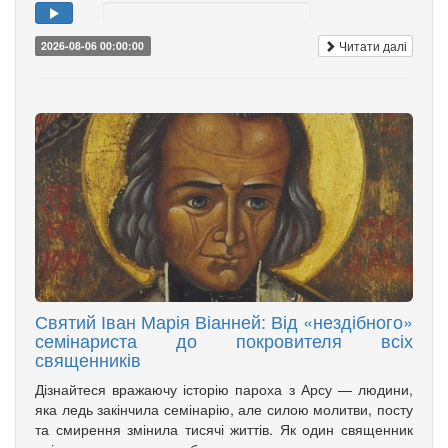
Читати далі
2026-08-06 00:00:00
Святий Іван Марія Віанней: Від «нездібного»
семінариста до покровителя всіх
священників
Дізнайтеся вражаючу історію пароха з Арсу — людини,
яка ледь закінчила семінарію, але силою молитви, посту
та смирення змінила тисячі життів. Як один священник