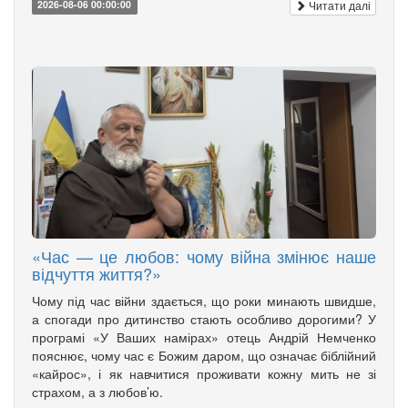
Читати далі
2026-08-06 00:00:00
«Час — це любов: чому війна змінює наше
відчуття життя?»
Чому під час війни здається, що роки минають швидше,
а спогади про дитинство стають особливо дорогими? У
програмі «У Ваших намірах» отець Андрій Немченко
пояснює, чому час є Божим даром, що означає біблійний
«кайрос», і як навчитися проживати кожну мить не зі
страхом, а з любов’ю.