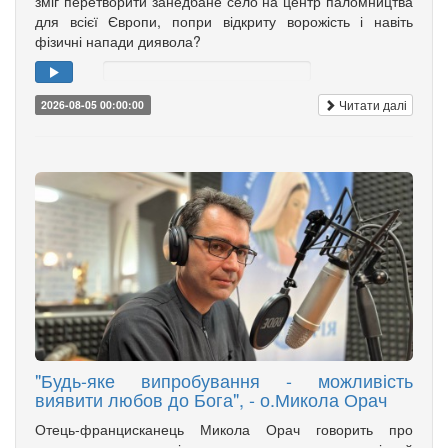
зміг перетворити занедбане село на центр паломництва
для всієї Європи, попри відкриту ворожість і навіть
фізичні напади диявола?
Читати далі
2026-08-05 00:00:00
"Будь-яке випробування - можливість
виявити любов до Бога", - о.Микола Орач
Отець-францисканець Микола Орач говорить про