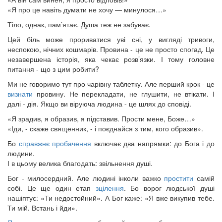
«Я про це навіть думати не хочу — минулося…»
Тіло, однак, пам’ятає. Душа теж не забуває.
Цей біль може прориватися уві сні, у вигляді тривоги,
неспокою, нічних кошмарів. Провина - це не просто спогад. Це
незавершена історія, яка чекає розв’язки. І тому головне
питання - що з цим робити?
Ми не говоримо тут про чарівну таблетку. Але перший крок - це
визнати
провину. Не перекладати, не глушити, не втікати. І
далі - дія. Якщо ви віруюча людина - це шлях до сповіді.
«Я зрадив, я образив, я підставив. Прости мене, Боже…»
«Іди, - скаже священник, - і поєднайся з тим, кого образив».
Бо
справжнє пробачення
включає два напрямки: до Бога і до
людини.
І в цьому велика благодать: звільнення душі.
Бог - милосердний. Але людині інколи важко
простити
самій
собі. Це ще один етап
зцілення
. Бо ворог людської душі
нашіптує: «Ти недостойний». А Бог каже: «Я вже викупив тебе.
Ти мій. Встань і йди».