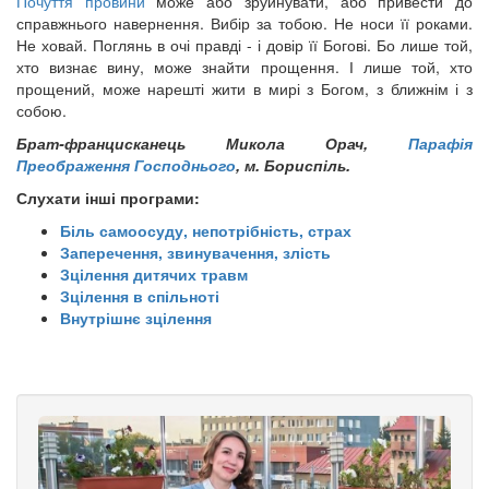
Почуття провини
може або зруйнувати, або привести до
справжнього навернення. Вибір за тобою. Не носи її роками.
Не ховай. Поглянь в очі правді - і довір її Богові. Бо лише той,
хто визнає вину, може знайти прощення. І лише той, хто
прощений, може нарешті жити в мирі з Богом, з ближнім і з
собою.
Брат-францисканець Микола Орач,
Парафія
Преображення Господнього
, м. Бориспіль.
Слухати інші програми:
Біль самоосуду, непотрібність, страх
Заперечення, звинувачення, злість
Зцілення дитячих травм
Зцілення в спільноті
Внутрішнє зцілення