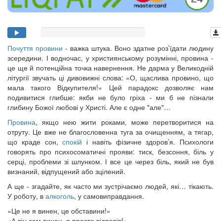
Почуття провини
- важка штука. Воно здатне роз’їдати людину
зсередини. І водночас, у християнському розумінні, провина -
це ще й потенційна точка навернення. Не дарма у Великодній
літургії звучать ці дивовижні слова: «О, щаслива провино, що
мала такого Відкупителя!» Цей парадокс дозволяє нам
подивитися глибше: якби не було гріха - ми б не пізнали
глибину Божої любові у Христі. Але є одне "але"…
Провина
, якщо нею жити роками, може перетворитися на
отруту. Це вже не благословенна туга за очищенням, а тягар,
що краде сон,
спокій
і навіть фізичне здоров’я. Психологи
говорять про психосоматичні прояви: тиск, безсоння, біль у
серці, проблеми зі шлунком. І все це через біль, який не був
визнаний, відпущений або зцілений.
А ще - згадайте, як часто ми зустрічаємо людей, які… тікають.
У роботу, в
алкоголь
, у самовиправдання.
«Це не я винен, це обставини!»
«А він сам винен, я просто відповів!»