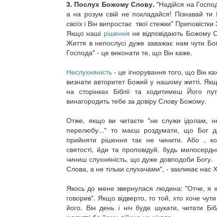
3. Послух Божому Слову.
"Надійся на Госпо
а на розум свій не покладайся! Пізнавай ти 
своїх і Він випростає твої стежки" Приповістки 
Якщо наші
рішення
не відповідають Божому 
Життя в непослусі дуже заважає нам чути Бо
Господа" - це виконати те, що Він каже.
Неслухняність
- це ігнорування того, що Він ка
визнати авторитет Божий у нашому житті. Як
на сторінках Біблії та ходитимеш Його п
винагородить тебе за довіру Слову Божому.
Отже, якщо ви читаєте "не служи ідолам, н
перелюбу..." то маєш роздумати, що Бог д
прийняти рішення так не чинити. Або , к
святості, йди та проповідуй, будь милосердни
чиниш слухняність, що дуже довподоби Богу.
Слова, а не тільки слухачами", - закликає нас 
Якось до мене звернулася людина: "Отче, я 
говорив". Якщо відверто, то той, хто хоче чут
його. Він день і ніч буде шукати, читати Бі