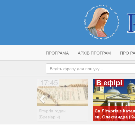
ПРОГРАМА
АРХІВ ПРОГРАМ
ПРО РА
17:45
В ефірі
Літургія годин
Св.Літургія з Кате
(Бревіарій)
св. Олександра (Ки