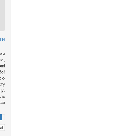
ти
ми
ою,
які
бо!
шою
сту
чу,
ель
ав
лі