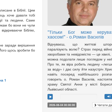
писане в Біблії. Цим
ць хоче давати тобі
ції та людини. Саме
икам бо вони не чули
відкриваючи Біблію,
"Тільки Бог може керува
хаосом!" - о.Роман Василів
Відчуваєш, що життєві штор
 не заради вирішення
паралізують волю? Страх перед війн
Його щось зробити бо
хворобами та невідомістю — це хвилі, 
можна подолати лише поглядом у не
Про те, як віра робить людину «лег
за воду» і дає силу йти назустріч Хри
навіть посеред найбільшого розпа
говорить о. Роман Василів, настоят
на 1
храму Святої Анни у місті Борисл
Львівської області.
Читати да
2026-08-04 00:00:00