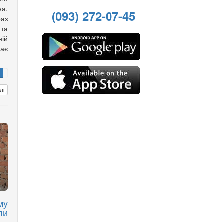
а.
(093) 272-07-45
аз
та
ній
чає
лі
му
ли