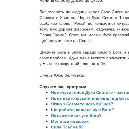
молитві бо йому дійсно це цікаво.
Бог говорить до людини через Своє Слово на
Словом є Христос. Через Духа Святого Творе
особливе слово "Рема" до конкретної ситуа
тому Ісус дорікав фарисеям, садукеям, книжн
Слова "рема". Отже ми маємо бути вразливі 
щоб почути саме це Слово.
Шукайте Бога в Біблії заради самого Бога, а
своїх проблем. Адже ви не можете примусити 
у Нього є конкретний план на тебе.
Отець Юрій Зелінський
Слухати інші програми
Як почути голос Духа Святого - части
Як не варто шукати відповіді від Бога
Якщо з Богом то чого боїшся?
Що робити, коли не чую Бога?
Як навчитися чути Бога?
Молитва на мовах
Сила Псалма 59