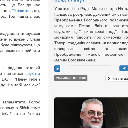
ість, що Бог до нас
У катехезі на Радіо Марія сестра Ната
ь, що: "
Утішитель
же,
Гальцова розкриває духовний зміст св
оє, Той навчить вас
Преображення Господнього, пояснюю
чому саме Петро, Яків та Іван ст
свідками цієї виняткової події. Та
лад, коли ти шукаєш
монахиня говорить про символіку г
бити то шукай у Слові
Тавор, традицію освячення першоплод
 буде підказувати, що
фаворське світло та назив
 допомогти прийняти
Преображення «малою теофанією»
малим Богоявленням.
 з радістю готовий
во навчитися
слухати
Читати да
2026-08-06 00:00:00
Біблії: "Навчу тебе і
ду. На тобі моє око"
 запам'ятати. Голос
саному в Біблії саме
Біблії та не йти за