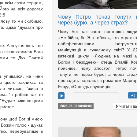
да всім своїм серцем,
Його на всіх дорогах
3:5
Чому Петро почав тонути 
Слову то ми схибимо.
через бурю, а через страх?
га, адже "думати про
Чому Бог так часто повторює люди
«Не бійся, бо Я з тобою», і як страх с
найефективнішим інструмент
же. А слухняність - це
маніпуляції в сучасному світі? У 2
що пізнаватимеш Бога
катехезі циклу «Людина на межі м
утями то Дух Святий
Богом і безоднею» отець Віталій Ко
пояснює, чому апостол Петро поч
тонути не через бурю, а через страх
е упивайся, не чини
проводить паралелі з романом Марга
о цього закликає та
Етвуд «Оповідь служниці».
оли читаєш, "живи в
м..." і робиш так то
 "Будьте виконавцями
Читати да
Христос.
2026-08-05 00:00:00
хочу щоб Бог зі мною
и Божий голос - шукає
блію, перебуватиме в