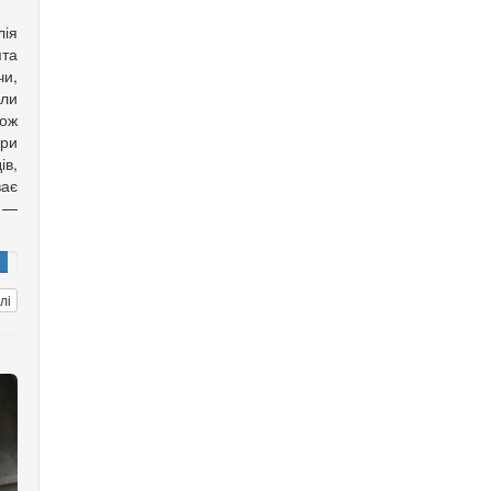
лія
ята
чи,
али
кож
ори
ів,
ає
 —
лі