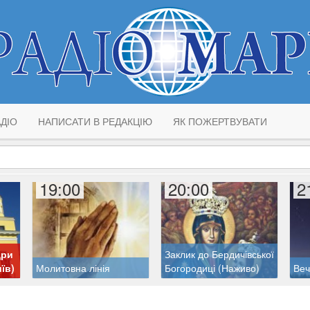
ДІО
НАПИСАТИ В РЕДАКЦІЮ
ЯК ПОЖЕРТВУВАТИ
19:00
20:00
2
дри
Заклик до Бердичівської
їв)
Молитовна лінія
Богородиці (Наживо)
Веч