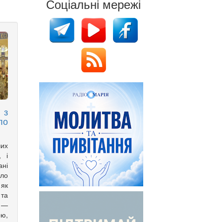
Соціальні мережі
 з
ло
ших
, і
ані
ло
 як
 та
 —
ою,