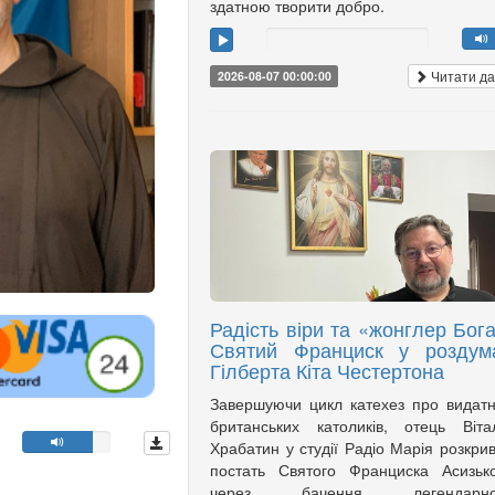
здатною творити добро.
Читати да
2026-08-07 00:00:00
Радість віри та «жонглер Бога
Святий Франциск у роздум
Гілберта Кіта Честертона
Завершуючи цикл катехез про видат
британських католиків, отець Віта
Храбатин у студії Радіо Марія розкри
постать Святого Франциска Асизьк
через бачення легендарно