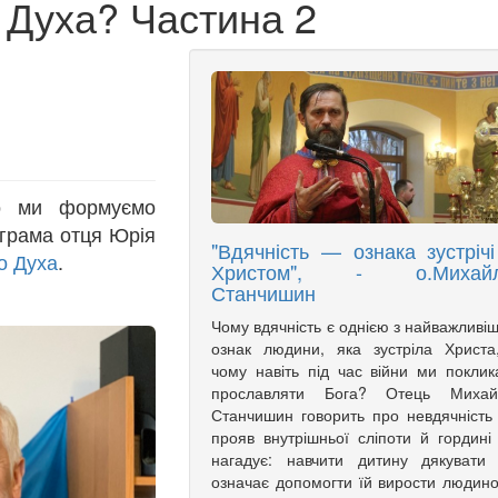
 Духа? Частина 2
о ми формуємо
ограма отця Юрія
"Вдячність — ознака зустрічі
о Духа
.
Христом", - о.Михай
Станчишин
Чому вдячність є однією з найважливі
ознак людини, яка зустріла Христа
чому навіть під час війни ми поклик
прославляти Бога? Отець Михай
Станчишин говорить про невдячність
прояв внутрішньої сліпоти й гордині
нагадує: навчити дитину дякувати
означає допомогти їй вирости людин