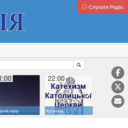
Слухати Радіо
1:00
22:00
22:40
ірній ефір
Катехиза
Житія святих