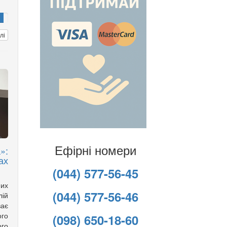
лі
Ефірні номери
»:
ах
(044) 577-56-45
них
(044) 577-56-46
лій
ває
ого
(098) 650-18-60
го