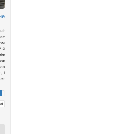
не
ні:
тає
ом
2-й
іж
зак
ав
, і
рет
лі