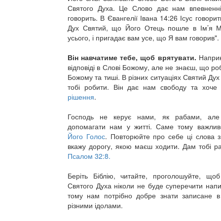
Святого Духа. Це Слово дає нам впевненн
говорить. В Євангелії Івана 14:26 Ісус говорит
Дух Святий, що Його Отець пошле в Ім’я М
усього, і пригадає вам усе, що Я вам говорив".
Він навчатиме тебе, щоб врятувати.
Наприк
відповіді в Слові Божому, але не знаєш, що ро
Божому та тиші. В різних ситуаціях Святий Дух
тобі робити. Він дає нам свободу та хоче
рішення
.
Господь не керує нами, як рабами, але
допомагати нам у житті. Саме тому важли
Його Голос
. Повторюйте про себе ці слова з 
вкажу дорогу, якою маєш ходити. Дам тобі ра
Псалом 32:8.
Беріть Біблію, читайте, проголошуйте, щоб
Святого Духа ніколи не буде суперечити напи
тому нам потрібно добре знати записане в 
різними ідолами.