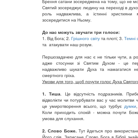
Брехня сатани зосереджена на тому, що не мо
Святий зосереджує людину на переході в духов
роль надважлива, а істинні християни 
зосередитися на Ньому.
До нас можуть звучати три голоси:
1. Від Бога; 2.
Грішного світу
та плоті; 3.
Темні 
та атакувати наш розум.
Першозадачею для нас є не тільки чути, а роз
адже стосунки зі Святим Духом - це пе
надважливо шукати Духа та намагатися не
смертного гріха.
Умови для того, щоб почути голос Духа Святог
1. Тиша
. Це відсутність подразників. При
відволікти чи потурбувати вас у час молитви 
це умиротворення всього, що турбує
думки
Коли приходить спокій - можна почути Бо
умова для слухання.
2. Слово Боже.
Тут йдеться про використанн
Його слів. Записане Слово Бога в Біблії знай