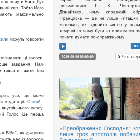
жна почути Бога. Дух
письменника Г. К. Честертон
ний світ. Тобто Його
Дізнайтеся, чому справжній обр
мають максимально
Франциска — це не лише «пташки 
квіточки», як віднайти світло у влас
темряві та чому бути католиком озна
почати думати по-справжньому.
сили
можуть говорити
Читати да
2026-08-06 00:00:00
пізнавати ці голоси,
рше завдання. Нам
 грішити, жити без
о.
беріть усе, що може
чи медитації.
Спокій
-
, внутрішнього хаосу.
жий Голос. Це перша
«Преображення Господнє: чо
я Біблії, як джерела
лише троє апостолів побачи
Божу славу?»
омить нас із голосом