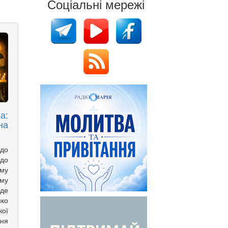
Соціальні мережі
а:
на
до
до
му
му
де
ко
кої
ня