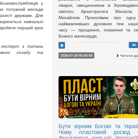
йськовослужбовців у
лікарні, священником зі Згромадже
ає потужний меседж
святого Архистратига Михаїла 
ахисті держави. Для
Михайлом Прокопівим про одну
творюються навчальні
найважливіших духовних тем нашо
 зробити перший крок
часу — прощення, покаяння та си
Божого милосердя.
й експерт з питань
обового складу та
Читати да
2026-07-29 00:00:00
Бути вірним Богові та Україн
Чому пластовий досвід
фундамент сильної України?