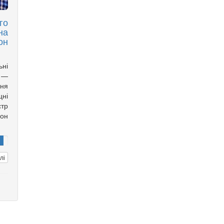
го
на
он
ні
х —
ння
ні
стр
он
лі