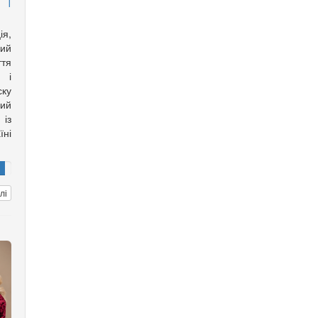
ія,
кий
тя
 і
ску
ий
із
їні
лі