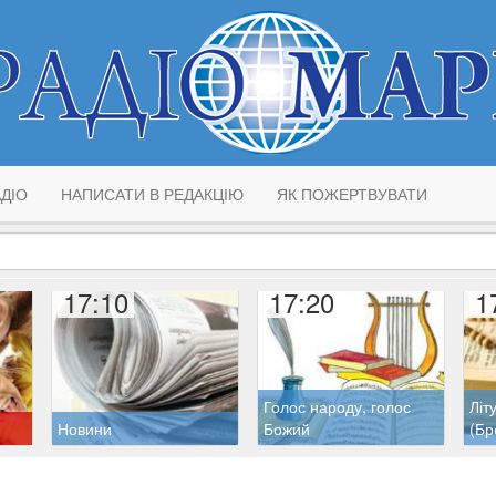
ДІО
НАПИСАТИ В РЕДАКЦІЮ
ЯК ПОЖЕРТВУВАТИ
17:10
17:20
1
Голос народу, голос
Літ
Новини
Божий
(Бр