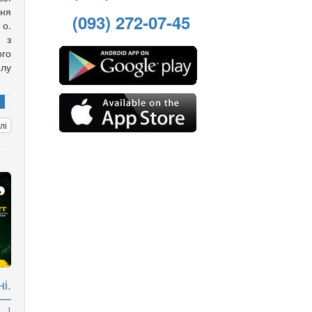
ння
(093) 272-07-45
о.
 з
го
лу
лі
і.
 —
 |