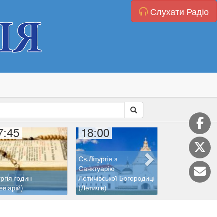
Слухати Радіо
7:45
18:00
19:00
Св.Літургія з
Санктуарію
ургія годин
Летичівської Богородиці
евіарій)
(Летичів)
Молитовна ліні