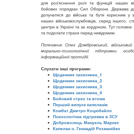
для роз'яснення ролі та функцій наших ві
бойових порядках Сил Оборони. Держава д
долучатися до війська та бути корисним у з
наших військовослужбовців, серед іншого, с
центри в Україні та за кордоном. Тут головне
та подолати страхи перед невідомим.
Полковник Олег Домбровський, військови
морально-психологічної підтримки ос
інформаційної протидії.
Слухати інші програми:
Щоденник захисника_1
Щоденник захисника_2
Щоденник захисника_3
Щоденник захисника_4
Бойовий стрес та втома
Перший випуск капеланів
Комбат Дмитро Коцюбайло
Психологічна підтримка в ЗСУ
Доброволець Мануель Маркес
Капелан о. Геннадій Рохманійко