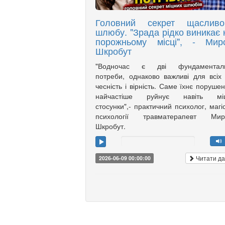
Головний секрет щасливо
шлюбу. "Зрада рідко виникає 
порожньому місці", - Мир
Шкробут
"Водночас є дві фундаменталь
потреби, однаково важливі для всі
чесність і вірність. Саме їхнє поруше
найчастіше руйнує навіть міц
стосунки",- практичний психолог, магі
психології травматерапевт Мир
Шкробут.
Читати да
2026-06-09 00:00:00