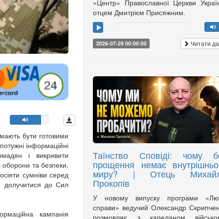
«Центр» Православної Церкви Украї
отцем Дмитрієм Присяжним.
Читати да
2026-07-29 00:00:00
 мають бути готовими
 потужні інформаційні
Таїнство Сповіді: чому б
омадян і викривити
прощення немає внутрішньо
і оборони та безпеки.
миру? | Отець Михай
осіяти сумніви серед
Прокопів
и долучитися до Сил
У новому випуску програми «Лю
справи» ведучий Олександр Скрипче
ормаційна кампанія
розмовляє з капеланом військов