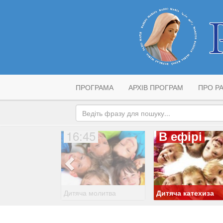
ПРОГРАМА
АРХІВ ПРОГРАМ
ПРО РА
16:45
В ефірі
Дитяча молитва
Дитяча катехиза