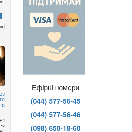
ни,
лі
Ефірні номери
ез
го
(044) 577-56-45
ло
(044) 577-56-46
ди
нко
(098) 650-18-60
ої