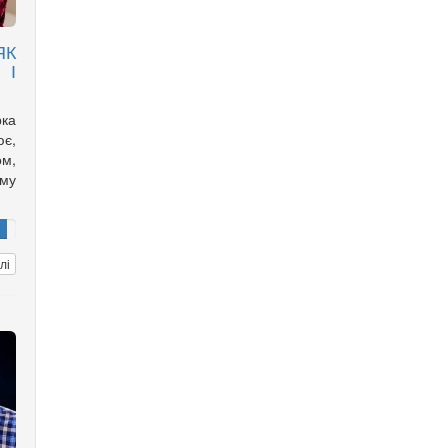
ЯК
І
ка
є,
ом,
ому
лі