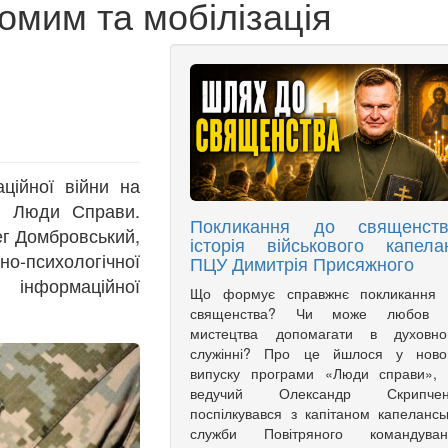
омим та мобілізація
ційної війни на
мі Люди Справи.
Покликання до священств
ег Домбровський,
історія військового капела
но-психологічної
ПЦУ Димитрія Присяжного
 інформаційної
Що формує справжнє покликання 
священства? Чи може любов 
мистецтва допомагати в духовно
служінні? Про це йшлося у ново
випуску програми «Люди справи», 
ведучий Олександр Скрипчен
поспілкувався з капітаном капелансь
служби Повітряного командуван